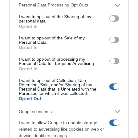
Please note that this website/app uses one or more Google
Personal Data Processing Opt Outs
services and may gather and store information including but
not limited to your visit or usage behaviour. You may click to
I want to opt-out of the Sharing of my
personal data.
grant or deny consent to Google and its third-party tags to
Opted In
use your data for below specified purposes in below Google
consent section.
I want to opt-out of the Sale of my
Personal Data.
Opted In
I want to opt-out of processing my
Personal Data for Targeted Advertising.
Opted In
Η κίνηση αυτή της
Nokia
απευθύνεται ακόμα και σε
αυτούς που δεν έχουν καμία ιδέα από
I want to opt-out of Collection, Use,
Retention, Sale, and/or Sharing of my
προγραμματισμό να δημιουργήσουν τις δικές του
Personal Data that Is Unrelated with the
Purposes for which it was collected.
εφαρμογές ή προσωπικά RSS feeds και να τα
Opted Out
ανεβάσουν στο
Ovi Store
, ακολουθώντας απλά τη
διαδικασία των τεσσάρων βημάτων που υπάρχει στην
Google consents
ιστοσελίδα
www.oviappwizard.com
. Απαιτούνται
I want to allow Google to enable storage
περίπου 24 ώρες για να εγκριθεί μία εφαρμογή, ενώ
related to advertising like cookies on web or
σε περίπτωση που χρησιμοποιείτε third party ads στις
device identifiers in apps.