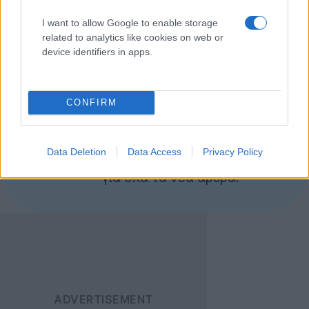
εφαρμογές σας, θα πρέπει να αποδείξετε ότι έχετε την
I want to allow Google to enable storage
σχετική άδεια για να ανέβουν στο
Ovi Store
.
related to analytics like cookies on web or
device identifiers in apps.
[πηγή
OviAppWizard
]
CONFIRM
Ακολουθήστε το
Techgear.gr στο Google
News
για να
Data Deletion
Data Access
Privacy Policy
ενημερώνεστε άμεσα
για όλα τα νέα άρθρα!