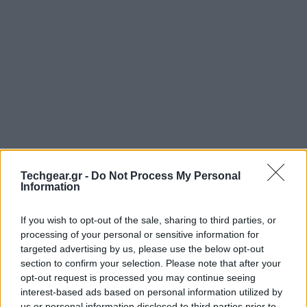
Techgear.gr -
Do Not Process My Personal
Information
Οι τελευταίοι κακοί μήνες στην
Cyanogen Inc.
ήταν
If you wish to opt-out of the sale, sharing to third parties, or
οιωνός ότι κάτι δεν πήγαινε καλά στην εταιρεία, που
processing of your personal or sensitive information for
κέρδισε αναγνωρισιμότητα χάριν στην πολύ δημοφιλή
targeted advertising by us, please use the below opt-out
section to confirm your selection. Please note that after your
custom Android ROM της. Τα προηγούμενα χρόνια,
opt-out request is processed you may continue seeing
μάλιστα, υπήρχε έντονη φημολογία ότι ενδιαφερόταν
interest-based ads based on personal information utilized by
για την εξαγορά της η Google, αλλά τελικά η ιστορία
us or personal information disclosed to third parties prior to