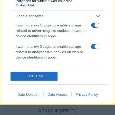
Purposes for which it was collected.
ανάπτυξη, παρόλα αυτά, η κύρια ομάδα ανάπτυξης
Opted Out
δεν θα ξανασχοληθεί με αυτόν. Αυτό σημαίνει ότι εάν
Google consents
χρησιμοποιείτε το CyanogenMod σε κάποια συσκευή
σας, τότε το πιθανότερο είναι ότι δύσκολα θα λάβετε
I want to allow Google to enable storage
ξανά κάποια σοβαρή αναβάθμιση.
related to advertising like cookies on web or
device identifiers in apps.
Το μοναδικό φως στον ορίζοντα είναι η ανακοίνωση
I want to allow Google to enable storage
του Lineage Android Distribution ότι θα χρησιμοποιήσει
related to analytics like cookies on web or
όλο τον πηγαίο κώδικα του CyanogenMod για την
device identifiers in apps.
δημιουργία μιας νέας custom ROM που θα έχει
διαφορετική ονομασία. Θα περιμένουμε με
ενδιαφέρον τις εξελίξεις, αλλά για την ώρα κρατάμε
CONFIRM
μικρό καλάθι.
[
via
]
Data Deletion
Data Access
Privacy Policy
Ακολουθήστε το