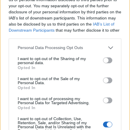
έμεινε σε φιλολογικό επίπεδο. Με τα λίγα και τα
your opt-out. You may separately opt-out of the further
disclosure of your personal information by third parties on the
πολλά, φτάσαμε στην επίσημη ανακοίνωση της
IAB’s list of downstream participants. This information may
Cyanogen ότι στις 31 Δεκεμβρίου σταματά οριστικά
also be disclosed by us to third parties on the
IAB’s List of
την ανάπτυξη του CyanogenMod!
Downstream Participants
that may further disclose it to other
third parties.
Please note that this website/app uses one or more Google
Personal Data Processing Opt Outs
services and may gather and store information including but
not limited to your visit or usage behaviour. You may click to
I want to opt-out of the Sharing of my
personal data.
grant or deny consent to Google and its third-party tags to
Opted In
use your data for below specified purposes in below Google
consent section.
I want to opt-out of the Sale of my
Personal Data.
Opted In
I want to opt-out of processing my
Personal Data for Targeted Advertising.
Opted In
I want to opt-out of Collection, Use,
Ο open-source κώδικας θα παραμείνει διαθέσιμος
Retention, Sale, and/or Sharing of my
στην κοινότητα και τους developers για περαιτέρω
Personal Data that Is Unrelated with the