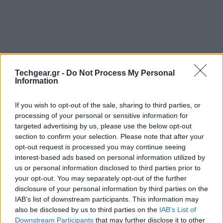
Techgear.gr -
Do Not Process My Personal
Information
If you wish to opt-out of the sale, sharing to third parties, or
processing of your personal or sensitive information for
targeted advertising by us, please use the below opt-out
section to confirm your selection. Please note that after your
Το δημοφιλές δίκτυο διαμοιρασμού φωτογραφιών για
opt-out request is processed you may continue seeing
iOS, Instagram, που πρόσφατα λάνσαρε και την
interest-based ads based on personal information utilized by
επίσημη εφαρμογή για Android
ανακοίνωσε σήμερα
us or personal information disclosed to third parties prior to
την εξαγορά του από την Facebook.
your opt-out. You may separately opt-out of the further
disclosure of your personal information by third parties on the
IAB’s list of downstream participants. This information may
also be disclosed by us to third parties on the
IAB’s List of
Downstream Participants
that may further disclose it to other