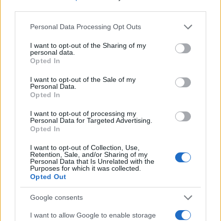
third parties.
Please note that this website/app uses one or more Google
Personal Data Processing Opt Outs
services and may gather and store information including but
not limited to your visit or usage behaviour. You may click to
I want to opt-out of the Sharing of my
personal data.
grant or deny consent to Google and its third-party tags to
Opted In
use your data for below specified purposes in below Google
consent section.
I want to opt-out of the Sale of my
Personal Data.
Opted In
Στην ανακοίνωση ο CEO της εταιρείας που απασχολεί
I want to opt-out of processing my
μόλις 13 άτομα αναφέρει ότι η υπηρεσία δεν θα
Personal Data for Targeted Advertising.
επηρεαστεί από την εξαγορά. Αντιθέτως, θα υπάρξει
Opted In
στενή συνεργασία με την Facebook για την περαιτέρω
I want to opt-out of Collection, Use,
εξέλιξη και ανάπτυξη του Instagram με την συνεχή
Retention, Sale, and/or Sharing of my
Personal Data that Is Unrelated with the
προσθήκη νέων χαρακτηριστικών.
Purposes for which it was collected.
Opted Out
Ο Mark Zuckerberg, CEO της Facebook, δήλωσε ότι η
Google consents
εταιρεία του θα εκμεταλλευτεί τα προτερήματα του
Instagram με σκοπό να προσφέρει την καλύτερη
I want to allow Google to enable storage