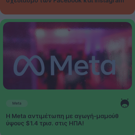
σχεδιασμό των Facebook και Instagram
Meta
Η Meta αντιμέτωπη με αγωγή-μαμούθ
ύψους $1.4 τρισ. στις ΗΠΑ!