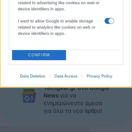
related to advertising like cookies on web or
εμπειρία για τον διαμοιρασμό όμορφων φωτογραφιών
device identifiers in apps.
με άλλους ανθρώπους χωρίς, όμως, να
ενσωματώσουν απλώς τα πάντα στο Facebook.
I want to allow Google to enable storage
related to analytics like cookies on web or
Σύμφωνα με τις πρώτες πληροφορίες η εξαγορά
device identifiers in apps.
ολοκληρώθηκε με το ποσό του ενός δισεκατομμυρίου
δολαρίων (!)
CONFIRM
[via
Instagram
]
Data Deletion
Data Access
Privacy Policy
Ακολουθήστε το
Techgear.gr στο Google
News
για να
ενημερώνεστε άμεσα
για όλα τα νέα άρθρα!