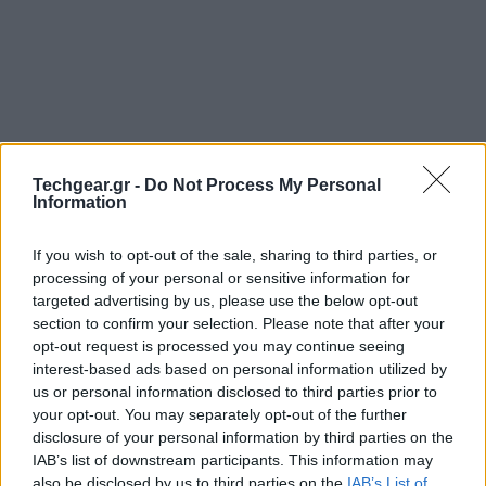
Techgear.gr -
Do Not Process My Personal
Information
If you wish to opt-out of the sale, sharing to third parties, or
processing of your personal or sensitive information for
targeted advertising by us, please use the below opt-out
Μια νέα μουσική λειτουργία ανακοίνωσε μόλις η
section to confirm your selection. Please note that after your
Facebook
με την οποία οι χρήστες του κοινωνικού
opt-out request is processed you may continue seeing
δικτύου θα μπορούν στο εξής να ακούν την
interest-based ads based on personal information utilized by
αγαπημένη τους μουσική μαζί με φίλους ή groups
us or personal information disclosed to third parties prior to
your opt-out. You may separately opt-out of the further
μέσα από την υπηρεσία chat.
disclosure of your personal information by third parties on the
IAB’s list of downstream participants. This information may
also be disclosed by us to third parties on the
IAB’s List of