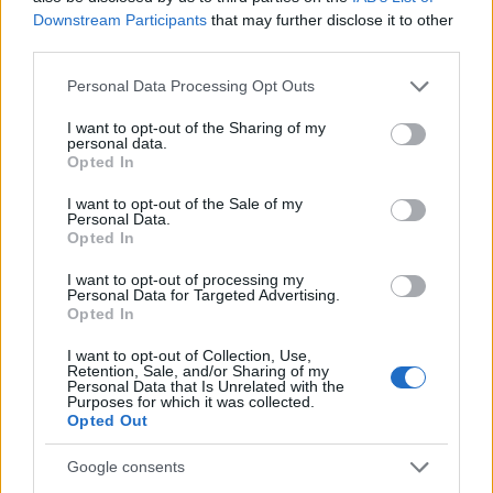
Downstream Participants
that may further disclose it to other
third parties.
Please note that this website/app uses one or more Google
Personal Data Processing Opt Outs
services and may gather and store information including but
not limited to your visit or usage behaviour. You may click to
I want to opt-out of the Sharing of my
personal data.
grant or deny consent to Google and its third-party tags to
Opted In
use your data for below specified purposes in below Google
consent section.
I want to opt-out of the Sale of my
Personal Data.
Opted In
Η νέα λειτουργία ακούει στο όνομα 'Listen With' και
I want to opt-out of processing my
Personal Data for Targeted Advertising.
σου επιτρέπει να παίξεις το DJ στους φίλους σου στο
Opted In
Facebook. Αρχικά, επιλέγεις μέσα από το chat με
I want to opt-out of Collection, Use,
ποιους θέλεις να ακούσεις μουσική (με την
Retention, Sale, and/or Sharing of my
Personal Data that Is Unrelated with the
προϋπόθεση ότι χρησιμοποιούν κάποια μουσική
Purposes for which it was collected.
υπηρεσία π.χ.
Spotify
, Rdio) και στη συνέχεια,
Opted Out
μεταφέρεστε σε ένα ξεχωριστό chatroom, όπου
Google consents
αναλαμβάνεις να τους διασκεδάσεις.