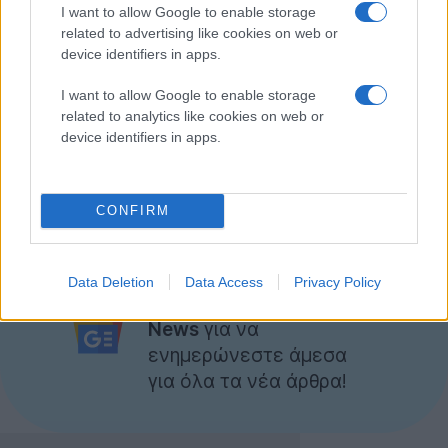
I want to allow Google to enable storage
Η νέα λειτουργία αναμένεται να κυκλοφορήσει μέσα
related to advertising like cookies on web or
device identifiers in apps.
στις επόμενες εβδομάδες αλλά δυστυχώς όχι και
στην Ελλάδα. Ωστόσο, δεδομένης της πρόσφατης
I want to allow Google to enable storage
επέκτασης της υπηρεσίας Rdio στη Γερμανία (για
related to analytics like cookies on web or
πρώτη φορά σε μια ευρωπαϊκή χώρα), ευελπιστούμε
device identifiers in apps.
ότι σύντομα θα δούμε κάποια μουσική υπηρεσία και
στη χώρα μας.
CONFIRM
[πηγή
mashable
]
Ακολουθήστε το
Data Deletion
Data Access
Privacy Policy
Techgear.gr στο Google
News
για να
ενημερώνεστε άμεσα
για όλα τα νέα άρθρα!