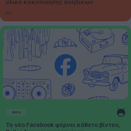
υλικό κακοποίησης ανηλίκων
#AI
Meta
Το νέο Facebook φέρνει κάθετο βίντεο,