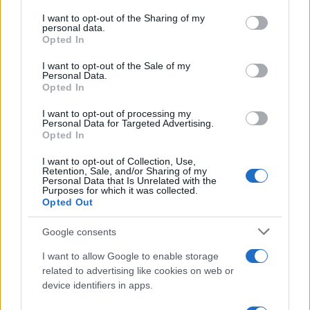
services and may gather and store information including but
not limited to your visit or usage behaviour. You may click to
I want to opt-out of the Sharing of my
personal data.
grant or deny consent to Google and its third-party tags to
Opted In
use your data for below specified purposes in below Google
consent section.
I want to opt-out of the Sale of my
Personal Data.
Opted In
I want to opt-out of processing my
Personal Data for Targeted Advertising.
Opted In
I want to opt-out of Collection, Use,
Retention, Sale, and/or Sharing of my
Personal Data that Is Unrelated with the
Purposes for which it was collected.
Με το Facewash μπορείς να κάνεις μια λίστα με όλες
Opted Out
τις λέξεις που θέλεις να αναζητήσεις και στη
συνέχεια να διαγράψεις/τροποποιήσεις οτιδήποτε
Google consents
σχετικό ή να ρυθμίσεις ποιος μπορεί να το βλέπει.
I want to allow Google to enable storage
Όπως συνηθίζεται, η εφαρμογή ζητά πρόσβαση στα
related to advertising like cookies on web or
δεδομένα, τις φωτογραφίες, το email και γενικά όλες
device identifiers in apps.
τις πληροφορίες που έχεις καταχωρήσει στο