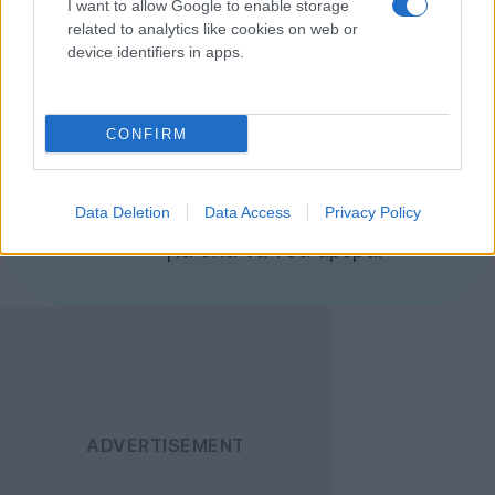
I want to allow Google to enable storage
Facebook.
related to analytics like cookies on web or
device identifiers in apps.
Οι ενδιαφερόμενοι θα βρουν το Facewash
εδώ
.
Ακολουθήστε το
CONFIRM
Techgear.gr στο Google
News
για να
Data Deletion
Data Access
Privacy Policy
ενημερώνεστε άμεσα
για όλα τα νέα άρθρα!