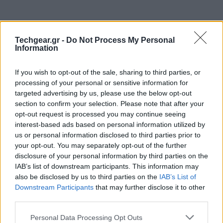
Techgear.gr -
Do Not Process My Personal
Information
If you wish to opt-out of the sale, sharing to third parties, or
processing of your personal or sensitive information for
targeted advertising by us, please use the below opt-out
section to confirm your selection. Please note that after your
opt-out request is processed you may continue seeing
interest-based ads based on personal information utilized by
us or personal information disclosed to third parties prior to
Σε περίπτωση που θέλεις να κάνεις ένα makeover στο
your opt-out. You may separately opt-out of the further
προφίλ σου στο Facebook κάνοντάς το πιο σοβαρό
disclosure of your personal information by third parties on the
και σβήνοντας όλα τα ανεπιθύμητα likes, comments
IAB’s list of downstream participants. This information may
also be disclosed by us to third parties on the
IAB’s List of
και posts που κατά καιρούς έχεις δημοσιεύσει, ήρθε η
Downstream Participants
that may further disclose it to other
νέα εφαρμογή Facewash για να σε βοηθήσει στην
third parties.
προσπάθειά σου.
Please note that this website/app uses one or more Google
Personal Data Processing Opt Outs