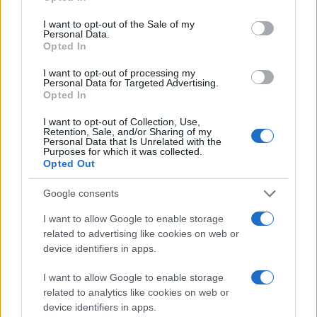
use your data for below specified purposes in below Google
consent section.
I want to opt-out of the Sale of my
Personal Data.
Opted In
Στην αναζήτηση κειμένου, το
Google Lens
μπορεί να
βρίσκει τις λέξεις που θέλεις μέσα σε μια εικόνα ή
I want to opt-out of processing my
Personal Data for Targeted Advertising.
φωτογραφία ανεξάρτητα από το μέγεθος τους ή αν
Opted In
συμπεριλαμβάνονται υπό κάποια γωνία. Προφανώς, η
I want to opt-out of Collection, Use,
απόδοση είναι σαφέστατα καλύτερη όταν πρόκειται
Retention, Sale, and/or Sharing of my
Personal Data that Is Unrelated with the
για screenshots, αλλά λειτουργεί ικανοποιητικά και
Purposes for which it was collected.
στις κανονικές φωτογραφίες.
Opted Out
Η νέα λειτουργία του
Google Lens
λανσάρεται ήδη σε
Google consents
συσκευές
Android
και
iOS
.
I want to allow Google to enable storage
related to advertising like cookies on web or
[
Google
]
device identifiers in apps.
I want to allow Google to enable storage
Ακολουθήστε το
related to analytics like cookies on web or
Techgear.gr στο Google
device identifiers in apps.