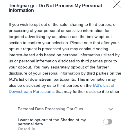
Techgear.gr -
Do Not Process My Personal
Information
Το εργαλείο
Google Lens
περιλαμβάνει ειδικό φίλτρο
OCR
(Optical Character Recognition) για την
If you wish to opt-out of the sale, sharing to third parties, or
αναγνώριση κειμένου σε οποιαδήποτε εικόνα, ενώ
processing of your personal or sensitive information for
ήδη έχει τη δυνατότητα να αναγνωρίζει αντικείμενα,
targeted advertising by us, please use the below opt-out
ανθρώπους και κατοικίδια μέσα σε αυτές.
section to confirm your selection. Please note that after your
opt-out request is processed you may continue seeing
Παράλληλα, έχει πρόσβαση και στις πληροφορίες του
interest-based ads based on personal information utilized by
GPS για να βρίσκει την τοποθεσία (αν έχεις
us or personal information disclosed to third parties prior to
ενεργοποιημένη τη συγκεκριμένη επιλογή).
your opt-out. You may separately opt-out of the further
disclosure of your personal information by third parties on the
IAB’s list of downstream participants. This information may
also be disclosed by us to third parties on the
IAB’s List of
Downstream Participants
that may further disclose it to other
third parties.
Please note that this website/app uses one or more Google
Personal Data Processing Opt Outs
services and may gather and store information including but
not limited to your visit or usage behaviour. You may click to
I want to opt-out of the Sharing of my
personal data.
grant or deny consent to Google and its third-party tags to
Opted In