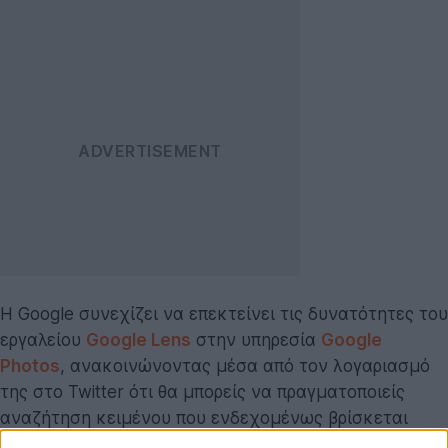
Η Google συνεχίζει να επεκτείνει τις δυνατότητες του
εργαλείου
Google Lens
στην υπηρεσία
Google
Photos
, ανακοινώνοντας μέσα από τον λογαριασμό
της στο Twitter ότι θα μπορείς να πραγματοποιείς
αναζήτηση κειμένου που ενδεχομένως βρίσκεται
μέσα στις φωτογραφίες σου.