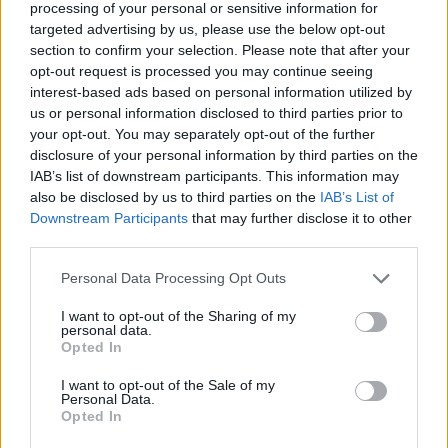
processing of your personal or sensitive information for
targeted advertising by us, please use the below opt-out
section to confirm your selection. Please note that after your
opt-out request is processed you may continue seeing
interest-based ads based on personal information utilized by
us or personal information disclosed to third parties prior to
your opt-out. You may separately opt-out of the further
disclosure of your personal information by third parties on the
IAB’s list of downstream participants. This information may
also be disclosed by us to third parties on the
IAB’s List of
Downstream Participants
that may further disclose it to other
third parties.
Please note that this website/app uses one or more Google
Personal Data Processing Opt Outs
Το πρώτο video θα μπορούσε να θεωρηθεί διαφήμιση,
services and may gather and store information including but
ενώ το δεύτερο εμβαθύνει λίγο περισσότερο στη νέα
not limited to your visit or usage behaviour. You may click to
I want to opt-out of the Sharing of my
personal data.
λειτουργία:
grant or deny consent to Google and its third-party tags to
Opted In
use your data for below specified purposes in below Google
consent section.
I want to opt-out of the Sale of my
Personal Data.
Opted In