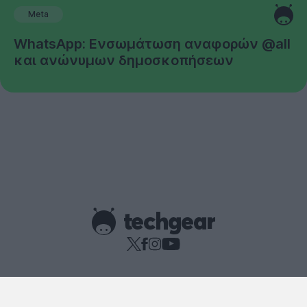
Meta
WhatsApp: Ενσωμάτωση αναφορών @all
και ανώνυμων δημοσκοπήσεων
Copyright © techgear 2026