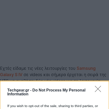
Εχτές είδαμε τις νέες λειτουργίες του
Samsung
Galaxy S IV
σε videos και σήμερα έρχεται η σειρά της
HTC να ανεβάσει δύο νέα videos για τη λειτουργία
BlinkFeed του
HTC One
, ένα από τα δυνατά χαρτιά
Techgear.gr -
Do Not Process My Personal
του HTC Sense 5 UI που προσφέρει στον χρήστη
Information
άμεσα νέα, μουσική, εκδηλώσεις, ενημερώσεις από
If you wish to opt-out of the sale, sharing to third parties, or
κοινωνικά δίκτυα κλπ. στην αρχική οθόνη.