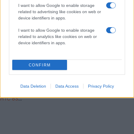
WiFi 802.11ac, Bluetooth 4.0, NFC, LTE,
I want to allow Google to enable storage
GPS+GLONASS, IR emitter
related to advertising like cookies on web or
Λειτουργικό σύστημα
Android 4.1.2Jelly Bean
με
device identifiers in apps.
HTC Sense 5 UI
I want to allow Google to enable storage
Τεχνολογία HTC BoomSound (2x μπροστινά ηχεία)
related to analytics like cookies on web or
device identifiers in apps.
Μπαταρία 2300mAh
Διαστάσεις 137.4 x 68.2 x 9.3mm
CONFIRM
Βάρος 143gr
Θα κυκλοφορήσει παγκοσμίως στα τέλη Μαρτίου σε
ασημί και μαύρο χρώμα, αλλά δεν έχει γίνει γνωστή η
Data Deletion
Data Access
Privacy Policy
τιμή του. Μέχρι τότε,
προλαβαίνεις να κερδίσεις ένα
HTC 8S
...