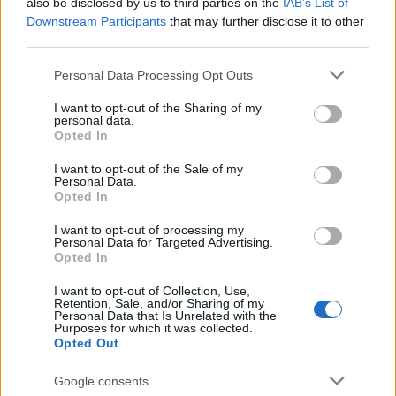
also be disclosed by us to third parties on the
IAB’s List of
περιβάλλον Sense, το οποίο έφτασε πλέον στην
Downstream Participants
that may further disclose it to other
έκδοση 5 με πιο απλή εμφάνιση και κυρίαρχη
third parties.
λειτουργία το BlinkFeed, για την παρουσίαση
Please note that this website/app uses one or more Google
Personal Data Processing Opt Outs
πληροφοριών (π.χ. social feeds, ειδήσεις κλπ.) στην
services and may gather and store information including but
αρχική οθόνη.
not limited to your visit or usage behaviour. You may click to
I want to opt-out of the Sharing of my
personal data.
grant or deny consent to Google and its third-party tags to
Opted In
use your data for below specified purposes in below Google
HTC One
consent section.
I want to opt-out of the Sale of my
Personal Data.
Οθόνη 4.7” Full HD LCD (1920 x 1080, 468ppi)
Opted In
Επεξεργαστής quad-core Qualcomm Snapdragon
I want to opt-out of processing my
600 1.7GHz
Personal Data for Targeted Advertising.
Opted In
Μνήμη RAM 2GB
I want to opt-out of Collection, Use,
Αποθηκευτικός χώρος 32GB/64GB
Retention, Sale, and/or Sharing of my
Personal Data that Is Unrelated with the
Purposes for which it was collected.
Κάμερα 4MP UltraPixel BSI f/2.0
Opted Out
Εμπρόσθια κάμερα 2.1MP (1080p)
Google consents