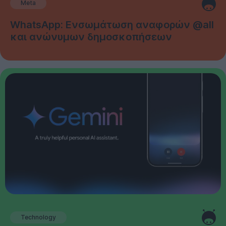
Meta
WhatsApp: Ενσωμάτωση αναφορών @all
και ανώνυμων δημοσκοπήσεων
Technology