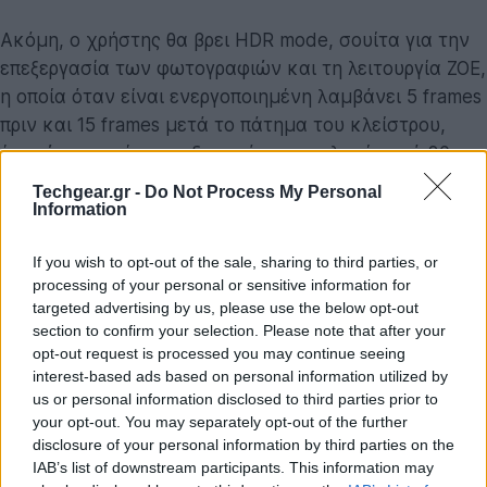
Ακόμη, ο χρήστης θα βρει HDR mode, σουίτα για την
επεξεργασία των φωτογραφιών και τη λειτουργία ZOE,
η οποία όταν είναι ενεργοποιημένη λαμβάνει 5 frames
πριν και 15 frames μετά το πάτημα του κλείστρου,
έτσι ώστε να έχει τη δυνατότητα επιλογής από 20
διαφορετικές φωτογραφίες ή να δημιουργήσει ένα
Techgear.gr -
Do Not Process My Personal
μικρό stop-motion video.
Information
Σημαντική προσθήκη και η τεχνολογία ήχου
If you wish to opt-out of the sale, sharing to third parties, or
processing of your personal or sensitive information for
BoomSound, που ολοκληρώνεται με την παρουσία δύο
targeted advertising by us, please use the below opt-out
εμπρόσθιων ηχείων, διπλό μικρόφωνο και φυσικά ότι
section to confirm your selection. Please note that after your
υποστήριζε μέχρι πρότινος η τεχνολογία Beats Audio.
opt-out request is processed you may continue seeing
Ξεχωρίζει και ο πομπός υπερύθρων, για να
interest-based ads based on personal information utilized by
χρησιμοποιείτε τη συσκευή ως τηλεχειριστήριο με την
us or personal information disclosed to third parties prior to
your opt-out. You may separately opt-out of the further
αντίστοιχη εφαρμογή της εταιρείας.
disclosure of your personal information by third parties on the
IAB’s list of downstream participants. This information may
Τέλος, για ακόμα μία φορά η εταιρεία αναβαθμίζει το