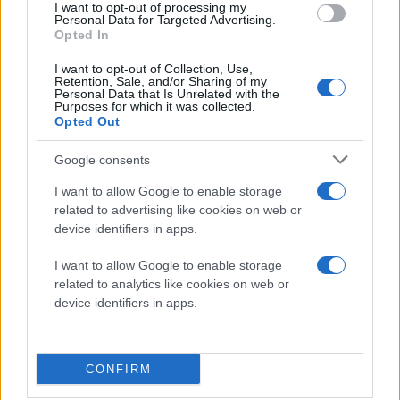
I want to opt-out of processing my
Ενδιαφέρον παρουσιάζουν και οι δηλώσεις του για
Personal Data for Targeted Advertising.
Opted In
όλη την κατάσταση γενικότερα.
I want to opt-out of Collection, Use,
Οι κυρώσεις των ΗΠΑ δεν θα επηρεάσουν
Retention, Sale, and/or Sharing of my
Personal Data that Is Unrelated with the
το λειτουργικό σύστημα μας, ούτε την
Purposes for which it was collected.
Opted Out
παραγωγή των chipsets μας, καθώς
είμαστε αυτάρκεις από πολλές έννοιες.
Google consents
Έχουμε στη διάθεση μας όλα τα chipsets
I want to allow Google to enable storage
εκτός από αυτά της Intel για PCs και
related to advertising like cookies on web or
servers. Κάθε άλλος παίκτης στην αγορά
device identifiers in apps.
χρησιμοποιεί τα chipsets της Qualcomm
και είμαστε οι μοναδικοί με δικό μας
I want to allow Google to enable storage
related to analytics like cookies on web or
chipset. Γι' αυτό, άλλωστε, μπορούμε να
device identifiers in apps.
εξελισσόμαστε με τους δικούς μας
ρυθμούς. Επιπλέον, ετοιμάζουμε έναν δικό
μας ARM-based επεξεργαστή για να
CONFIRM
αντικαταστήσουμε αυτά της Intel και