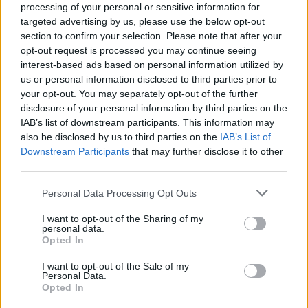
Αυτή η δήλωση έρχεται σε αντίθεση με την αναφορά
processing of your personal or sensitive information for
targeted advertising by us, please use the below opt-out
που είδαμε την περασμένη εβδομάδα από κινέζικα
section to confirm your selection. Please note that after your
μέσα ενημέρωσης,
δηλαδή ότι το λειτουργικό
opt-out request is processed you may continue seeing
σύστημα της Huawei απέχει πολύ από την
interest-based ads based on personal information utilized by
ολοκλήρωση του
. Επίσης, γνωρίζουμε ότι θα τεθεί σε
us or personal information disclosed to third parties prior to
your opt-out. You may separately opt-out of the further
ισχύ ο πλήρης αποκλεισμός της Huawei από τις ΗΠΑ
disclosure of your personal information by third parties on the
στις 19 Αυγούστου, όταν θα εκπνεύσει η περίοδος
IAB’s list of downstream participants. This information may
χάριτος των 90 ημερών.
also be disclosed by us to third parties on the
IAB’s List of
Downstream Participants
that may further disclose it to other
Σε ό,τι αφορά το
HongMeng OS
, ακούγεται ότι θα
third parties.
είναι συμβατό με κάθε είδους συσκευή (smartphones,
Please note that this website/app uses one or more Google
Personal Data Processing Opt Outs
tablets, τηλεοράσεις, αυτοκίνητα, smartwatches,
services and may gather and store information including but
wearables κλπ.) και θα υποστηρίζει τις εφαρμογές
not limited to your visit or usage behaviour. You may click to
I want to opt-out of the Sharing of my
personal data.
grant or deny consent to Google and its third-party tags to
Android χωρίς να απαιτείται κάποια ειδική ρύθμιση. Ο
Opted In
use your data for below specified purposes in below Google
κ.
Elshimy
προσθέτει ότι οι εφαρμογές Android θα
consent section.
I want to opt-out of the Sale of my
είναι διαθέσιμες μέσα από το κατάστημα εφαρμογών
Personal Data.
Opted In
Huawei AppGallery.