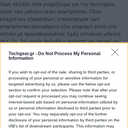
ίσως αλλάξει όσα γνωρίζουμε για την λειτουργία
zoom των μελλοντικών smartphones. Πλην
ελαχίστων εξαιρέσεων, η πλειοψηφία των
smartphones προσφέρουν είτε ψηφιακό zoom είτε
οπτικό με προκαθορισμένες τιμές εστιακού μήκους
(π.χ. 2x, 3x) χωρίς δηλαδή ο χρήστης να μπορεί να
«παίξει» μεταξύ αυτών των τιμών. Επιπλέον, αυτά τα
Techgear.gr -
Do Not Process My Personal
οπτικά modules καταλαμβάνουν χώρο στο
Information
smartphone που θα μπορούσε να καλυφθεί από κάτι
άλλο (π.χ. μεγαλύτερη μπαταρία, μεγαλύτερος
If you wish to opt-out of the sale, sharing to third parties, or
processing of your personal or sensitive information for
θάλαμος ψύξης).
targeted advertising by us, please use the below opt-out
section to confirm your selection. Please note that after your
opt-out request is processed you may continue seeing
interest-based ads based on personal information utilized by
us or personal information disclosed to third parties prior to
your opt-out. You may separately opt-out of the further
disclosure of your personal information by third parties on the
IAB’s list of downstream participants. This information may