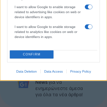
Module, καθώς και για να συμπεριλάβει λειτουργίες
I want to allow Google to enable storage
όπως αυτόματη ρύθμιση της εστίασης, της έκθεσης,
related to advertising like cookies on web or
της ισορροπίας λευκού και διόρθωσης του φακού.
device identifiers in apps.
Δεν έχει γίνει γνωστό πότε θα είναι έτοιμο για
I want to allow Google to enable storage
εμπορική χρήση, αλλά δεν αποκλείεται να
related to analytics like cookies on web or
device identifiers in apps.
ακολουθήσει νέα ενημέρωση στο επερχόμενο
CES
2023
ή στο MWC 2023 στα τέλη Φεβρουαρίου.
[
LG
]
CONFIRM
Ακολουθήστε το
Data Deletion
Data Access
Privacy Policy
Techgear.gr στο Google
News
για να
ενημερώνεστε άμεσα
για όλα τα νέα άρθρα!