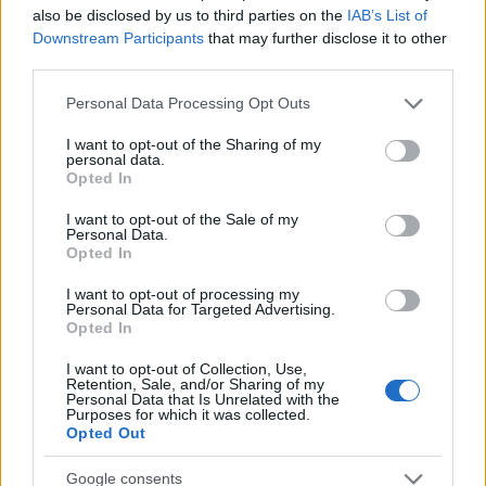
also be disclosed by us to third parties on the
IAB’s List of
Downstream Participants
that may further disclose it to other
third parties.
Please note that this website/app uses one or more Google
Personal Data Processing Opt Outs
services and may gather and store information including but
Με το
Optical Telephoto Zoom Camera Module
της
not limited to your visit or usage behaviour. You may click to
I want to opt-out of the Sharing of my
personal data.
LG θεωρητικά οι χρήστες θα μπορούν να απολαύσουν
grant or deny consent to Google and its third-party tags to
Opted In
συνεχόμενο οπτικό zoom από 4x έως 9x με βήμα σε
use your data for below specified purposes in below Google
consent section.
κλίμακα μm! Επίσης, το module περιλαμβάνει οπτικό
I want to opt-out of the Sale of my
Personal Data.
σύστημα σταθεροποίησης εικόνας (OIS) και συνολικά
Opted In
η κατασκευή του είναι πολύ συμμαζεμένη για να
I want to opt-out of processing my
γλιτώνουν οι κατασκευαστές (και οι χρήστες) από
Personal Data for Targeted Advertising.
Opted In
τους εξογκωμένους φακούς της κάμερας.
I want to opt-out of Collection, Use,
Σύμφωνα με την εταιρεία, αυτήν την περίοδο
Retention, Sale, and/or Sharing of my
Personal Data that Is Unrelated with the
συνεργάζεται στενά με την Qualcomm για την
Purposes for which it was collected.
Opted Out
ανάπτυξη λογισμικού που θα εκμεταλλεύεται τις
δυνατότητες του Optical Telephoto Zoom Camera
Google consents