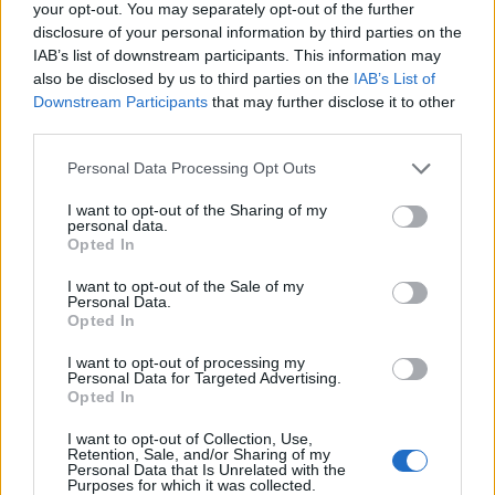
your opt-out. You may separately opt-out of the further
disclosure of your personal information by third parties on the
IAB’s list of downstream participants. This information may
also be disclosed by us to third parties on the
IAB’s List of
Downstream Participants
that may further disclose it to other
Αυτό το τεχνολογικό «θαύμα» βασίζεται σε διάφορα
third parties.
κομμάτια νέας τεχνολογίας που δεν είναι διαθέσιμα
Please note that this website/app uses one or more Google
Personal Data Processing Opt Outs
στις σημερινές συσκευές. Η συσκευή της δοκιμής
services and may gather and store information including but
περιλαμβάνει μια μπαταρία ιόντων λιθίου
4420 mAh
,
not limited to your visit or usage behaviour. You may click to
I want to opt-out of the Sharing of my
personal data.
grant or deny consent to Google and its third-party tags to
η οποία είναι λίγο χαμηλότερης χωρητικότητας από
Opted In
use your data for below specified purposes in below Google
τα περισσότερα smartphones της εποχής μας, και
consent section.
I want to opt-out of the Sale of my
ενσωματώνει τέσσερις μεμονωμένες κυψέλες που
Personal Data.
Opted In
μπορούν όλες να λαμβάνουν ενέργεια ταυτόχρονα.
Κάθε στρώμα έχει πάχος μικρότερο από 3mm,
I want to opt-out of processing my
Personal Data for Targeted Advertising.
επιτρέποντάς τους να αναδιπλωθούν για να χωρέσουν
Opted In
μέσα στο σώμα του τηλεφώνου, προσφέροντας 10%
μεγαλύτερη χωρητικότητα στον ίδιο χώρο σε
I want to opt-out of Collection, Use,
Retention, Sale, and/or Sharing of my
σύγκριση με τα παραδοσιακά σχέδια.
Personal Data that Is Unrelated with the
Purposes for which it was collected.