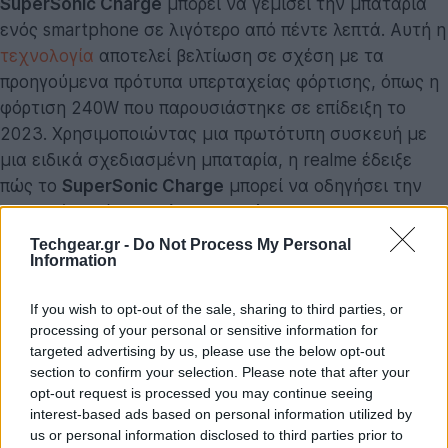
SuperSonic Charge
μπορεί να γεμίσει την μπαταρία
ενός smartphone σε λιγότερο από πέντε λεπτά. Αυτή η
τεχνολογία
αποτελεί βελτίωση σε σχέση με τα
προηγούμενα πρότυπα υπερταχείας φόρτισης, όπως η
φόρτιση 240W που παρουσιάστηκε σε επίδειξη το
2023. Χρησιμοποιώντας μια πρωτότυπη συσκευή με
μια ειδικά σχεδιασμένη μπαταρία, η realme έδειξε
πώς το
SuperSonic Charge
μπορεί να οδηγήσει την
μπαταρία από το
απόλυτο μηδέν στο 100% σε
περίπου τεσσεράμισι λεπτά
, ένα κατόρθωμα που
Techgear.gr -
Do Not Process My Personal
Information
έχει ονομάσει «θαύμα 4 λεπτών».
If you wish to opt-out of the sale, sharing to third parties, or
processing of your personal or sensitive information for
targeted advertising by us, please use the below opt-out
section to confirm your selection. Please note that after your
opt-out request is processed you may continue seeing
interest-based ads based on personal information utilized by
us or personal information disclosed to third parties prior to