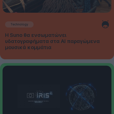
Technology
Η Suno θα ενσωματώνει
υδατογραφήματα στα AI παραγώμενα
μουσικά κομμάτια