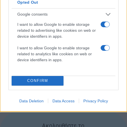
Opted Out
Το άλλο στοιχείο της τεχνολογίας ταχείας φόρτισης
είναι ο αντάπτορας ρεύματος, τον οποίο η realme
Google consents
ονόμασε
Power Cannon
. Διαθέτει δύο θύρες USB-C
I want to allow Google to enable storage
και υποστηρίζει διάφορα καθιερωμένα πρότυπα
related to advertising like cookies on web or
φόρτισης, όπως το USB Power Delivery (USB-PD) και
device identifiers in apps.
το SuperVOOC της Oppo. Μπορεί να φτάσει τα 150W
I want to allow Google to enable storage
μέσω του SuperVOOC και τα 65W για το USB-PD, με
related to analytics like cookies on web or
το τελευταίο να είναι το ταχύτερο που θα δούμε στις
device identifiers in apps.
περισσότερες συσκευές, όπως τα smartphones και τα
laptops, όταν είναι συνδεδεμένα σε ένα Power
Cannon.
CONFIRM
Πέρα από την επίδειξη της τεχνολογίας, δεν έχει γίνει
γνωστό πότε θα δούμε κάποιο smartphone που να
Data Deletion
Data Access
Privacy Policy
υποστηρίζει φόρτιση σε ισχύ 320W.
Ακολουθήστε το