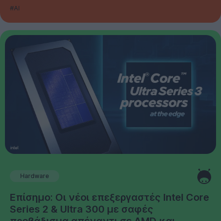
#AI
Hardware
Επίσημο: Οι νέοι επεξεργαστές Intel Core
Series 2 & Ultra 300 με σαφές
προβάδισμα απέναντι σε AMD και