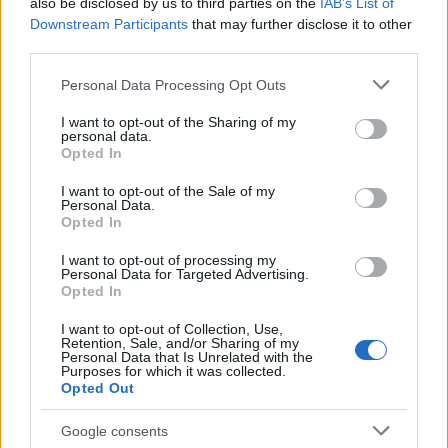
also be disclosed by us to third parties on the
IAB’s List of
13 ωρών! Τα ultrabooks με οθόνη αφής θα ξεκινάνε
Downstream Participants
that may further disclose it to other
third parties.
από τα $599 ενώ αυτά με αποσπώμενο πληκτρολόγιο
για να μετατρέπονται σε tablets θα ξεκινάνε από τα
Please note that this website/app uses one or more Google
Personal Data Processing Opt Outs
$799.
services and may gather and store information including but
not limited to your visit or usage behaviour. You may click to
I want to opt-out of the Sharing of my
personal data.
grant or deny consent to Google and its third-party tags to
Opted In
use your data for below specified purposes in below Google
consent section.
I want to opt-out of the Sale of my
Personal Data.
Opted In
I want to opt-out of processing my
Personal Data for Targeted Advertising.
Opted In
I want to opt-out of Collection, Use,
Retention, Sale, and/or Sharing of my
Personal Data that Is Unrelated with the
Purposes for which it was collected.
Opted Out
Google consents