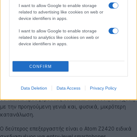
I want to allow Google to enable storage
related to advertising like cookies on web or
device identifiers in apps.
I want to allow Google to enable storage
related to analytics like cookies on web or
device identifiers in apps.
Πέρα, όμως, από τους υπολογιστές η Intel μας
επιφύλασσε εξελίξεις και στον χώρο των smartphones
και tablets. Η εταιρεία ανακοίνωσε δύο νέους
CONFIRM
επεξεργαστές Atom. Ο πρώτος με την κωδική
ονομασία 'Bay Trail' είναι τετραπύρηνος,
Data Deletion
Data Access
Privacy Policy
κατασκευασμένος στα 22nm και θα χρησιμοποιηθεί
σε tablets προσφέροντας διπλάσια απόδοση σε σχέση
με την προηγούμενη γενιά και, φυσικά, μικρότερη
κατανάλωση.
Ο δεύτερος επεξεργαστής είναι ο Atom Z2420 ειδικά
σχεδιασμένος για entry-level smartphones,