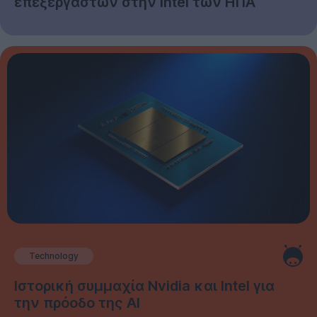
επεξεργαστών στην Intel των ΗΠΑ
Technology
Ιστορική συμμαχία Nvidia και Intel για
την πρόοδο της AI