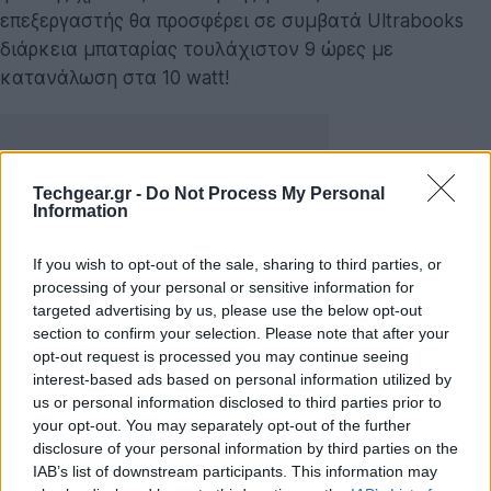
επεξεργαστής θα προσφέρει σε συμβατά Ultrabooks
διάρκεια μπαταρίας τουλάχιστον 9 ώρες με
κατανάλωση στα 10 watt!
Techgear.gr -
Do Not Process My Personal
Information
If you wish to opt-out of the sale, sharing to third parties, or
processing of your personal or sensitive information for
targeted advertising by us, please use the below opt-out
section to confirm your selection. Please note that after your
opt-out request is processed you may continue seeing
interest-based ads based on personal information utilized by
Η εταιρεία, μάλιστα, υποσχέθηκε να προωθήσει νέες
us or personal information disclosed to third parties prior to
your opt-out. You may separately opt-out of the further
Ultrabook συσκευές που θα χρησιμοποιούν αυτούς
disclosure of your personal information by third parties on the
τους επεξεργαστές. Κατά τη διάρκεια της επίδειξης η
IAB’s list of downstream participants. This information may
Intel παρουσίασε ένα ultrabook με διάρκεια μπαταρίας