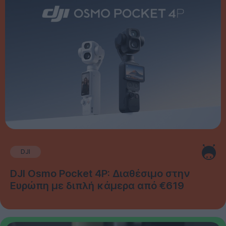
DJI
DJI Osmo Pocket 4P: Διαθέσιμο στην
Ευρώπη με διπλή κάμερα από €619