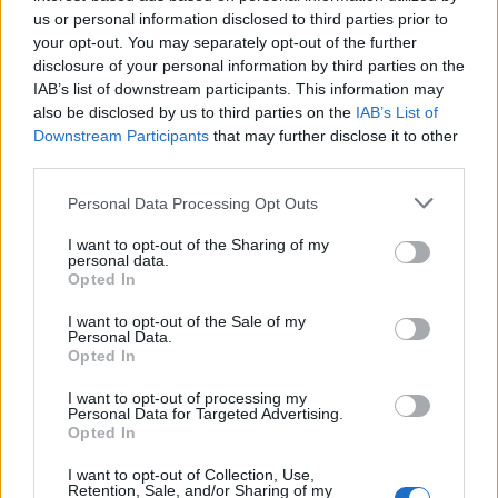
παραμετροποίηση του ηχείου γίνεται μέσω της
us or personal information disclosed to third parties prior to
εφαρμογής JBL Portable.
your opt-out. You may separately opt-out of the further
disclosure of your personal information by third parties on the
IAB’s list of downstream participants. This information may
also be disclosed by us to third parties on the
IAB’s List of
Downstream Participants
that may further disclose it to other
third parties.
Please note that this website/app uses one or more Google
Personal Data Processing Opt Outs
services and may gather and store information including but
not limited to your visit or usage behaviour. You may click to
I want to opt-out of the Sharing of my
personal data.
grant or deny consent to Google and its third-party tags to
Opted In
use your data for below specified purposes in below Google
consent section.
I want to opt-out of the Sale of my
Personal Data.
Opted In
Τι προσφέρει το νέο JBL Xtreme 5 σε επίπεδο
ήχου και αυτονομίας;
I want to opt-out of processing my
Personal Data for Targeted Advertising.
Το
JBL Xtreme 5
αποδίδει 10% βαθύτερα μπάσα χάρη
Opted In
σε δύο tweeter και ένα subwoofer, υποστηρίζοντας τη
I want to opt-out of Collection, Use,
λειτουργία AI Sound Boost για μηδενική
Retention, Sale, and/or Sharing of my