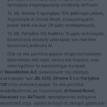
λειτουργία στερεοφωνικής σύνδεσης AirTouch.
Το JBL Xtreme 5 προσφέρει 10% βαθύτερα μπάσα,
τεχνολογία AI Sound Boost, ενσωματωμένο
power bank και έως 28 ώρες αναπαραγωγής.
Το JBL PartyBox 130 διαθέτει 15 ώρες αυτονομίας,
δυνατότητα αλλαγής μπαταρίας και real-time
ακουστική ανάλυση AI.
Όλα τα νέα μοντέλα φέρουν πλήρη πιστοποίηση
προστασίας από νερό, σκόνη και πτώσεις, ενώ
υποστηρίζουν το οικοσύστημα Auracast.
Η
WaveMotion Α.Ε.
ανακοίνωσε την επίσημη
κυκλοφορία των
JBL GO5
,
Xtreme 5
και
Partybox
130
στην ελληνική αγορά. Τα νέα μοντέλα
αναβαθμίζονται με τεχνολογίες
AI Sound Boost
,
Auracast
και
AirTouch
, προσφέροντας αυξημένη
ακουστική ισχύ, υψηλή αντοχή σε σκληρή χρήση και