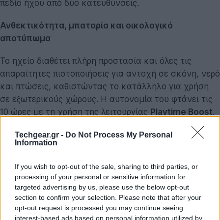
πεδίο ήχου από δύο κατευθύνσεις.
Ανθεκτικότητα, μπαταρία και οικολογικό
αποτύπωμα
Το ηχείο διαθέτει πλήρη προστασία και όλες τις
απαραίτητες πιστοποιήσεις για αντοχή σε σκόνη, νερό
και πτώσεις, καθιστώντας το κατάλληλο για χρήση
σε εξωτερικούς χώρους. Η αυτονομία του φτάνει τις
10 ώρες με τη χρήση της λειτουργίας
Playtime Boost
.
Επιπλέον, προσφέρει αναπαραγωγή ήχου χωρίς
Techgear.gr -
Do Not Process My Personal
απώλειες (lossless) και είναι πλήρως συμβατό με το
Information
μικρόφωνο JBL EasySing
(ή EasySing Mic Mini).
If you wish to opt-out of the sale, sharing to third parties, or
Στον τομέα της βιωσιμότητας, η
JBL
χρησιμοποίησε
processing of your personal or sensitive information for
ανακυκλωμένο πλαστικό για την κατασκευή του,
targeted advertising by us, please use the below opt-out
απέκλεισε τη χρήση PVC και επέλεξε συσκευασία από
section to confirm your selection. Please note that after your
opt-out request is processed you may continue seeing
χαρτί με πιστοποίηση FSC. Η διαχείριση και
interest-based ads based on personal information utilized by