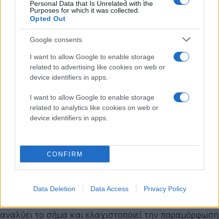
Personal Data that Is Unrelated with the
παραμόρφωση. Διαθέτει ενσωματωμένο power bank,
Purposes for which it was collected.
Opted Out
Smart EQ, ανθεκτική κατασκευή από ανακυκλωμένα
υλικά και κορυφαία αυτονομία αναπαραγωγής που
Google consents
φτάνει τις 28 ώρες.
I want to allow Google to enable storage
related to advertising like cookies on web or
Ακουστική αρχιτεκτονική και ψηφιακή επεξεργασία
device identifiers in apps.
Το
JBL Xtreme 5
εστιάζει στην παροχή δυναμικού και
I want to allow Google to enable storage
καθηλωτικού ήχου σε υψηλές εντάσεις. Η ακουστική
related to analytics like cookies on web or
του διάταξη αποτελείται από δύο tweeter, ένα
device identifiers in apps.
subwoofer και βελτιωμένη ισχύ εξόδου,
επιτυγχάνοντας 10% βαθύτερα μπάσα και συνολικά
ισχυρότερο ήχο σε σύγκριση με την προηγούμενη
CONFIRM
γενιά Xtreme.
Για τη διατήρηση της ακουστικής πιστότητας,
Data Deletion
Data Access
Privacy Policy
ενσωματώνει τη λειτουργία
AI Sound Boost
, η οποία
αναλύει το σήμα και ελαχιστοποιεί την παραμόρφωση