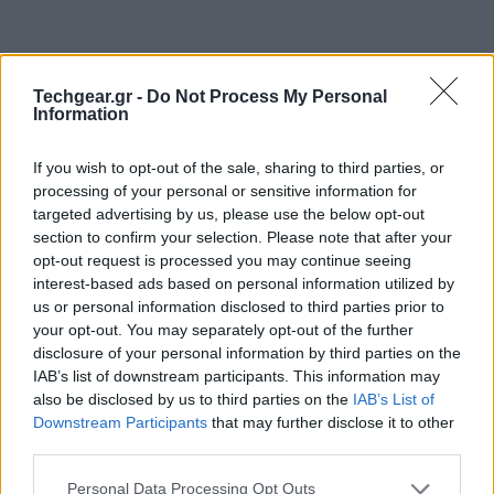
Techgear.gr -
Do Not Process My Personal
Information
If you wish to opt-out of the sale, sharing to third parties, or
processing of your personal or sensitive information for
targeted advertising by us, please use the below opt-out
section to confirm your selection. Please note that after your
opt-out request is processed you may continue seeing
interest-based ads based on personal information utilized by
us or personal information disclosed to third parties prior to
Ο αντιπρόεδρος του τμήματος
LG
Electronics Home
your opt-out. You may separately opt-out of the further
Appliance, Kevin Cha, αποκάλυψε ότι η κορεάτικη
disclosure of your personal information by third parties on the
εταιρεία εργάζεται αυτή τη στιγμή πάνω στην
IAB’s list of downstream participants. This information may
κατασκευή ενός νέου επαναστατικού πλυντηρίου
also be disclosed by us to third parties on the
IAB’s List of
Downstream Participants
that may further disclose it to other
ρούχων η λειτουργία του οποίου δε θα απαιτεί νερό.
third parties.
Το πλυντήριο βρίσκεται προς το παρόν σε αρχικό
στάδιο ανάπτυξης και συνεπώς δεν μας αποκάλυψε
Please note that this website/app uses one or more Google
Personal Data Processing Opt Outs