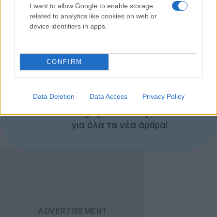
I want to allow Google to enable storage
μπορεί να διατηρεί τη θερμοκρασία του χωρίς
related to analytics like cookies on web or
ρεύμα για περίπου 6 ώρες.
device identifiers in apps.
[via
Engadget
]
CONFIRM
Ακολουθήστε το
Techgear.gr στο Google
Data Deletion
Data Access
Privacy Policy
News
για να
ενημερώνεστε άμεσα
για όλα τα νέα άρθρα!