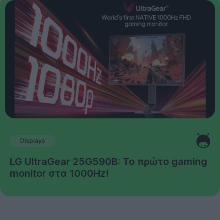
Displays
LG UltraGear 25G590B: Το πρώτο gaming
monitor στα 1000Hz!