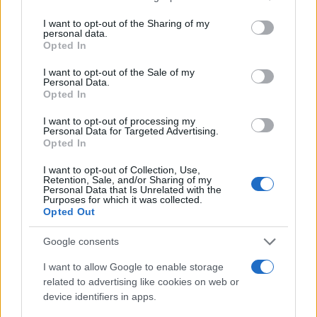
services and may gather and store information including but
περισσότερες λεπτομέρειες.
not limited to your visit or usage behaviour. You may click to
I want to opt-out of the Sharing of my
personal data.
grant or deny consent to Google and its third-party tags to
Opted In
use your data for below specified purposes in below Google
consent section.
I want to opt-out of the Sale of my
Personal Data.
Opted In
I want to opt-out of processing my
Personal Data for Targeted Advertising.
Opted In
I want to opt-out of Collection, Use,
Retention, Sale, and/or Sharing of my
Personal Data that Is Unrelated with the
Purposes for which it was collected.
Opted Out
Στη φετινή CES η LG ανακοίνωσε μια ακόμα
πρωτοποριακή συσκευή με την ονομασία Styler,
Google consents
σχεδιασμένη να φρεσκάρει τα ρούχα χωρίς τη χρήση
I want to allow Google to enable storage
νερού, την οποία τώρα σκοπεύει να αναβαθμίσει με
related to advertising like cookies on web or
νέα λειτουργία σιδερώματος. Tέλος, η εταιρεία έχει
device identifiers in apps.
σχέδια και για ένα νέο οικολογικό ψυγείο το οποίο θα