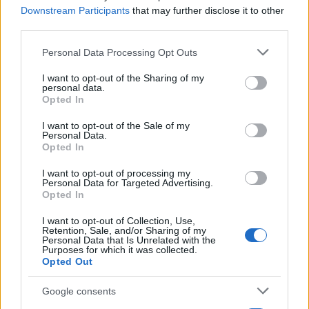
Δραστικό βεληνεκές:
Έως 500 μέτρα.
Downstream Participants
that may further disclose it to other
third parties.
Γωνία σκόπευσης:
Άνω των 90 μοιρών,
Please note that this website/app uses one or more Google
επιτρέποντας κατακόρυφη εμπλοκή στόχων που
Personal Data Processing Opt Outs
services and may gather and store information including but
πετούν ακριβώς από πάνω.
not limited to your visit or usage behaviour. You may click to
I want to opt-out of the Sharing of my
Πώς λειτουργεί η θερμική εξουδετέρωση των
personal data.
grant or deny consent to Google and its third-party tags to
Opted In
UAV;
use your data for below specified purposes in below Google
consent section.
Ο φορητός πομπός εκπέμπει μια συγκεντρωμένη
I want to opt-out of the Sale of my
Personal Data.
δέσμη φωτός ισχύος 2 kW, απαιτώντας συνεχή
Opted In
στόχευση για μερικά δευτερόλεπτα. Η μεταφερόμενη
I want to opt-out of processing my
θερμική ενέργεια καταστρέφει οπτικούς αισθητήρες,
Personal Data for Targeted Advertising.
Opted In
λιώνει εξωτερικές καλωδιώσεις ή προκαλεί κρίσιμη
υπερθέρμανση στη μπαταρία του
drone
, οδηγώντας το
I want to opt-out of Collection, Use,
Retention, Sale, and/or Sharing of my
σε άμεση πτώση.
Personal Data that Is Unrelated with the
Purposes for which it was collected.
Opted Out
Αντίθετα με τα κινητικά όπλα (όπως τα βλήματα ή οι
σφαίρες), τα οποία μεταφέρουν το σύνολο της
Google consents
ενέργειας τους τη στιγμή της πρόσκρουσης, τα