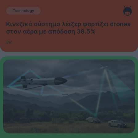
Technology
Κινεζικό σύστημα λέιζερ φορτίζει drones
στον αέρα με απόδοση 38.5%
#AI