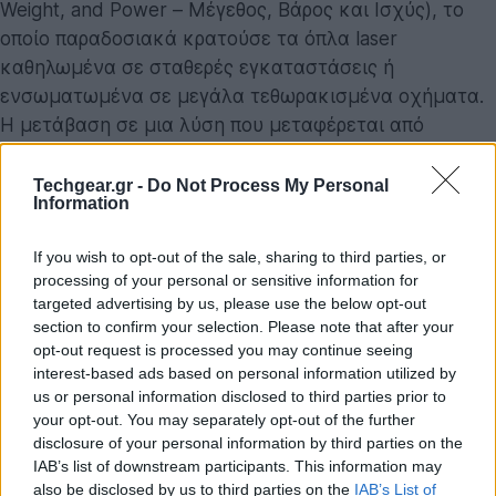
Weight, and Power – Μέγεθος, Βάρος και Ισχύς), το
οποίο παραδοσιακά κρατούσε τα όπλα laser
καθηλωμένα σε σταθερές εγκαταστάσεις ή
ενσωματωμένα σε μεγάλα τεθωρακισμένα οχήματα.
Η μετάβαση σε μια λύση που μεταφέρεται από
ανθρώπους αποτελεί ένα σημαντικό βήμα για την
αποκεντρωμένη άμυνα μικρών μονάδων πεζικού.
Techgear.gr -
Do Not Process My Personal
Information
Η σειρά κυκλοφορεί σε διάφορες παραλλαγές, με το
If you wish to opt-out of the sale, sharing to third parties, or
σταθερό μοντέλο Lijian-10G να φτάνει τα 1.200 μέτρα
processing of your personal or sensitive information for
εμβέλειας. Ωστόσο, το ενδιαφέρον επικεντρώνεται
targeted advertising by us, please use the below opt-out
στα δύο φορητά μοντέλα που παρουσιάστηκαν:
section to confirm your selection. Please note that after your
opt-out request is processed you may continue seeing
Lijian II:
Βάρος 30 κιλά (μεταφορά από δύο άτομα).
interest-based ads based on personal information utilized by
us or personal information disclosed to third parties prior to
Lijian III:
Βάρος 25 κιλά, διαχωρισμένο σε πομπό
your opt-out. You may separately opt-out of the further
(15 κιλά) και αερόψυκτο σύστημα ψύξης (10 κιλά).
disclosure of your personal information by third parties on the
IAB’s list of downstream participants. This information may
Ισχύς εκπομπής:
Περίπου 2 kW.
also be disclosed by us to third parties on the
IAB’s List of