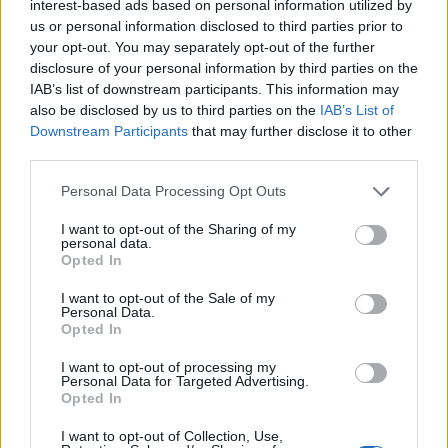
interest-based ads based on personal information utilized by
αλλάξετε μπαταρίες! Και αν αναρωτιέστε τι είδους
us or personal information disclosed to third parties prior to
μπαταρίες είναι αυτές, μάθετε ότι το ποντίκι παίρνει
your opt-out. You may separately opt-out of the further
τις απλές ΑΑ μπαταρίες που χρησιμοποιούμε όλοι.
disclosure of your personal information by third parties on the
IAB’s list of downstream participants. This information may
also be disclosed by us to third parties on the
IAB’s List of
Downstream Participants
that may further disclose it to other
third parties.
Please note that this website/app uses one or more Google
Personal Data Processing Opt Outs
services and may gather and store information including but
not limited to your visit or usage behaviour. You may click to
I want to opt-out of the Sharing of my
personal data.
grant or deny consent to Google and its third-party tags to
Opted In
use your data for below specified purposes in below Google
consent section.
I want to opt-out of the Sale of my
Personal Data.
Opted In
I want to opt-out of processing my
Personal Data for Targeted Advertising.
Πέραν της εντυπωσιακής διάρκειας των μπαταριών,
Opted In
το Logitech M525 διαθέτει ροδέλα από καουτσούκ
τεχνολογίας Tilt Wheel που επιτρέπει εκτός από
I want to opt-out of Collection, Use,