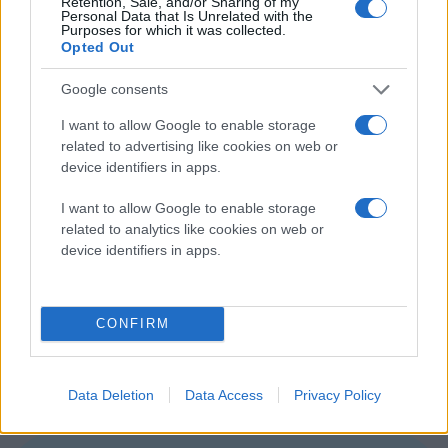
Retention, Sale, and/or Sharing of my
κατακόρυφη και οριζόντια κύλιση της σελίδας, ενώ
Personal Data that Is Unrelated with the
Purposes for which it was collected.
χάρη στην τεχνολογία Logitech Advanced Optical
Opted Out
προσφέρει απόλυτη ακρίβεια κινήσεων.
Google consents
Τέλος, η σύνδεση του ποντικιού με τον υπολογιστή
I want to allow Google to enable storage
γίνεται μέσω του μικροσκοπικού ασύρματου δέκτη
related to advertising like cookies on web or
Logitech Unifying, επιτρέποντας την άμεση σύνδεση
device identifiers in apps.
με 6 ακόμα συμβατά περιφερειακά, φυλάσσοντας τις
I want to allow Google to enable storage
θύρες USB για άλλες συσκευές. Ο δέκτης Unifying
related to analytics like cookies on web or
χρησιμοποιεί την εξελιγμένη ασύρματη τεχνολογία
device identifiers in apps.
της Logitech στα 2.4 GHz για σταθερή σύνδεση χωρίς
καθυστερήσεις και διακοπές, σε απόσταση έως και 10
μέτρα.
CONFIRM
Το Logitech M525 αναμένεται να κυκλοφορήσει μέσα
στον Οκτώβριο στην τιμή των €40.
Data Deletion
Data Access
Privacy Policy
[πηγή
logitech
]