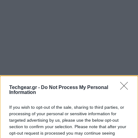
Techgear.gr -
Do Not Process My Personal
Information
If you wish to opt-out of the sale, sharing to third parties, or
Τη λύση στο πρόβλημα έρχεται να δώσει το νέο
processing of your personal or sensitive information for
ασύρματο ποντίκι της
Logitech
, το οποίο χάρη στην
targeted advertising by us, please use the below opt-out
έξυπνη διαχείριση της μπαταρίας, υπόσχεται ότι θα
section to confirm your selection. Please note that after your
opt-out request is processed you may continue seeing
χρειαστούν τρία ολόκληρα χρόνια για να του