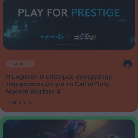
Logitech
Η Logitech G επίσημος συνεργάτης
περιφερειακών για το Call of Duty:
Modern Warfare 4
#Call of Duty