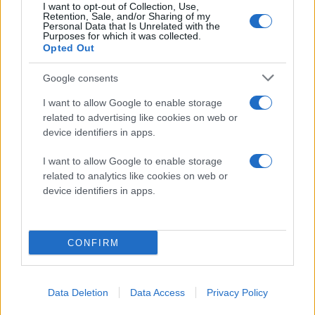
Ένας διαχειριστής κωδικών πρόσβασης καθιστά
I want to opt-out of Collection, Use,
Retention, Sale, and/or Sharing of my
αυτό το βήμα πολύ εύκολο, καθώς μπορεί να
Personal Data that Is Unrelated with the
Purposes for which it was collected.
δημιουργήσει και να αποθηκεύσει ισχυρούς,
Opted Out
μοναδικούς κωδικούς πρόσβασης για κάθε
λογαριασμό.
Google consents
Ενεργοποιήστε την επαλήθευση δύο
I want to allow Google to enable storage
παραγόντων (2FA)
όποτε είναι διαθέσιμη. Ακόμα
related to advertising like cookies on web or
device identifiers in apps.
και αν οι εισβολείς γνωρίζουν τον κωδικό
πρόσβασής, δεν θα μπορούν να συνδεθούν χωρίς
I want to allow Google to enable storage
τον δεύτερο παράγοντα.
related to analytics like cookies on web or
device identifiers in apps.
Μείνετε σε εγρήγορση
και χρησιμοποιήστε
υπηρεσίες όπως το haveibeenpwned.com για να
ελέγξετε αν το email ή τα διαπιστευτήριά σας
CONFIRM
έχουν εκτεθεί σε προηγούμενες διαρροές ή
παραβιάσεις. Αν έχει συμβεί κάτι τέτοιο, αλλάξτε
αμέσως τους κωδικούς πρόσβασής, ειδικά για
Data Deletion
Data Access
Privacy Policy
λογαριασμούς που αποθηκεύουν ευαίσθητα