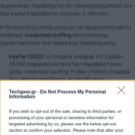
Αμερικανών παραδέχεται ότι επαναχρησιμοποιεί τον
ίδιο κωδικό πρόσβασης «συχνά» ή «πάντα».
Η έκταση στην οποία μπορούν να πραγματοποιηθούν
επιθέσεις
credential stuffing
αποτυπώνεται
χαρακτηριστικά στα παρακάτω παραδείγματα:
PayPal (2022)
: Η εταιρεία ανέφερε ότι σχεδόν
35.000 λογαριασμοί πελατών παραβιάστηκαν
μέσω
credential stuffing
. Η ίδια η fintech εταιρεία
δεν υπέστη παραβίαση· οι επιτιθέμενοι
αξιοποίησαν διαπιστευτήρια σύνδεσης από
Techgear.gr -
Do Not Process My Personal
παλαιότερες διαρροές δεδομένων, αποκτώντας
Information
πρόσβαση σε λογαριασμούς χρηστών που είχαν
χρησιμοποιήσει τους ίδιους κωδικούς πρόσβασης
If you wish to opt-out of the sale, sharing to third parties, or
σε πολλαπλές υπηρεσίες.
processing of your personal or sensitive information for
targeted advertising by us, please use the below opt-out
Snowflake (2024)
: Το κύμα επιθέσεων κατά
section to confirm your selection. Please note that after your
πελατών της Snowflake ανέδειξε μια διαφορετική