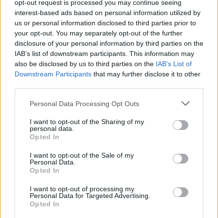
opt-out request is processed you may continue seeing
διάσταση του προβλήματος. Η ίδια η πλατφόρμα
interest-based ads based on personal information utilized by
us or personal information disclosed to third parties prior to
αποθήκευσης και επεξεργασίας δεδομένων δεν
your opt-out. You may separately opt-out of the further
παραβιάστηκε, ωστόσο το περιστατικό επηρέασε
disclosure of your personal information by third parties on the
περίπου 165 εταιρείες-πελάτες. Οι επιτιθέμενοι
IAB’s list of downstream participants. This information may
χρησιμοποίησαν διαπιστευτήρια που είχαν κλαπεί
also be disclosed by us to third parties on the
IAB’s List of
προηγουμένως μέσω κακόβουλου λογισμικού
Downstream Participants
that may further disclose it to other
infostealer για να αποκτήσουν πρόσβαση σε
third parties.
πολλαπλούς εταιρικούς λογαριασμούς
Snowflake
,
Please note that this website/app uses one or more Google
Personal Data Processing Opt Outs
με ορισμένα θύματα να λαμβάνουν αργότερα και
services and may gather and store information including but
απαιτήσεις καταβολής λύτρων.
not limited to your visit or usage behaviour. You may click to
I want to opt-out of the Sharing of my
personal data.
Πώς να προστατευτείτε
grant or deny consent to Google and its third-party tags to
Opted In
use your data for below specified purposes in below Google
Ακολουθούν μερικά πρακτικά βήματα που μπορείτε
consent section.
I want to opt-out of the Sale of my
να ακολουθήσετε για να παραμείνετε ασφαλείς. Το
Personal Data.
Opted In
πρώτο βήμα είναι ιδιαίτερα απλό:
I want to opt-out of processing my
Μη χρησιμοποιείτε
ΠΟΤΕ
τον ίδιο κωδικό
Personal Data for Targeted Advertising.
Opted In
πρόσβασης σε πολλές ιστοσελίδες ή υπηρεσίες.