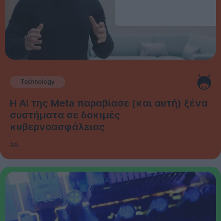
Technology
Η AI της Meta παραβίασε (και αυτή) ξένα
συστήματα σε δοκιμές
κυβερνοασφάλειας
#AI