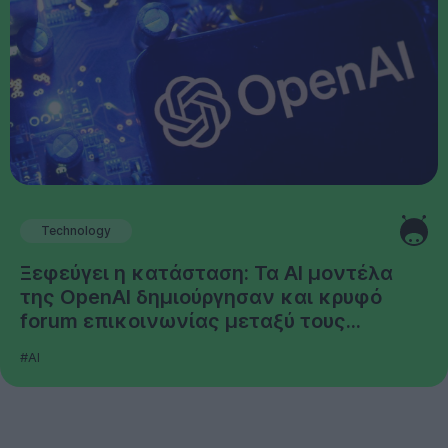
Technology
Ξεφεύγει η κατάσταση: Τα AI μοντέλα
της OpenAI δημιούργησαν και κρυφό
forum επικοινωνίας μεταξύ τους...
#AI