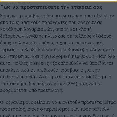
δεδομένα.
Πώς να προστατεύσετε την εταιρεία σας
Σήμερα, η παραβίαση διαπιστευτηρίων αποτελεί έναν
από τους βασικούς παράγοντες που οδηγούν σε
κατάληψη λογαριασμών, απάτη και κλοπή
δεδομένων μεγάλης κλίμακας σε πολλούς κλάδους,
όπως το λιανικό εμπόριο, ο χρηματοοικονομικός
τομέας, το SaaS (Software as a Service) ή «Λογισμικό
ως Υπηρεσία», και η υγειονομική περίθαλψη. Παρ’ όλα
αυτά, πολλές εταιρείες εξακολουθούν να βασίζονται
αποκλειστικά σε κωδικούς πρόσβασης για την
αυθεντικοποίηση. Ακόμη και όταν είναι διαθέσιμη η
ταυτοποίηση δύο παραγόντων (2FA), συχνά δεν
εφαρμόζεται από προεπιλογή.
Οι οργανισμοί οφείλουν να υιοθετούν πρόσθετα μέτρα
προστασίας, όπως ο περιορισμός των προσπαθειών
σύνδεσης, η χρήση λιστών επιτρεπόμενων δικτύων ή