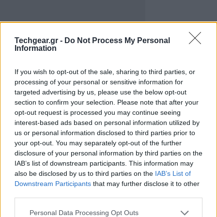
Techgear.gr -
Do Not Process My Personal
Information
If you wish to opt-out of the sale, sharing to third parties, or
processing of your personal or sensitive information for
targeted advertising by us, please use the below opt-out
section to confirm your selection. Please note that after your
opt-out request is processed you may continue seeing
interest-based ads based on personal information utilized by
Η καμπάνια έχει μότο "It's a great time to be a family"
us or personal information disclosed to third parties prior to
και αναμένεται ότι θα προβληθεί σε 35 χώρες.
your opt-out. You may separately opt-out of the further
Σύμφωνα με τον υπεύθυνο marketing της εταιρίας,
disclosure of your personal information by third parties on the
David Webster:
IAB’s list of downstream participants. This information may
also be disclosed by us to third parties on the
IAB’s List of
Downstream Participants
that may further disclose it to other
"Εάν (ο κόσμος) μάθει ότι είμαστε η
third parties.
εταιρία που πρόβαλλε αυτές τις ιδέες και
τώρα έχουμε στη διάθεση μας αυτά τα
Please note that this website/app uses one or more Google
Personal Data Processing Opt Outs