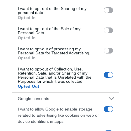
services and may gather and store information including but
PCs και τα τηλέφωνα, το πιθανότερο είναι
not limited to your visit or usage behaviour. You may click to
I want to opt-out of the Sharing of my
ότι θα σκεφτούν να αγοράσουν κάποιο
personal data.
grant or deny consent to Google and its third-party tags to
Opted In
από αυτά"
use your data for below specified purposes in below Google
Όπως θα δείτε και στα videos, η προσέγγιση είναι λίγο
consent section.
I want to opt-out of the Sale of my
Personal Data.
παλαιομοδίτικη, με την οικογένεια μαζεμένη στο
Opted In
σαλόνι, ένα Xbox 360 με αισθητήρα
Kinect
, ένα
I want to opt-out of processing my
laptop της Samsung με Windows 7 και χρήση του
Personal Data for Targeted Advertising.
Microsoft Office, ένα
Windows Phone
smartphone να
Opted In
αποθανατίζει τη στιγμή...
I want to opt-out of Collection, Use,
Retention, Sale, and/or Sharing of my
Personal Data that Is Unrelated with the
Purposes for which it was collected.
Opted Out
Google consents
I want to allow Google to enable storage
related to advertising like cookies on web or
device identifiers in apps.