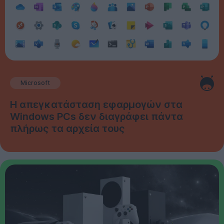
Microsoft
Η απεγκατάσταση εφαρμογών στα
Windows PCs δεν διαγράφει πάντα
πλήρως τα αρχεία τους