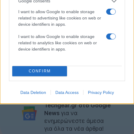
Google consents
εμφανίζονται στους τοίχους του δωματίου του
I want to allow Google to enable storage
παίκτη και αυτός θα πρέπει να πραγματοποιεί φυσικές
related to advertising like cookies on web or
κινήσεις για να τους σημαδεύσει και να τους
device identifiers in apps.
σκοτώσει.
I want to allow Google to enable storage
Σε περίπτωση που η Microsoft καταφέρει να το
related to analytics like cookies on web or
υλοποιήσει, θα μπορούμε να μιλάμε για μια εντελώς
device identifiers in apps.
διαφορετική, σαφώς απολαυστικότερη εμπειρία
gaming.
CONFIRM
[via
Tweaktown
]
Data Deletion
Data Access
Privacy Policy
Ακολουθήστε το
Techgear.gr στο Google
News
για να
ενημερώνεστε άμεσα
για όλα τα νέα άρθρα!