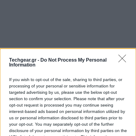
Techgear.gr -
Do Not Process My Personal
Information
If you wish to opt-out of the sale, sharing to third parties, or
processing of your personal or sensitive information for
targeted advertising by us, please use the below opt-out
Μία νέα εξαιρετικά ενδιαφέρουσα πατέντα
section to confirm your selection. Please note that after your
κατοχύρωσε μόλις η
Microsoft
για το επόμενης
opt-out request is processed you may continue seeing
γενιάς
Xbox
που υπόσχεται να επεκτείνει την
interest-based ads based on personal information utilized by
εμπειρία του παιχνιδιού έξω από τα όρια της
us or personal information disclosed to third parties prior to
your opt-out. You may separately opt-out of the further
τηλεόρασης του χρήστη και συγκεκριμένα σε όλο το
disclosure of your personal information by third parties on the
δωμάτιο του!