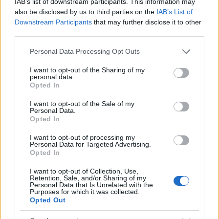
IAB’s list of downstream participants. This information may
also be disclosed by us to third parties on the
IAB’s List of
Downstream Participants
that may further disclose it to other
third parties.
Please note that this website/app uses one or more Google
Personal Data Processing Opt Outs
services and may gather and store information including but
not limited to your visit or usage behaviour. You may click to
I want to opt-out of the Sharing of my
personal data.
grant or deny consent to Google and its third-party tags to
Opted In
use your data for below specified purposes in below Google
consent section.
I want to opt-out of the Sale of my
Personal Data.
Opted In
I want to opt-out of processing my
Personal Data for Targeted Advertising.
Κάτι τέτοιο θα μπορεί να πραγματοποιηθεί είτε με την
Opted In
προβολή μιας εικόνας από τον αισθητήρα Kinect ή
I want to opt-out of Collection, Use,
μέσω ειδικού εξοπλισμού που θα φορά ο χρήστης και
Retention, Sale, and/or Sharing of my
Personal Data that Is Unrelated with the
θα επιτρέπει στα Xbox και Kinect να αποστέλουν
Purposes for which it was collected.
Opted Out
πληροφορίες στο headset του όπου και θα
προβάλλονται. Για παράδειγμα, οι αντίπαλοι θα