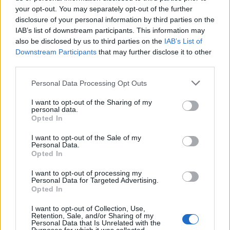
your opt-out. You may separately opt-out of the further
disclosure of your personal information by third parties on the
IAB’s list of downstream participants. This information may
also be disclosed by us to third parties on the
IAB’s List of
Downstream Participants
that may further disclose it to other
third parties.
Please note that this website/app uses one or more Google
Personal Data Processing Opt Outs
services and may gather and store information including but
not limited to your visit or usage behaviour. You may click to
I want to opt-out of the Sharing of my
personal data.
grant or deny consent to Google and its third-party tags to
Opted In
use your data for below specified purposes in below Google
consent section.
I want to opt-out of the Sale of my
Personal Data.
Opted In
I want to opt-out of processing my
Personal Data for Targeted Advertising.
Opted In
I want to opt-out of Collection, Use,
Retention, Sale, and/or Sharing of my
Personal Data that Is Unrelated with the