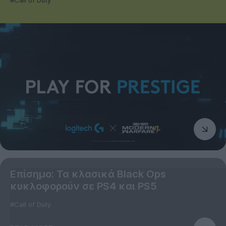
#Call of Duty
Επίσημο: Τα κλασικά Black Ops
κυκλοφορούν σε PS4 και PS5
#Call of Duty