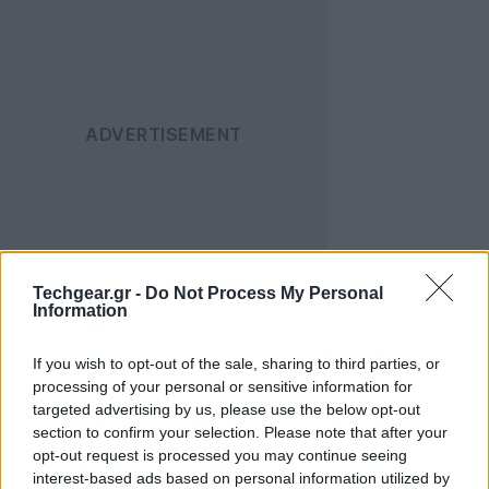
Αν σου είναι δύσκολο να κατανοήσεις τις δυσκολίες
Techgear.gr -
Do Not Process My Personal
Information
της τρίτης ηλικίας, έρχεται η νέα στολή που θα σε
κάνει να νιώσεις για τα καλά πώς είναι να είσαι
If you wish to opt-out of the sale, sharing to third parties, or
ηλικωμένος!
processing of your personal or sensitive information for
targeted advertising by us, please use the below opt-out
Η δημιουργία ανήκει στο MIT Agelab και έχει σα
section to confirm your selection. Please note that after your
στόχο να προσομοιώσει την ηλικία των 70 ετών, έτσι
opt-out request is processed you may continue seeing
ώστε μηχανικοί, αρχιτέκτονες και σχεδιαστές να
interest-based ads based on personal information utilized by