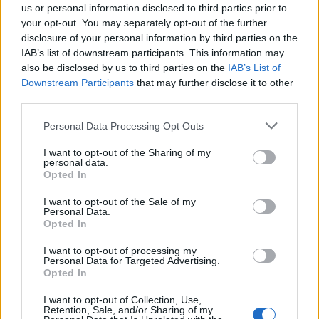
us or personal information disclosed to third parties prior to
δουν τη ζωή από άλλη οπτική γωνία και να
your opt-out. You may separately opt-out of the further
προσαρμόσουν τη δουλειά τους στις ανάγκες των
disclosure of your personal information by third parties on the
ηλικιωμένων. Εξάλλου, δεν υπάρχει καλύτερος
IAB’s list of downstream participants. This information may
τρόπος για να αντιληφθείς τα προβλήματα του άλλου,
also be disclosed by us to third parties on the
IAB’s List of
Downstream Participants
that may further disclose it to other
από το να έρθεις στη θέση του έστω και με αυτόν τον
third parties.
τρόπο.
Please note that this website/app uses one or more Google
Personal Data Processing Opt Outs
services and may gather and store information including but
not limited to your visit or usage behaviour. You may click to
I want to opt-out of the Sharing of my
personal data.
grant or deny consent to Google and its third-party tags to
Opted In
use your data for below specified purposes in below Google
consent section.
I want to opt-out of the Sale of my
Personal Data.
Opted In
I want to opt-out of processing my
Personal Data for Targeted Advertising.
Opted In
I want to opt-out of Collection, Use,
Retention, Sale, and/or Sharing of my