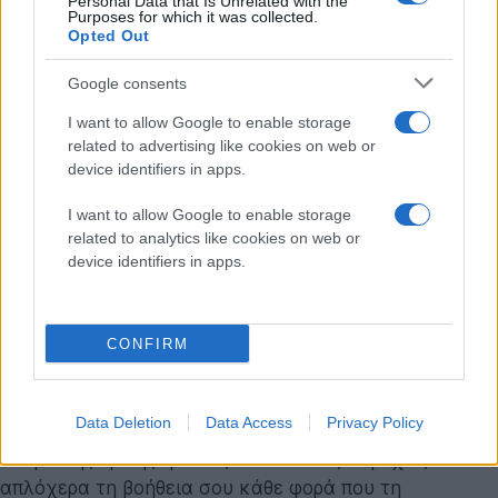
Personal Data that Is Unrelated with the
Purposes for which it was collected.
Opted Out
Google consents
I want to allow Google to enable storage
related to advertising like cookies on web or
device identifiers in apps.
I want to allow Google to enable storage
Η νέα στολή ονομάζεται AGNES (Age Gain Now
related to analytics like cookies on web or
Empathy System) και φορώντας την αρχίζεις να μη
device identifiers in apps.
βλέπεις καλά, ο λαιμός σου γίνεται δύσκαμπτος, ο
δρασκελισμός σου μειώνεται και γενικότερα δεν
CONFIRM
έχεις τις αντοχές που είχες.
Με άλλα λόγια, λίγα λεπτά με τη στολή είναι αρκετά
Data Deletion
Data Access
Privacy Policy
για να σε πείσουν να δίνεις πάντοτε τη θέση σου στα
άτομα της τρίτης ηλικίας και να τους παρέχεις
απλόχερα τη βοήθεια σου κάθε φορά που τη