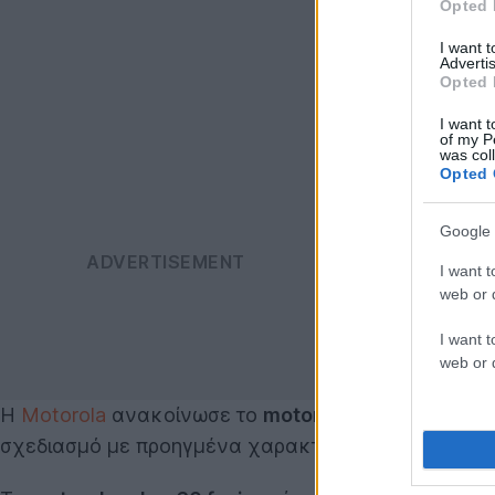
Opted 
I want 
Advertis
Opted 
I want t
of my P
was col
Opted 
Google 
I want t
web or d
I want t
web or d
Η
Motorola
ανακοίνωσε το
motorola edge 60 fusio
σχεδιασμό με προηγμένα χαρακτηριστικά.