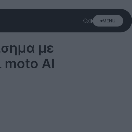
MENU
ίσημα με
 moto AI