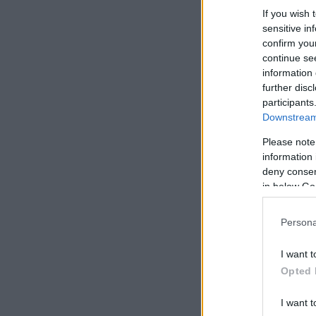
If you wish 
sensitive in
confirm you
continue se
information 
further disc
participants
Downstream 
Please note
information 
deny consent
in below Go
Persona
I want t
Opted 
I want t