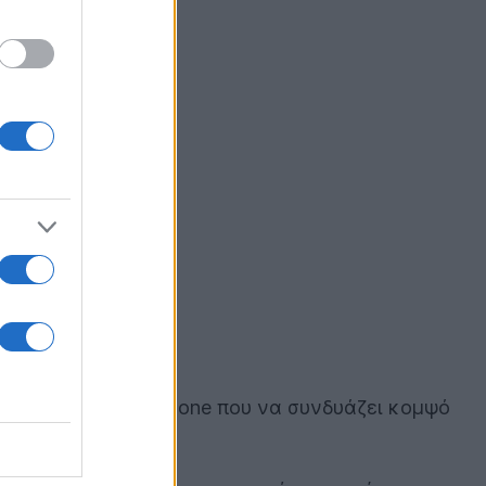
να premium smartphone που να συνδυάζει κομψό