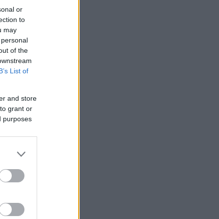
sonal or
ection to
ou may
 personal
out of the
 downstream
B’s List of
er and store
to grant or
ed purposes