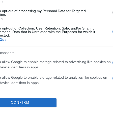
In
to opt-out of processing my Personal Data for Targeted
ing.
In
o opt-out of Collection, Use, Retention, Sale, and/or Sharing
ersonal Data that Is Unrelated with the Purposes for which it
lected.
Out
consents
o allow Google to enable storage related to advertising like cookies on
evice identifiers in apps.
o allow Google to enable storage related to analytics like cookies on
evice identifiers in apps.
n,
μια συσκευή σχεδιασμένη για όσους αναζητούν έ
CONFIRM