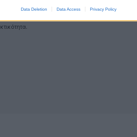
να προσφέρει ισχυρές εμπειρίες τεχνητής νοημοσύνη
 πιο διαισθητικές. Η premium αυτή συσκευή διαθέτε
Data Deletion
Data Access
Privacy Policy
μερας που λειτουργεί με moto ai για να προσφέρει
κτικότητα.