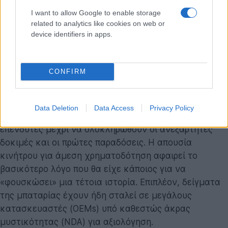
Στον χώρο της τεχνολογίας, οι βαρύγδουπες
ανακοινώσεις συχνά καταλήγουν στο κενό. Γιατί
I want to allow Google to enable storage
related to analytics like cookies on web or
αυτή η περίπτωση διαφέρει; Ο
Marko Lehtimäki
δεν
device identifiers in apps.
είναι τυχαίος περαστικός. Είναι ένας καταξιωμένος
επιχειρηματίας που έχει πουλήσει τεχνολογία στη
SAP και ηγείται μιας εταιρείας με υπαρκτά προϊόντα
CONFIRM
στην αγορά.
Το σημαντικότερο; Η
Donut Lab
δεν ζητάει χρήματα.
Data Deletion
Data Access
Privacy Policy
Ο
Lehtimäki
ξεκαθάρισε πως αρνείται να συζητήσει με
επενδυτές μέχρι να ολοκληρωθούν οι ανεξάρτητες
δοκιμές και οι πρώτες παραδόσεις. Η απουσία
κινήτρου για άμεση χρηματοδότηση αφαιρεί το
βασικότερο λόγο που θα είχε κάποιος για να
«φουσκώσει» μια τέτοια ιστορία. Επιπλέον, δείγματα
της μπαταρίας έχουν ήδη σταλεί σε μεγάλους
κατασκευαστές (OEMs) υπό καθεστώς άκρας
μυστικότητας (NDA) για αξιολόγηση.