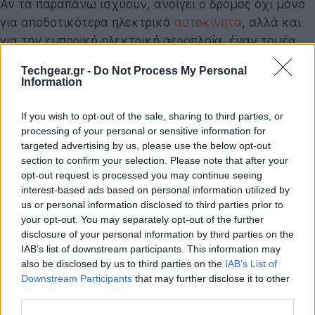
Αν τα παραπάνω ισχύουν, ανοίγει ο δρόμος όχι μόνο
για αποδοτικότερα ηλεκτρικά
αυτοκίνητα
, αλλά και
για την εμπορική ηλεκτρική αεροπλοΐα, έναν τομέα
που μέχρι σήμερα ασφυκτιούσε λόγω του βάρους των
Techgear.gr -
Do Not Process My Personal
μπαταριών.
Information
Το μυστήριο της Χημείας και η «Φινλανδική πηγή»
If you wish to opt-out of the sale, sharing to third parties, or
Η εταιρεία κρατά τα χαρτιά της κλειστά όσον αφορά
processing of your personal or sensitive information for
targeted advertising by us, please use the below opt-out
τη χημική σύσταση, αποκαλύπτοντας μόνο ότι δεν
section to confirm your selection. Please note that after your
χρησιμοποιεί λίθιο ή άλλα σπάνια μέταλλα. Ωστόσο,
opt-out request is processed you may continue seeing
μια προσεκτική ματιά στο παρασκήνιο αποκαλύπτει
interest-based ads based on personal information utilized by
ενδιαφέρουσες συνδέσεις. Η έρευνα οδηγεί στη
us or personal information disclosed to third parties prior to
your opt-out. You may separately opt-out of the further
φινλανδική startup νανοτεχνολογίας
Nordic Nano
και
disclosure of your personal information by third parties on the
την επιστήμονα
Dr. Bela Bhuskute
, στην οποία η
IAB’s list of downstream participants. This information may
Donut Lab
επένδυσε πρόσφατα.
also be disclosed by us to third parties on the
IAB’s List of
Downstream Participants
that may further disclose it to other
Η τεχνολογία της
Nordic Nano
βασίζεται σε
άμορφο
third parties.
διοξείδιο του τιτανίου
. Σε αντίθεση με τις