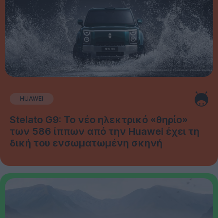
HUAWEI
Stelato G9: Το νέο ηλεκτρικό «θηρίο»
των 586 ίππων από την Huawei έχει τη
δική του ενσωματωμένη σκηνή