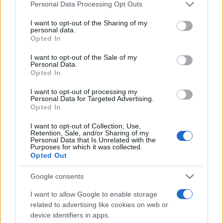
Please note that this website/app uses one or more Google
Personal Data Processing Opt Outs
παραδοσιακές κρυσταλλικές δομές που ραγίζουν με
services and may gather and store information including but
την πάροδο του χρόνου, το «άμορφο» υλικό λειτουργεί
not limited to your visit or usage behaviour. You may click to
I want to opt-out of the Sharing of my
personal data.
σαν σφουγγάρι, επιτρέποντας στην μπαταρία να
grant or deny consent to Google and its third-party tags to
Opted In
use your data for below specified purposes in below Google
«αναπνέει» κατά τη φόρτιση χωρίς να
consent section.
I want to opt-out of the Sale of my
καταστρέφεται. Επιπλέον, η αποθήκευση ενέργειας
Personal Data.
γίνεται μέσω ψευδοχωρητικότητας, επιτρέποντας
Opted In
στα ιόντα να προσκολλώνται στην επιφάνεια
I want to opt-out of processing my
ακαριαία, γεγονός που εξηγεί την ταχύτατη φόρτιση.
Personal Data for Targeted Advertising.
Opted In
Το πιο εντυπωσιακό στοιχείο; Η μέθοδος κατασκευής
I want to opt-out of Collection, Use,
Retention, Sale, and/or Sharing of my
θυμίζει εκτύπωση. Η
Nordic Nano
χρησιμοποιεί μια
Personal Data that Is Unrelated with the
τεχνική «εκτύπωσης νανο-ρευστών», κάτι που θα
Purposes for which it was collected.
Opted Out
μπορούσε να δικαιολογήσει την ταχύτητα με την
οποία η Donut Lab δηλώνει έτοιμη για μαζική
Google consents
παραγωγή.
I want to allow Google to enable storage
related to advertising like cookies on web or
Γιατί δεν πρόκειται (μάλλον...) για απάτη
device identifiers in apps.