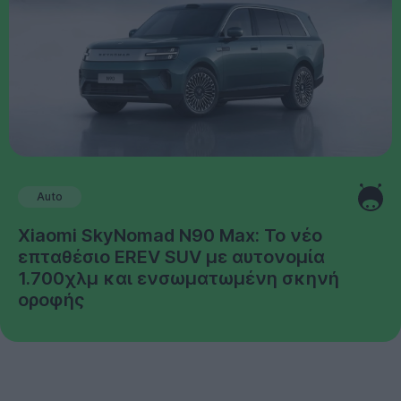
Auto
Xiaomi SkyNomad N90 Max: Το νέο
επταθέσιο EREV SUV με αυτονομία
1.700χλμ και ενσωματωμένη σκηνή
οροφής