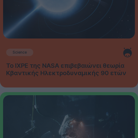
Science
Το IXPE της NASA επιβεβαιώνει θεωρία
Κβαντικής Ηλεκτροδυναμικής 90 ετών