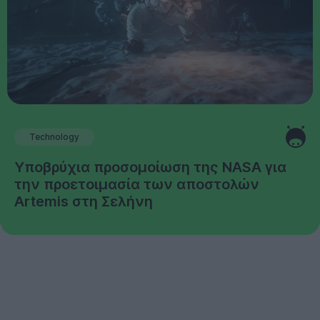
Technology
Υποβρύχια προσομοίωση της NASA για
την προετοιμασία των αποστολών
Artemis στη Σελήνη