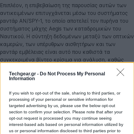
Επιπλέον, η επιβεβαίωση της παρουσίας αυτών των
αντικειμένων επιτυγχάνεται μέσω του συστήματος
ραντάρ AN/SPY-1, το οποίο αποτελεί τον πυρήνα του
συστήματος μάχης Aegis των καταδρομικών του
Ναυτικού. Η σύντηξη δεδομένων μεταξύ των οπτικών
καμερών, των υπέρυθρων αισθητήρων και των
ραντάρ εμβέλειας είναι αυτό που καθιστά τα
συγκεκριμένα βίντεο κρίσιμα για ανάλυση, καθώς
εξαλείφει την πιθανότητα απλής οπτικής
Techgear.gr -
Do Not Process My Personal
ψευδαίσθησης ή σφάλματος ενός μεμονωμένου
Information
αισθητήρα.
If you wish to opt-out of the sale, sharing to third parties, or
Τι δείχνουν τα νέα βίντεο και οι περιορισμοί
processing of your personal or sensitive information for
τους
targeted advertising by us, please use the below opt-out
section to confirm your selection. Please note that after your
Παρά τη λειτουργία του ιστοτόπου, η αρχική
opt-out request is processed you may continue seeing
συγκομιδή αρχείων ενδέχεται να μην ικανοποιήσει
interest-based ads based on personal information utilized by
όσους αναζητούν αδιάσειστες, υψηλής ανάλυσης
us or personal information disclosed to third parties prior to