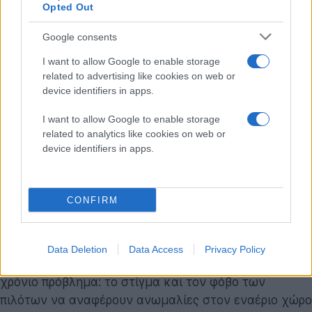
Opted Out
κινούμενο αντικείμενο (όπως ένα μετεωρολογικό
μπαλόνι) δημιουργεί την ψευδαίσθηση ακραίας
Google consents
επιτάχυνσης.
I want to allow Google to enable storage
related to advertising like cookies on web or
Ο νέος μηχανισμός αναφοράς περιστατικών
device identifiers in apps.
Μια από τις σημαντικότερες προσθήκες στον
I want to allow Google to enable storage
ιστότοπο είναι η ανάπτυξη μιας ασφαλούς φόρμας
related to analytics like cookies on web or
υποβολής αναφορών. Το σύστημα αυτό, στην πρώτη
device identifiers in apps.
του φάση, είναι προσβάσιμο αποκλειστικά από
τωρινούς ή πρώην υπαλλήλους της αμερικανικής
κυβέρνησης, μέλη των ενόπλων δυνάμεων και
CONFIRM
εργολάβους (contractors) που διαθέτουν την
απαραίτητη εξουσιοδότηση ασφαλείας.
Data Deletion
Data Access
Privacy Policy
Ο μηχανισμός δημιουργήθηκε για να επιλύσει ένα
χρόνιο πρόβλημα: το στίγμα και τον φόβο των
πιλότων να αναφέρουν ανωμαλίες στον εναέριο χώρο