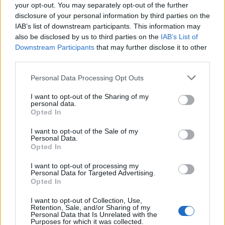
αποδείξεις. Μεγάλο μέρος του υλικού παραμένει θολό
your opt-out. You may separately opt-out of the further
disclosure of your personal information by third parties on the
και στερείται κρίσιμης τηλεμετρίας στην οθόνη λόγω
IAB’s list of downstream participants. This information may
της ανάγκης απόκρυψης των πραγματικών
also be disclosed by us to third parties on the
IAB’s List of
δυνατοτήτων των αμερικανικών συστημάτων
Downstream Participants
that may further disclose it to other
παρακολούθησης.
third parties.
Please note that this website/app uses one or more Google
Personal Data Processing Opt Outs
Για παράδειγμα, στα πρόσφατα αποχαρακτηρισμένα
services and may gather and store information including but
κλιπ, παρατηρούνται σφαιρικά ή κυλινδρικά
not limited to your visit or usage behaviour. You may click to
I want to opt-out of the Sharing of my
personal data.
αντικείμενα που κινούνται με ταχύτητες που,
grant or deny consent to Google and its third-party tags to
Opted In
επιφανειακά, φαίνεται να αψηφούν την
use your data for below specified purposes in below Google
consent section.
αεροδυναμική. Ωστόσο, οι αναλυτές του AARO
I want to opt-out of the Sale of my
Personal Data.
υπογραμμίζουν ότι η έλλειψη παραθλάσεων
Opted In
θερμότητας ή επιφανειών ελέγχου πτήσης (φτερά,
I want to opt-out of processing my
πτερύγια) δεν συνεπάγεται απαραίτητα εξωγήινη
Personal Data for Targeted Advertising.
Opted In
προέλευση. Πολλές από αυτές τις καταγραφές
εξετάζονται υπό το πρίσμα του "parallax effect"
I want to opt-out of Collection, Use,
Retention, Sale, and/or Sharing of my
(οπτική μετατόπιση), όπου η σχετική ταχύτητα του
Personal Data that Is Unrelated with the
Purposes for which it was collected.
μαχητικού αεροσκάφους σε σχέση με ένα αργά