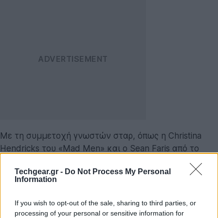
Με τη συμμετοχή γνωστών σταρ, όπως η Christina
Hendricks του «Mad Men» και ο Sean Faris από το
«Never Back Down», καθώς και τα μοντέλα Irina
Techgear.gr -
Do Not Process My Personal
Shayk και Chrissy Teigen του Sports Illustrated
Information
Swimsuit 2011, το νέο Need for Speed μεταφέρει τον
παίκτη σε έναν συγκλονιστικό αγώνα, γνωστού ως
If you wish to opt-out of the sale, sharing to third parties, or
"The Run".
processing of your personal or sensitive information for