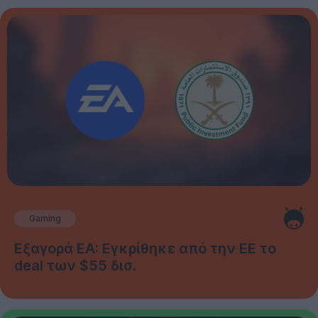
Gaming
Εξαγορά EA: Εγκρίθηκε από την ΕΕ το
deal των $55 δισ.