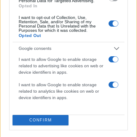
Personal Data for Targeted Advertising.
περάσει τη γραμμή του τερματισμού στη Νέα Υόρκη.
Opted In
Το Need for Speed: The Run προσφέρει μια εθιστική
I want to opt-out of Collection, Use,
πρόκληση και έντονα ανταγωνιστικό multiplayer. Στον
Retention, Sale, and/or Sharing of my
Personal Data that Is Unrelated with the
τελευταίο αυτό τίτλο επιστρέφει ξανά το Autolog, που
Purposes for which it was collected.
Opted Out
επιτρέπει την παροχή feedback της απόδοσης του
παίκτη λεπτό προς λεπτό, εξασφαλίζοντας ότι ο
Google consents
παίκτης παραμένει ανταγωνιστικός απέναντι στους
I want to allow Google to enable storage
φίλους, τους εχθρούς και τους online ανταγωνιστές
related to advertising like cookies on web or
τους.
device identifiers in apps.
Ο μηχανισμός Frostbite 2 καθιστά εφικτό το
I want to allow Google to enable storage
expansive vistas και το απίστευτα ρεαλιστικό
related to analytics like cookies on web or
device identifiers in apps.
περιβάλλον. Ο μηχανισμός DICE game, που συνέβαλλε
και στη ρεαλιστική απόδοση των πεδίων μάχης στο
Battlefield 3
, προσφέρει τη δυνατότητα για την
CONFIRM
αποτύπωση συναρπαστικών σκηνών αγώνων, όπως
οι ολισθηρές πλαγίες του Independence Pass, με τα