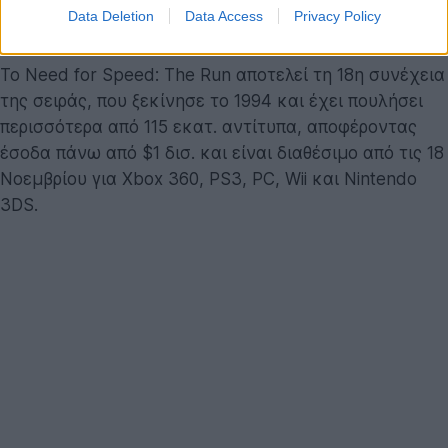
πιο εντυπωσιακά οχήματα, όπως η νέα Porsche
Data Deletion
Data Access
Privacy Policy
Carrera S και η Lamborghini Aventador.
Το Need for Speed: The Run αποτελεί τη 18η συνέχεια
της σειράς, που ξεκίνησε το 1994 και έχει πουλήσει
περισσότερα από 115 εκατ. αντίτυπα, αποφέροντας
έσοδα πάνω από $1 δισ. και είναι διαθέσιμο από τις 18
Νοεμβρίου για Xbox 360, PS3, PC, Wii και Nintendo
3DS.