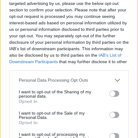
targeted advertising by us, please use the below opt-out
Με ένα ποσό $25 εκατ. να διακυβεύεται, ο παίκτης
section to confirm your selection. Please note that after your
opt-out request is processed you may continue seeing
βρίσκεται πίσω από το τιμόνι ως Jack Rourke και
interest-based ads based on personal information utilized by
οδηγεί για απίστευτα χιλιόμετρα από το San Francisco
us or personal information disclosed to third parties prior to
ως τη Νέα Υόρκη αντιμετωπίζοντας 200 ακόμα
your opt-out. You may separately opt-out of the further
οδηγούς, ενώ προσπαθεί να αποφύγει τους
disclosure of your personal information by third parties on the
IAB’s list of downstream participants. This information may
αστυνομικούς και τη μαφία, που τον καταδιώκουν.
also be disclosed by us to third parties on the
IAB’s List of
Downstream Participants
that may further disclose it to other
Ο Jason DeLong, Executive Producer του Need for
third parties.
Speed: The Run δήλωσε:
Please note that this website/app uses one or more Google
Personal Data Processing Opt Outs
services and may gather and store information including but
"Αυτό είναι το εκτενέστερο, ταχύτερο και
not limited to your visit or usage behaviour. You may click to
I want to opt-out of the Sharing of my
πιο επικίνδυνο Need for Speed που έχει
personal data.
grant or deny consent to Google and its third-party tags to
Opted In
γίνει. Το παιχνίδι διατηρεί τη συναρπαστική
use your data for below specified purposes in below Google
δράση που χαρακτηρίζει τη σειρά, ενώ
consent section.
I want to opt-out of the Sale of my
Personal Data.
ξεχωρίζει για το απίστευτο θέαμα που
Opted In
προσφέρουν οι συμμετέχοντες σταρ"
Και η δράση φυσικά δεν σταματά μόλις ο παίκτης
I want to opt-out of processing my