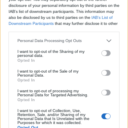
disclosure of your personal information by third parties on the
IAB’s list of downstream participants. This information may
also be disclosed by us to third parties on the
IAB’s List of
Downstream Participants
that may further disclose it to other
third parties.
Please note that this website/app uses one or more Google
Personal Data Processing Opt Outs
services and may gather and store information including but
not limited to your visit or usage behaviour. You may click to
I want to opt-out of the Sharing of my
personal data.
grant or deny consent to Google and its third-party tags to
Opted In
use your data for below specified purposes in below Google
consent section.
I want to opt-out of the Sale of my
Personal Data.
Opted In
Για όσους δε θυμούνται, η εφαρμογή City Lens
προσφέρει στον χρήστη εμπειρία Augmented Reality με
I want to opt-out of processing my
Personal Data for Targeted Advertising.
την εμφάνιση πληροφοροριών για τις τοποθεσίες, τους
Opted In
δρόμους, τα αξιοθέατα κλπ. μέσα από την κάμερα της
I want to opt-out of Collection, Use,
συσκευής.
Retention, Sale, and/or Sharing of my
Personal Data that Is Unrelated with the
Purposes for which it was collected.
Opted Out