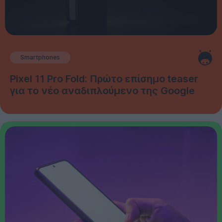
Smartphones
Pixel 11 Pro Fold: Πρώτο επίσημο teaser
για το νέο αναδιπλούμενο της Google