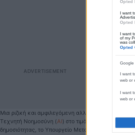
Opted 
I want 
Advertis
Opted 
I want t
of my P
was col
Opted 
Google 
I want t
web or d
I want t
web or d
Μια ριζική και αμφιλεγόμενη αλλαγή στον τρόπο πο
Τεχνητή Νοημοσύνη (
AI
) στο τιμόνι της νομοπαρα
δημοσιότητας, το Υπουργείο Μεταφορών των ΗΠΑ (D