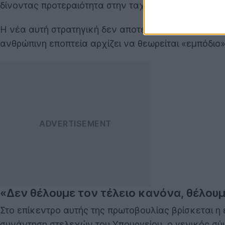
δίνοντας προτεραιότητα στην ταχύτητα έναντι της α
Η νέα αυτή στρατηγική δεν αποτελεί απλώς μια τεχ
ανθρώπινη εποπτεία αρχίζει να θεωρείται «εμπόδιο
«Δεν θέλουμε τον τέλειο κανόνα, θέλου
Στο επίκεντρο αυτής της πρωτοβουλίας βρίσκεται η
συνάντηση στελεχών του Υπουργείου, ο γενικός σύ