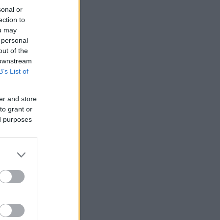
sonal or
ection to
ou may
 personal
out of the
 downstream
B’s List of
er and store
to grant or
ed purposes