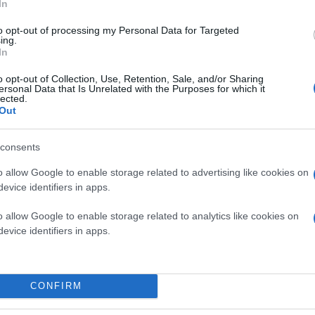
In
to opt-out of processing my Personal Data for Targeted
ing.
In
o opt-out of Collection, Use, Retention, Sale, and/or Sharing
ersonal Data that Is Unrelated with the Purposes for which it
lected.
Out
consents
o allow Google to enable storage related to advertising like cookies on
evice identifiers in apps.
o allow Google to enable storage related to analytics like cookies on
evice identifiers in apps.
υ συντάσσονται οι ομοσπονδιακοί κανονισμοί προωθ
σκευαστικής διαδικασίας. Σύμφωνα με αποκαλυπτικά
CONFIRM
OT) σχεδιάζει να χρησιμοποιήσει το Google Gemini