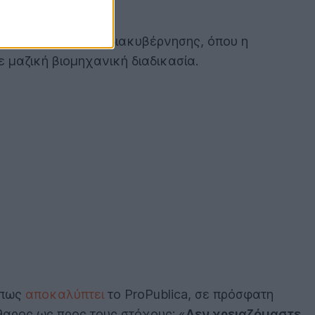
τη φιλοσοφία της διακυβέρνησης, όπου η
 μαζική βιομηχανική διαδικασία.
Όπως
αποκαλύπτει
το ProPublica, σε πρόσφατη
θαρος ως προς τους στόχους: «
Δεν χρειαζόμαστε