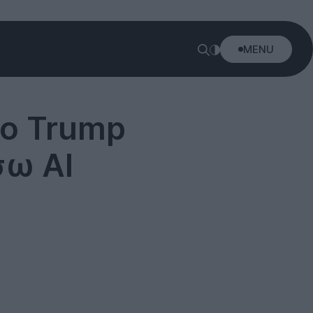
MENU
ιο Trump
σω AI