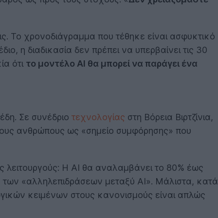
ις. Το χρονοδιάγραμμα που τέθηκε είναι ασφυκτικό
ιο, η διαδικασία δεν πρέπει να υπερβαίνει τις 30
ία ότι
το μοντέλο AI θα μπορεί να παράγει ένα
έδη. Σε συνέδριο
τεχνολογίας
στη Βόρεια Βιρτζίνια,
τους ανθρώπους ως «σημείο συμφόρησης» που
ς λειτουργούς: Η AI θα αναλαμβάνει το 80% έως
ή των «αλληλεπιδράσεων μεταξύ AI». Μάλιστα, κατά
γωγικών κειμένων στους κανονισμούς είναι απλώς