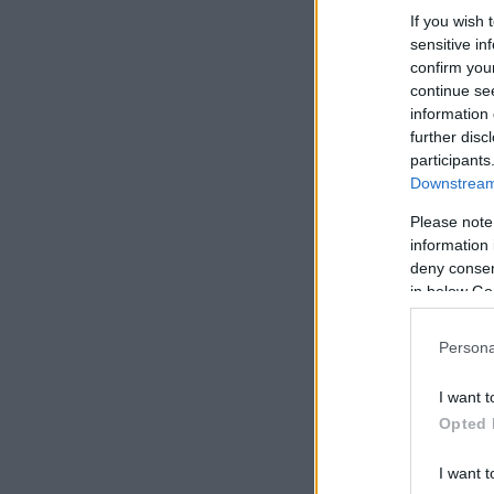
If you wish 
sensitive in
confirm you
continue se
information 
further disc
participants
Downstream 
Please note
information 
deny consent
in below Go
Persona
I want t
Opted 
I want t