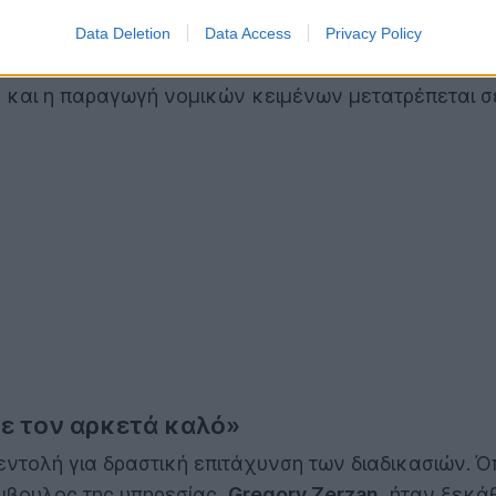
κρίβειας.
Data Deletion
Data Access
Privacy Policy
νολογική αναβάθμιση, αλλά μια θεμελιώδη στροφή σ
» και η παραγωγή νομικών κειμένων μετατρέπεται σε
με τον αρκετά καλό»
 εντολή για δραστική επιτάχυνση των διαδικασιών. 
μβουλος της υπηρεσίας,
Gregory Zerzan
, ήταν ξεκά