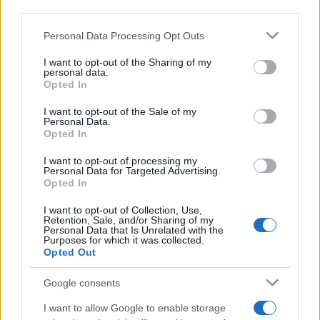
third parties.
Please note that this website/app uses one or more Google
Personal Data Processing Opt Outs
services and may gather and store information including but
not limited to your visit or usage behaviour. You may click to
I want to opt-out of the Sharing of my
personal data.
grant or deny consent to Google and its third-party tags to
Opted In
use your data for below specified purposes in below Google
consent section.
I want to opt-out of the Sale of my
Personal Data.
Opted In
I want to opt-out of processing my
Personal Data for Targeted Advertising.
Opted In
Ακόμη, με χρήση του εξαρτήματος
Food Separator
,
I want to opt-out of Collection, Use,
είναι δυνατό το τηγάνισμα διαφορετικών υλικών
Retention, Sale, and/or Sharing of my
Personal Data that Is Unrelated with the
ταυτότχρονα, χωρίς να αναμιγνύονται οι γεύσεις,
Purposes for which it was collected.
Opted Out
ενώ το φίλτρο αέρα κρατά τα αρώματα στο
εσωτερικό της πρωτότυπης αυτής φριτέζας. Η
Google consents
θερμοκρασία μπορείνα ρυθμιστεί
μέχρι 200 βαθμούς
.
I want to allow Google to enable storage