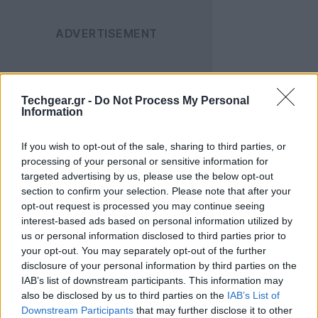
Techgear.gr -
Do Not Process My Personal
Information
Η
Philips
παρουσίασε στην
IFA 2010
τη φριτέζα
If you wish to opt-out of the sale, sharing to third parties, or
Airfryer
, η οποία χρησιμοποιεί την πατενταρισμένη
processing of your personal or sensitive information for
τεχνολογία
Rapid Air
για συνεχή κυκλική θέρμανση
targeted advertising by us, please use the below opt-out
του φαγητού, με αποτέλεσμα το μαγείρεμα να γίνεται
section to confirm your selection. Please note that after your
τέλεια με
80% λιγότερα λιπαρά
, καθώς δεν
opt-out request is processed you may continue seeing
interest-based ads based on personal information utilized by
χρησιμοποιείται καθόλου λάδι! Μάλιστα, η διαδικασία
us or personal information disclosed to third parties prior to
κρατά
μόλις 12 λεπτά
.
your opt-out. You may separately opt-out of the further
disclosure of your personal information by third parties on the
IAB’s list of downstream participants. This information may
also be disclosed by us to third parties on the
IAB’s List of
Downstream Participants
that may further disclose it to other