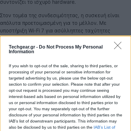
συντονίζει το ισχυρό hardware.
Στον τομέα της συνδεσιμότητας, η συσκευή είναι
απόλυτα προετοιμασμένη για το μέλλον. Με
υποστήριξη Wi-Fi 7 για ασύλληπτες ταχύτητες
ασύρματης δικτύωσης, Bluetooth 5.4 για σταθερή
σύνδεση με περιφερειακά και πλήρη κάλυψη των
Techgear.gr -
Do Not Process My Personal
Information
δικτύων 5G, το F8 Ultra αποτελεί ένα κέντρο
επικοινωνίας αιχμής. Η παρουσία θύρας USB-C 3.2
If you wish to opt-out of the sale, sharing to third parties, or
Gen 1 επιτρέπει επίσης γρήγορη μεταφορά δεδομένων
processing of your personal or sensitive information for
και έξοδο βίντεο, μετατρέποντας το κινητό σε φορητό
targeted advertising by us, please use the below opt-out
σταθμό εργασίας αν χρειαστεί.
section to confirm your selection. Please note that after your
opt-out request is processed you may continue seeing
interest-based ads based on personal information utilized by
us or personal information disclosed to third parties prior to
your opt-out. You may separately opt-out of the further
disclosure of your personal information by third parties on the
IAB’s list of downstream participants. This information may
also be disclosed by us to third parties on the
IAB’s List of