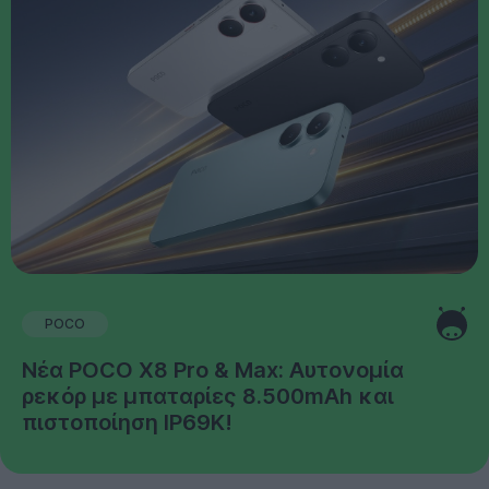
POCO
Νέα POCO X8 Pro & Max: Αυτονομία
ρεκόρ με μπαταρίες 8.500mAh και
πιστοποίηση IP69K!