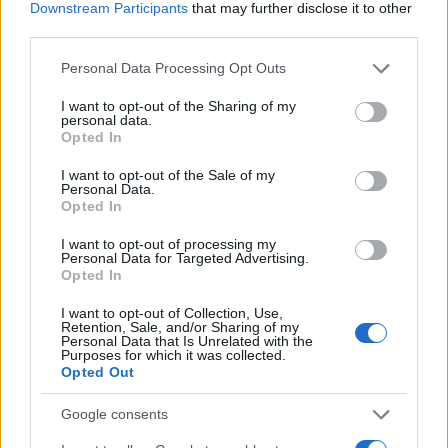
Downstream Participants
that may further disclose it to other
third parties.
Please note that this website/app uses one or more Google
Personal Data Processing Opt Outs
services and may gather and store information including but
Επίλογος: Ένα Ορόσημο για την Βιομηχανία
not limited to your visit or usage behaviour. You may click to
I want to opt-out of the Sharing of my
personal data.
grant or deny consent to Google and its third-party tags to
Opted In
Κλείνοντας αυτή την παρουσίαση, γίνεται σαφές ότι
use your data for below specified purposes in below Google
το
POCO F8 Ultra
δεν είναι απλώς μια αναβάθμιση
consent section.
I want to opt-out of the Sale of my
Personal Data.
ρουτίνας. Είναι μια δήλωση ωριμότητας από έναν
Opted In
κατασκευαστή που ξεκίνησε ως αουτσάιντερ και
πλέον διεκδικεί με αξιώσεις την κορυφή.
I want to opt-out of processing my
Personal Data for Targeted Advertising.
Συνδυάζοντας την κορυφαία επεξεργαστική ισχύ του
Opted In
Snapdragon 8 Elite, μια οθόνη αναφοράς, και για
I want to opt-out of Collection, Use,
πρώτη φορά, ένα σύστημα κάμερας που μπορεί να
Retention, Sale, and/or Sharing of my
Personal Data that Is Unrelated with the
κοιτάξει στα μάτια τον ανταγωνισμό των 1000+
Purposes for which it was collected.
Opted Out
ευρώ, το F8 Ultra επαναπροσδιορίζει την έννοια της
αξίας.
Google consents
Για τον λάτρη της τεχνολογίας, το
POCO F8 Ultra