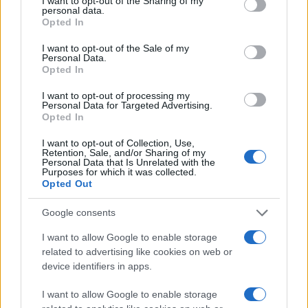
Ωστόσο, η χωρική ανάλυση του
Aardvark
είναι κάπως
not limited to your visit or usage behaviour. You may click to
I want to opt-out of the Sharing of my
personal data.
grant or deny consent to Google and its third-party tags to
χαμηλότερη από εκείνη των σημερινών συστημάτων
Opted In
use your data for below specified purposes in below Google
πρόγνωσης, γεγονός που θα μπορούσε να καταστήσει
consent section.
I want to opt-out of the Sale of my
τις αρχικές προβλέψεις του λιγότερο σημαντικές για
Personal Data.
Opted In
την υπερτοπική πρόγνωση του καιρού. Το
Aardvark
Weather
λειτουργεί με ανάλυση 1,5 μοίρας, που
I want to opt-out of processing my
Personal Data for Targeted Advertising.
σημαίνει ότι κάθε πλαίσιο στο πλέγμα του καλύπτει
Opted In
1,5 μοίρα γεωγραφικού πλάτους και 1,5 μοίρα
I want to opt-out of Collection, Use,
γεωγραφικού μήκους. Για σύγκριση, το GFS
Retention, Sale, and/or Sharing of my
χρησιμοποιεί πλέγμα 0,25 μοιρών.
Personal Data that Is Unrelated with the
Purposes for which it was collected.
Opted Out
Παρόλα αυτά, οι ερευνητές δήλωσαν επίσης ότι
επειδή η
AI
μαθαίνει από τα δεδομένα που της
Google consents
παρέχονται, θα μπορούσε να προσαρμοστεί για να
I want to allow Google to enable storage
προβλέπει τον καιρό σε συγκεκριμένους τομείς, όπως
related to advertising like cookies on web or
θερμοκρασίες για την αφρικανική γεωργία ή
device identifiers in apps.
ταχύτητες ανέμου για ανανεώσιμες πηγές ενέργειας
I want to allow Google to enable storage
στην Ευρώπη. Το
Aardvark
μπορεί να ενσωματώσει