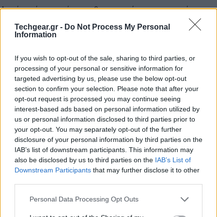
Αυτή η νέα προσέγγιση θα μπορούσε να προσφέρει
σημαντικά πλεονεκτήματα όσον αφορά το κόστος,
Techgear.gr -
Do Not Process My Personal
την ταχύτητα και την ακρίβεια των μετεωρολογικών
Information
προβλέψεων. Αντί να απαιτείται ένας
If you wish to opt-out of the sale, sharing to third parties, or
υπερυπολογιστής και μια ειδική ομάδα, το
Aardvark
processing of your personal or sensitive information for
Weather
μπορεί να δημιουργήσει μια πρόγνωση σε
targeted advertising by us, please use the below opt-out
έναν συνηθισμένο υπολογιστή μέσα σε λίγα λεπτά.
section to confirm your selection. Please note that after your
opt-out request is processed you may continue seeing
Η ομάδα συνέκρινε τις επιδόσεις του
Aardvark
interest-based ads based on personal information utilized by
us or personal information disclosed to third parties prior to
Weather
με τα υπάρχοντα συστήματα πρόβλεψης σε
your opt-out. You may separately opt-out of the further
παγκόσμιο επίπεδο. Χρησιμοποιώντας μόλις το 8%
disclosure of your personal information by third parties on the
των δεδομένων παρατήρησης που χρειάζονται τα
IAB’s list of downstream participants. This information may
παραδοσιακά συστήματα πρόβλεψης, το Aardvark
also be disclosed by us to third parties on the
IAB’s List of
ξεπέρασε το εθνικό σύστημα GFS (Global Forecast
Downstream Participants
that may further disclose it to other
third parties.
System) των ΗΠΑ και ήταν συγκρίσιμο με τις
προβλέψεις της Μετεωρολογικής Υπηρεσίας.
Please note that this website/app uses one or more Google
Personal Data Processing Opt Outs
services and may gather and store information including but