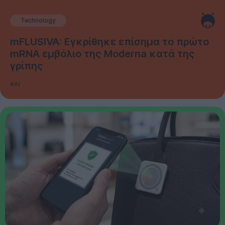
Technology
mFLUSIVA: Εγκρίθηκε επίσημα το πρώτο
mRNA εμβόλιο της Moderna κατά της
γρίπης
#AI