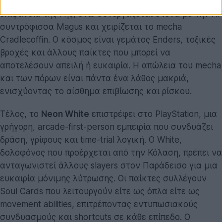
ρόλο Drifter, που συλλέγει AO Crystals στην επικίνδυνη
επιφάνεια της Γης, ενώ συνεργάζεται στενά με την AI
συντρόφισσα Magus και χειρίζεται το mecha
Cradlecoffin. Ο κόσμος είναι γεμάτος Enders, τοξικές
βροχές και άλλους παίκτες που μπορεί να
αποτελέσουν απειλή ή ευκαιρία. Η απώλεια του mecha
και των πόρων είναι πάντα ένα λάθος μακριά,
ενισχύοντας το αίσθημα επιβίωσης και ρίσκου.
Τέλος, το
Neon White
επιστρέφει στο PlayStation, μια
γρήγορη, arcade-first-person εμπειρία που συνδυάζει
δράση, γρίφους και time-trial λογική. Ο White,
δολοφόνος που προέρχεται από την Κόλαση, πρέπει να
ανταγωνιστεί άλλους slayers στον Παράδεισο για μια
ευκαιρία μόνιμης λύτρωσης. Οι παίκτες συλλέγουν
Soul Cards που λειτουργούν είτε ως όπλα είτε ως
movement abilities, επιτρέποντας εντυπωσιακούς
συνδυασμούς και shortcuts σε κάθε επίπεδο. Ο