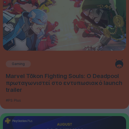
Gaming
Marvel Tōkon Fighting Souls: Ο Deadpool
πρωταγωνιστεί στο εντυπωσιακό launch
trailer
#PS Plus