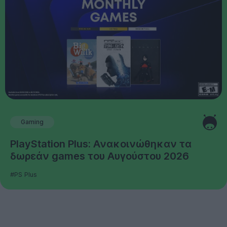
Gaming
PlayStation Plus: Ανακοινώθηκαν τα
δωρεάν games του Αυγούστου 2026
#PS Plus