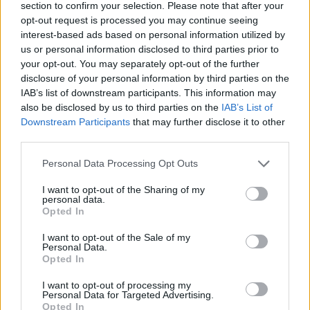
section to confirm your selection. Please note that after your
Για όσους αναζητούν κάτι πιο σκοτεινό και αμιγώς
opt-out request is processed you may continue seeing
interest-based ads based on personal information utilized by
action, το
Killing Floor 3
κάνει δυναμική είσοδο στο
us or personal information disclosed to third parties prior to
PS5
. Η σειρά επιστρέφει με ακόμη πιο βίαιες
your opt-out. You may separately opt-out of the further
συγκρούσεις απέναντι σε ορδές bioengineered
disclosure of your personal information by third parties on the
πλασμάτων, γνωστών ως zeds, τα οποία έχουν
IAB’s list of downstream participants. This information may
εξαπολυθεί από τη διαβόητη Horzine. Το παιχνίδι
also be disclosed by us to third parties on the
IAB’s List of
Downstream Participants
that may further disclose it to other
υποστηρίζει co-op για έως έξι παίκτες και δίνει
third parties.
ιδιαίτερη έμφαση στις ικανότητες των Specialists της
Please note that this website/app uses one or more Google
ομάδας Nightfall, που αποτελούν τη μόνη ελπίδα της
Personal Data Processing Opt Outs
services and may gather and store information including but
ανθρωπότητας. Με νέες δυνατότητες, όπως dash και
not limited to your visit or usage behaviour. You may click to
I want to opt-out of the Sharing of my
αναρρίχηση, αλλά και μια πληθώρα όπλων και
personal data.
grant or deny consent to Google and its third-party tags to
Opted In
gadgets, ο τίτλος στοχεύει να ανανεώσει τη
use your data for below specified purposes in below Google
φόρμουλα του franchise με πιο fluid κίνηση και πιο
consent section.
I want to opt-out of the Sale of my
Personal Data.
χαοτική δράση.
Opted In
Σε διαφορετικό μονοπάτι τρόμου κινείται το
The
I want to opt-out of processing my
Personal Data for Targeted Advertising.
Outlast Trials
, διαθέσιμο τόσο για PS4 όσο και για
Opted In