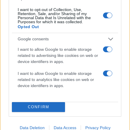
PS5. Εδώ, η Red Barrels βάζει τους παίκτες στη θέση
I want to opt-out of Collection, Use,
πειραματόζωων που έχουν απαχθεί από την Murkoff
Retention, Sale, and/or Sharing of my
Personal Data that Is Unrelated with the
Corporation και αναγκάζονται να περάσουν από μια
Purposes for which it was collected.
σειρά ψυχολογικών δοκιμασιών και challenges για να
Opted Out
κερδίσουν πίσω την ελευθερία τους. Όπως σε κάθε
Google consents
Outlast, ο παίκτης δεν βασίζεται στη δύναμη, αλλά
στην απόκρυψη, στη φυγή και στη δημιουργική χρήση
I want to allow Google to enable storage
related to advertising like cookies on web or
εργαλείων που ενισχύουν τη stealth προσέγγιση. Η
device identifiers in apps.
εμπειρία μπορεί να παιχτεί solo ή με έως τρεις ακόμη
παίκτες, ενισχύοντας την ένταση σε κάθε γύρισμα
I want to allow Google to enable storage
του διαδρόμου.
related to analytics like cookies on web or
device identifiers in apps.
Στον sci-fi κόσμο του
Synduality Echo of Ada
, η δράση
μεταφέρεται στο έτος 2222. Η ανθρωπότητα έχει
CONFIRM
αναγκαστεί να ζήσει σε υπόγειες εγκαταστάσεις μετά
από ένα κατακλυσμικό φαινόμενο που ονομάζεται
The Tears of the New Moon. Ο παίκτης αναλαμβάνει
Data Deletion
Data Access
Privacy Policy