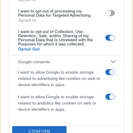
«Battlefield εκδοχή» του. «
Βλέπουμε μια μεγάλη
ευκαιρία να ενσωματώσουμε τους πυλώνες του
I want to opt-out of processing my
Personal Data for Targeted Advertising.
Battlefield — το ομαδικό παιχνίδι με κλάσεις, την
Opted In
τακτική καταστροφή και τη μάχη με οχήματα — στο
I want to opt-out of Collection, Use,
είδος του battle royale, δημιουργώντας μια εμπειρία
Retention, Sale, and/or Sharing of my
γεμάτη ένταση και αδρεναλίνη
», ανέφερε η
Personal Data that Is Unrelated with the
Purposes for which it was collected.
ανακοίνωση της ομάδας. «
Αυτό είναι το Battlefield
Opted Out
όπως το ξέρουμε, αλλά τοποθετημένο σε ένα
Google consents
διαφορετικό, πιο επιθετικό πλαίσιο
».
I want to allow Google to enable storage
Η απόφαση να διατεθεί το
REDSEC
δωρεάν δείχνει τη
related to advertising like cookies on web or
στρατηγική πρόθεση της EA να τοποθετήσει το
device identifiers in apps.
Battlefield 6
απέναντι σε δημοφιλή free-to-play
I want to allow Google to enable storage
ανταγωνιστές όπως το
Call of Duty: Warzone
και το
related to analytics like cookies on web or
Apex Legends
. Το μοντέλο αυτό όχι μόνο αυξάνει το
device identifiers in apps.
ενδιαφέρον του κοινού, αλλά δίνει και την ευκαιρία
στη σειρά να αποκτήσει μια νέα, πιο διευρυμένη βάση
παικτών, ειδικά σε μια περίοδο που τα battle royale
CONFIRM