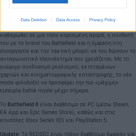
παιχνίδια εξακολουθούν να κυριαρχούν στην online
σκηνή.
Data Deletion
Data Access
Privacy Policy
Αν και μένει να φανεί αν το REDSEC θα μπορέσει να
καθιερωθεί σε μια τόσο κορεσμένη αγορά, η σύνδεσή
του με το brand του Battlefield και η έμφαση στη
συνεργασία και την τακτική μπορεί να του δώσουν το
ανταγωνιστικό πλεονέκτημα που χρειάζεται. Με το
γνώριμο συνδυασμό ρεαλισμού, εκτεταμένων
χαρτών και κινηματογραφικής καταστροφής, το νέο
mode φιλοδοξεί να προσφέρει την πιο «μάχιμη»
εμπειρία battle royale μέχρι σήμερα.
Το
Battlefield 6
είναι διαθέσιμο σε PC (μέσω Steam,
EA App και Epic Games Store), καθώς και στις
κονσόλες Xbox Series X|S και PlayStation 5.
Update
: Το REDSEC είναι πλέον διαθέσιμο δωρεάν για