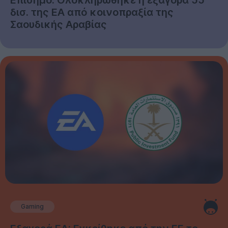
Επίσημο: Ολοκληρώθηκε η εξαγορά 55
δισ. της EA από κοινοπραξία της
Σαουδικής Αραβίας
Gaming