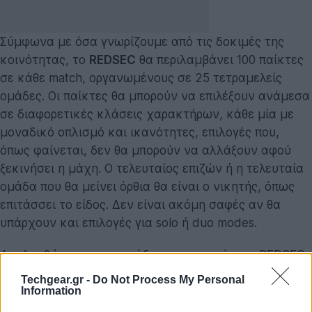
Σύμφωνα με όσα γνωρίζουμε από τις δοκιμές της
κοινότητας, το
REDSEC
θα περιλαμβάνει 100 παίκτες
σε κάθε match, οργανωμένους σε 25 τετραμελείς
ομάδες. Οι παίκτες θα μπορούν να επιλέξουν ανάμεσα
σε διαφορετικές κλάσεις χαρακτήρων, κάθε μία με
μοναδικό οπλισμό και ικανότητες, επιλογές που,
όπως φαίνεται, δεν θα μπορούν να αλλάξουν αφού
ξεκινήσει η μάχη. Ο τελευταίος επιζών ή η τελευταία
ομάδα που θα μείνει όρθια θα είναι ο νικητής, όπως
επιτάσσει το είδος. Δεν είναι ακόμη σαφές αν θα
υπάρχουν και επιλογές για solo ή duo modes.
Ακολουθώντας την παράδοση της σειράς, το REDSEC
υπόσχεται ένα περιβάλλον υψηλής
Techgear.gr -
Do Not Process My Personal
καταστροφικότητας, με χάρτες που θα μπορούν να
Information
αλλάζουν δραματικά μέσα στη διάρκεια του αγώνα. Ο