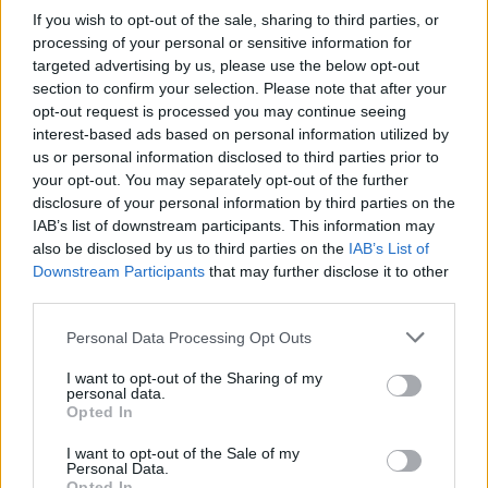
If you wish to opt-out of the sale, sharing to third parties, or
κόσμος του παιχνιδιού λέγεται ότι είναι τεράστιος,
processing of your personal or sensitive information for
γεμάτος οχήματα μεταφοράς και θωρακισμένα
targeted advertising by us, please use the below opt-out
άρματα, δίνοντας στους παίκτες τη δυνατότητα να
section to confirm your selection. Please note that after your
εκμεταλλευτούν πλήρως τη στρατηγική και το χάος
opt-out request is processed you may continue seeing
interest-based ads based on personal information utilized by
που χαρακτηρίζουν το Battlefield.
us or personal information disclosed to third parties prior to
your opt-out. You may separately opt-out of the further
Μια ενδιαφέρουσα λεπτομέρεια είναι ο “ring”
disclosure of your personal information by third parties on the
μηχανισμός, το χαρακτηριστικό συρρικνούμενο πεδίο
IAB’s list of downstream participants. This information may
που περιορίζει τη ζώνη δράσης. Σύμφωνα με τις
also be disclosed by us to third parties on the
IAB’s List of
πρώτες πληροφορίες, η ζώνη αυτή θα είναι «η πιο
Downstream Participants
that may further disclose it to other
third parties.
θανατηφόρα» που έχει υπάρξει σε battle royale,
εξοντώνοντας σχεδόν ακαριαία όποιον παίκτη
Please note that this website/app uses one or more Google
Personal Data Processing Opt Outs
services and may gather and store information including but
παγιδευτεί εκτός της.
not limited to your visit or usage behaviour. You may click to
I want to opt-out of the Sharing of my
personal data.
grant or deny consent to Google and its third-party tags to
Η ομάδα ανάπτυξης είχε αφήσει να εννοηθεί ήδη από
Opted In
use your data for below specified purposes in below Google
τον περασμένο μήνα ότι το
REDSEC
δεν θα είναι
consent section.
I want to opt-out of the Sale of my
απλώς άλλη μια παραλλαγή του είδους, αλλά μια
Personal Data.
Opted In