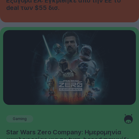
Εξαγορά EA: Εγκρίθηκε από την ΕΕ το
deal των $55 δισ.
Gaming
Star Wars Zero Company: Ημερομηνία