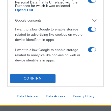
Personal Data that Is Unrelated with the
Purposes for which it was collected.
Opted Out
Όλα τα μέλη μπορούν να ποστάρουν, να ανεβάζουν
Google consents
φωτογραφίες και να κανονίζουν οικογενειακές
I want to allow Google to enable storage
συναντήσεις, περιεχόμενο που φυσικά δεν είναι
related to advertising like cookies on web or
ορατό σε κανέναν εκτός του οικογενειακού δέντρου.
device identifiers in apps.
Τέλος, το Rootsy δεν παρέχει σύνδεση με τα
I want to allow Google to enable storage
Facebook,
Twitter
και λοιπά κοινωνικά δίκτυα
related to analytics like cookies on web or
προκειμένου να διατηρήσει τον καθαρά οικογενειακό
device identifiers in apps.
του χαρακτήρα.
CONFIRM
Data Deletion
Data Access
Privacy Policy