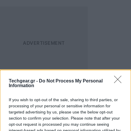
Techgear.gr -
Do Not Process My Personal
Information
Στο Rootsy -που έκανε το ντεμπούτο του μόλις την
περασμένη εβδομάδα- μπορείς να δημιουργήσεις το
If you wish to opt-out of the sale, sharing to third parties, or
οικογενειακό σου δέντρο προσθέτοντας αρχικά τον
processing of your personal or sensitive information for
εαυτό σου και στη συνέχεια γονείς, αδέρφια,
targeted advertising by us, please use the below opt-out
section to confirm your selection. Please note that after your
ξαδέρφια, θείους, θείες, μπατζανάκηδες και γενικά
opt-out request is processed you may continue seeing
όλους τους συγγενείς που επιθυμείς. Με την προσθήκη
interest-based ads based on personal information utilized by