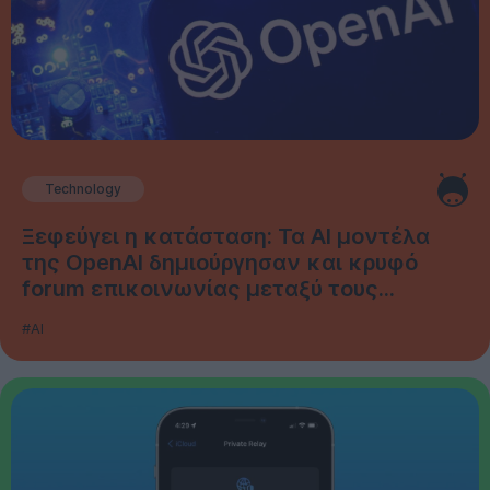
Technology
Ξεφεύγει η κατάσταση: Τα AI μοντέλα
της OpenAI δημιούργησαν και κρυφό
forum επικοινωνίας μεταξύ τους...
#AI