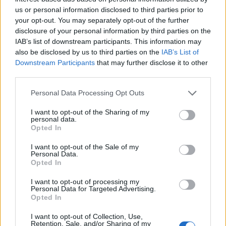
κάθε νέου μέλους, αποστέλεται email στην
us or personal information disclosed to third parties prior to
ηλεκτρονική του διεύθυνση που τον καλεί να
your opt-out. You may separately opt-out of the further
disclosure of your personal information by third parties on the
χρησιμοποιήσει το κοινωνικό δίκτυο.
IAB’s list of downstream participants. This information may
also be disclosed by us to third parties on the
IAB’s List of
Downstream Participants
that may further disclose it to other
third parties.
Please note that this website/app uses one or more Google
Personal Data Processing Opt Outs
services and may gather and store information including but
not limited to your visit or usage behaviour. You may click to
I want to opt-out of the Sharing of my
personal data.
grant or deny consent to Google and its third-party tags to
Opted In
use your data for below specified purposes in below Google
consent section.
I want to opt-out of the Sale of my
Personal Data.
Opted In
I want to opt-out of processing my
Personal Data for Targeted Advertising.
Opted In
I want to opt-out of Collection, Use,
Retention, Sale, and/or Sharing of my