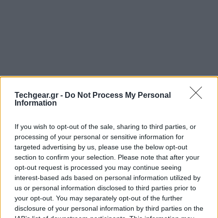
Techgear.gr -
Do Not Process My Personal
Information
If you wish to opt-out of the sale, sharing to third parties, or
processing of your personal or sensitive information for
targeted advertising by us, please use the below opt-out
Προχτές υπήρξε η ενημέρωση για την αποστολή
section to confirm your selection. Please note that after your
δωρεάν συσκευής
Nokia E7
και Nokia WP7 (όταν θα
opt-out request is processed you may continue seeing
είναι έτοιμα) στους προγραμματιστές, και τώρα η
interest-based ads based on personal information utilized by
εταιρία διοργανώνει τον διαγωνισμό "Search for Nokia
us or personal information disclosed to third parties prior to
your opt-out. You may separately opt-out of the further
7" (video παρακάτω), ο οποίος ξεκινά από σήμερα για
disclosure of your personal information by third parties on the
όλο τον κόσμο και θα διαρκέσει μία εβδομάδα!