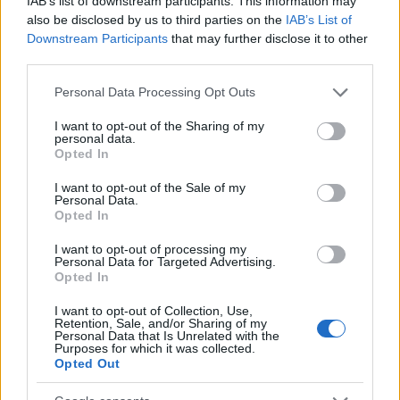
IAB’s list of downstream participants. This information may
also be disclosed by us to third parties on the
IAB’s List of
Downstream Participants
that may further disclose it to other
third parties.
Please note that this website/app uses one or more Google
Personal Data Processing Opt Outs
services and may gather and store information including but
not limited to your visit or usage behaviour. You may click to
I want to opt-out of the Sharing of my
personal data.
grant or deny consent to Google and its third-party tags to
Opted In
use your data for below specified purposes in below Google
consent section.
I want to opt-out of the Sale of my
Personal Data.
Opted In
I want to opt-out of processing my
Personal Data for Targeted Advertising.
Opted In
I want to opt-out of Collection, Use,
Retention, Sale, and/or Sharing of my
Personal Data that Is Unrelated with the
Purposes for which it was collected.
Opted Out