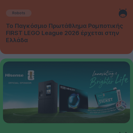
Robots
Το Παγκόσμιο Πρωτάθλημα Ρομποτικής
FIRST LEGO League 2026 έρχεται στην
Ελλάδα