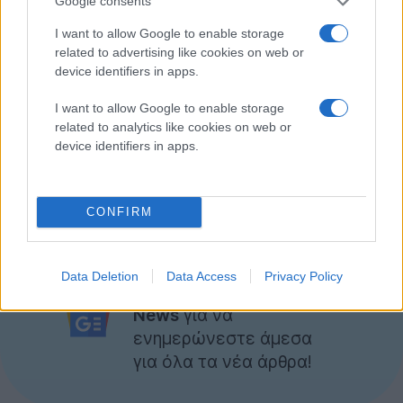
Google consents
I want to allow Google to enable storage
related to advertising like cookies on web or
device identifiers in apps.
I want to allow Google to enable storage
related to analytics like cookies on web or
device identifiers in apps.
Περισσότερες πληροφορίες
εδώ
.
CONFIRM
Ακολουθήστε το
Data Deletion
Data Access
Privacy Policy
Techgear.gr στο Google
News
για να
ενημερώνεστε άμεσα
για όλα τα νέα άρθρα!