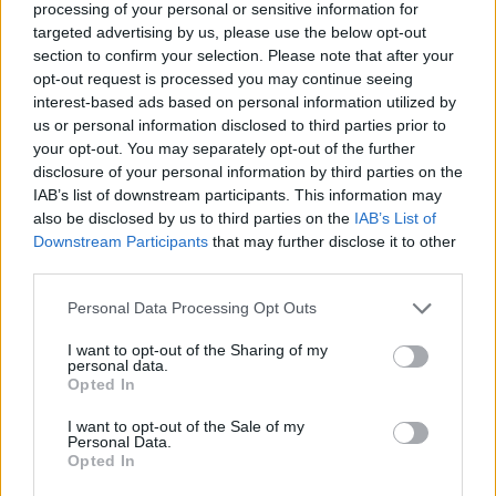
processing of your personal or sensitive information for
targeted advertising by us, please use the below opt-out
section to confirm your selection. Please note that after your
opt-out request is processed you may continue seeing
interest-based ads based on personal information utilized by
us or personal information disclosed to third parties prior to
your opt-out. You may separately opt-out of the further
disclosure of your personal information by third parties on the
IAB’s list of downstream participants. This information may
also be disclosed by us to third parties on the
IAB’s List of
Downstream Participants
that may further disclose it to other
third parties.
Please note that this website/app uses one or more Google
Όπως μπορείτε να δείτε και στο παρακάτω video του
Personal Data Processing Opt Outs
services and may gather and store information including but
Scott Reed, ο χρήστης αρκεί να
not limited to your visit or usage behaviour. You may click to
I want to opt-out of the Sharing of my
πληκτρολογήσει *#*#7378423#*#* στο emergency
personal data.
grant or deny consent to Google and its third-party tags to
Opted In
dial pad για να εμφανιστεί το service menu. Από εκεί,
use your data for below specified purposes in below Google
consent section.
επιλέγοντας NFC > NFC Dial Test ενεργοποιείται το
I want to opt-out of the Sale of my
Personal Data.
home button και πατώντας το περνά στη homescreen
Opted In
της συσκευής.