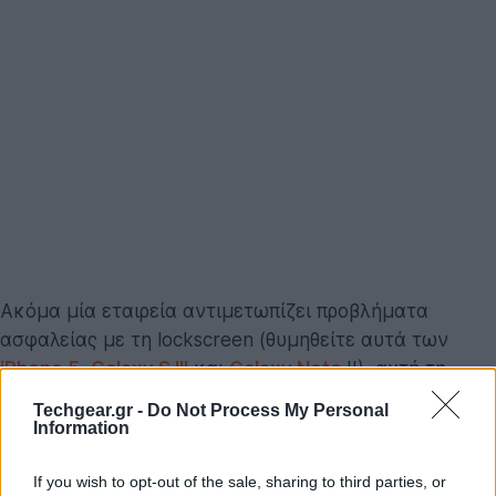
Ακόμα μία εταιρεία αντιμετωπίζει προβλήματα
ασφαλείας με τη lockscreen (θυμηθείτε αυτά των
iPhone 5
,
Galaxy S III
και
Galaxy Note
II), αυτή τη
φορά η Sony με το
Xperia Z
, του οποίου η οθόνη
Techgear.gr -
Do Not Process My Personal
κλειδώματος μπορεί να παρακαμφθεί με πολύ απλό
Information
τρόπο.
If you wish to opt-out of the sale, sharing to third parties, or