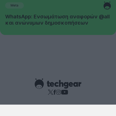
Meta
WhatsApp: Ενσωμάτωση αναφορών @all
και ανώνυμων δημοσκοπήσεων
Copyright © techgear 2026