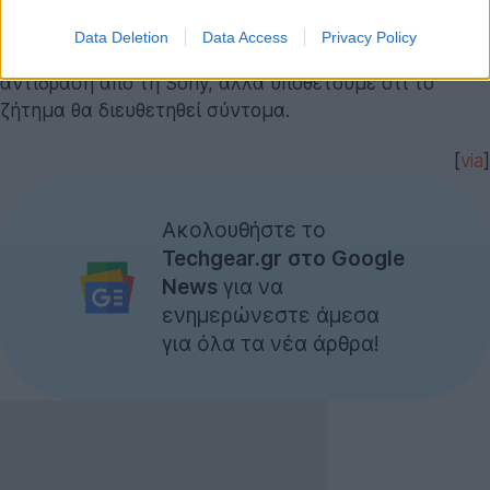
Data Deletion
Data Access
Privacy Policy
Προς το παρόν, δεν υπάρχει κάποια επίσημη
αντίδραση από τη Sony, αλλά υποθέτουμε ότι το
ζήτημα θα διευθετηθεί σύντομα.
[
via
]
Ακολουθήστε το
Techgear.gr στο Google
News
για να
ενημερώνεστε άμεσα
για όλα τα νέα άρθρα!