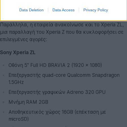
Data Deletion
Data Access
Privacy Policy
Παράλληλα, η εταιρεία ανακοίνωσε και το Xperia ZL,
μια παραλλαγή του Xperia Z που θα κυκλοφορήσει σε
επιλεγμένες αγορές:
Sony Xperia ZL
Οθόνη 5'' Full HD BRAVIA 2 (1920 x 1080)
Επεξεργαστής quad-core Qualcomm Snapdragon
1.5GHz
Επεξεργαστής γραφικών Adreno 320 GPU
Μνήμη RAM 2GB
Αποθηκευτικός χώρος 16GB (επέκταση με
microSD)