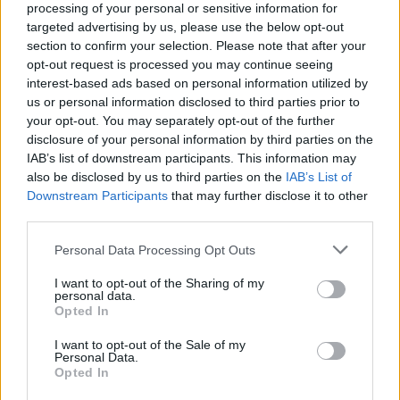
Διαστάσεις 139 x 71 x 7.9 mm
processing of your personal or sensitive information for
targeted advertising by us, please use the below opt-out
Βάρος 146gr
section to confirm your selection. Please note that after your
Θα κυκλοφορήσει μέσα στο πρώτο τρίμηνο του 2013
opt-out request is processed you may continue seeing
σε τρία διαφορετικά χρώματα (μαύρο, λευκό, μωβ),
interest-based ads based on personal information utilized by
αλλά δεν έχει γίνει γνωστή μέχρι στιγμής η τιμή του.
us or personal information disclosed to third parties prior to
your opt-out. You may separately opt-out of the further
disclosure of your personal information by third parties on the
IAB’s list of downstream participants. This information may
also be disclosed by us to third parties on the
IAB’s List of
Downstream Participants
that may further disclose it to other
third parties.
Please note that this website/app uses one or more Google
Personal Data Processing Opt Outs
services and may gather and store information including but
not limited to your visit or usage behaviour. You may click to
I want to opt-out of the Sharing of my
personal data.
grant or deny consent to Google and its third-party tags to
Opted In
use your data for below specified purposes in below Google
consent section.
I want to opt-out of the Sale of my
Personal Data.
Opted In