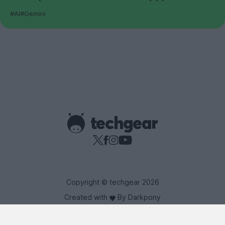
#AI
#Gemini
Copyright © techgear 2026
Created with
By Darkpony