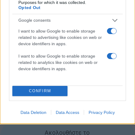
Επεξεργαστής quad-core Qualcomm Snapdragon
Purposes for which it was collected.
Opted Out
S4 Pro 1.5GHz
Επεξεργαστής γραφικών Adreno 320 GPU
Google consents
Μνήμη RAM 2GB
I want to allow Google to enable storage
related to advertising like cookies on web or
Αποθηκευτικός χώρος 8GB (επέκταση με microSD)
device identifiers in apps.
Κάμερα 13MP Exmor RS
I want to allow Google to enable storage
related to analytics like cookies on web or
WiFi 802.11 b/g/n, Bluetooth 4.0, GPS, DLNA
device identifiers in apps.
Λειτουργικό σύστημα
Android 4.1 Jelly Bean
Μπαταρία 2300mAh
CONFIRM
Πιθανότατα θα έχουμε φρέσκιες και πιο επίσημες
πληροφορίες μέσα στις επόμενες ημέρες.
Data Deletion
Data Access
Privacy Policy
[
via
]
Ακολουθήστε το