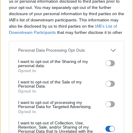
us or personal information disclosed to third parties prior to
your opt-out. You may separately opt-out of the further
disclosure of your personal information by third parties on the
IAB’s list of downstream participants. This information may
also be disclosed by us to third parties on the
IAB’s List of
Downstream Participants
that may further disclose it to other
Η
Sony
ετοιμάζεται να παρουσιάσει ακόμη ένα
third parties.
"θωρακισμένο" smartphone, το οποίο θα είναι
Please note that this website/app uses one or more Google
Personal Data Processing Opt Outs
μικρότερο αλλά ακόμα πιο ανθεκτικό από το
Xperia
services and may gather and store information including but
Z
, αφού φημολογείται ότι θα είναι πιστοποιημένο στο
not limited to your visit or usage behaviour. You may click to
I want to opt-out of the Sharing of my
personal data.
grant or deny consent to Google and its third-party tags to
πρωτόκολλο IP58 (αντοχή σε βάθος 1 μέτρου για
Opted In
use your data for below specified purposes in below Google
περίπου 30 λεπτά).
consent section.
I want to opt-out of the Sale of my
Personal Data.
Σύμφωνα με τις πληροφορίες που διέρρευσε η
Opted In
ιστοσελίδα XperiaBlog, το Sony Xperia ZR θα διαθέτει:
I want to opt-out of processing my
Personal Data for Targeted Advertising.
Sony Xperia ZR
Opted In
I want to opt-out of Collection, Use,
Οθόνη 4.6'' HD (1280 x 720)
Retention, Sale, and/or Sharing of my
Personal Data that Is Unrelated with the