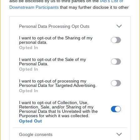
also be disclosed by us to third parties on the
IAB’s List of
Downstream Participants
that may further disclose it to other
third parties.
Please note that this website/app uses one or more Google
Personal Data Processing Opt Outs
services and may gather and store information including but
not limited to your visit or usage behaviour. You may click to
I want to opt-out of the Sharing of my
personal data.
grant or deny consent to Google and its third-party tags to
Opted In
use your data for below specified purposes in below Google
consent section.
I want to opt-out of the Sale of my
Personal Data.
Πλέον, πατώντας το κουμπί "Share" σε οποιοδήποτε
Opted In
video της υπηρεσίας θα δείτε και την επιλογή "Start a
Google+ Hangout" στα δεξιά, με την οποία μπορείτε να
I want to opt-out of processing my
Personal Data for Targeted Advertising.
παρακολουθήσετε το video ταυτόχρονα με τους
Opted In
φίλους που επιλέγετε.
I want to opt-out of Collection, Use,
Retention, Sale, and/or Sharing of my
Είναι από τις λίγες φορές που η
Google
δεν
Personal Data that Is Unrelated with the
Purposes for which it was collected.
ανακοινώνει επίσημα τη νέα λειτουργία στο blog της,
Opted Out
αφού η αποκάλυψη έγινε από τον product manager
Google consents
Brian Glick μέσα από το Google+, γεγονός που μπορεί