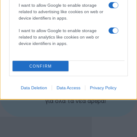
να μας δείχνει και τη μελλοντική πολιτική της
I want to allow Google to enable storage
εταιρίας για παρουσίαση των προϊόντων-υπηρεσιών
related to advertising like cookies on web or
device identifiers in apps.
της μέσα από το νεοσύστατο κοινωνικό δίκτυο.
I want to allow Google to enable storage
Εάν δεν γνωρίζετε ή θέλετε να ξαναθυμηθείτε τις
related to analytics like cookies on web or
βασικές λειτουργίες του Google+, μπορείτε να ρίξετε
device identifiers in apps.
μια ματιά
εδώ
.
CONFIRM
Ακολουθήστε το
Techgear.gr στο Google
News
για να
Data Deletion
Data Access
Privacy Policy
ενημερώνεστε άμεσα
για όλα τα νέα άρθρα!