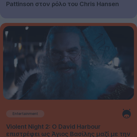
Pattinson στον ρόλο του Chris Hansen
Entertainment
Violent Night 2: Ο David Harbour
επιστρέφει ως Άγιος Βασίλης μαζί με την