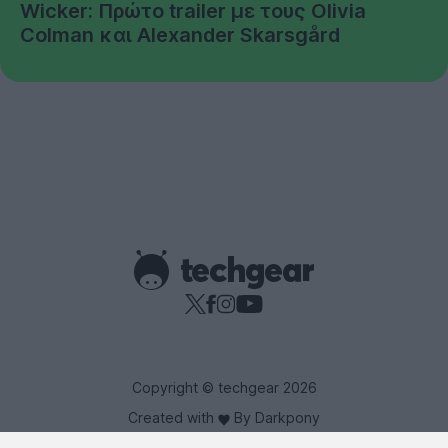
Wicker: Πρώτο trailer με τους Olivia
Colman και Alexander Skarsgård
Copyright © techgear 2026
Created with
By Darkpony