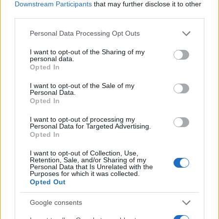
Downstream Participants
that may further disclose it to other
μπορούμε να περιμένουμε μια εστίαση στη σχέση του
third parties.
Rocky και της Adrian.
Please note that this website/app uses one or more Google
Personal Data Processing Opt Outs
services and may gather and store information including but
not limited to your visit or usage behaviour. You may click to
I want to opt-out of the Sharing of my
personal data.
grant or deny consent to Google and its third-party tags to
Opted In
use your data for below specified purposes in below Google
consent section.
I want to opt-out of the Sale of my
Personal Data.
Opted In
I want to opt-out of processing my
Personal Data for Targeted Advertising.
Opted In
I want to opt-out of Collection, Use,
Retention, Sale, and/or Sharing of my
Υπήρχε συζήτηση για μια τηλεοπτική σειρά prequel
Personal Data that Is Unrelated with the
Purposes for which it was collected.
από το 2019, αλλά οι ενημερώσεις ήταν ελάχιστες και
Opted Out
το project δεν φάνηκε να προχωράει. Το γεγονός ότι ο
Stallone έχει γράψει «μερικές σελίδες» του σεναρίου
Google consents
είναι όμως ένα ελπιδοφόρο σημάδι πως μπορεί να το