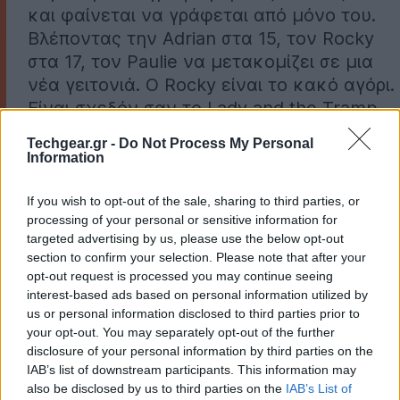
και φαίνεται να γράφεται από μόνο του.
Βλέποντας την Adrian στα 15, τον Rocky
στα 17, τον Paulie να μετακομίζει σε μια
νέα γειτονιά. Ο Rocky είναι το κακό αγόρι.
Είναι σχεδόν σαν το Lady and the Tramp
(Η Λαίδη και ο Αλήτης), αλλά με
Techgear.gr -
Do Not Process My Personal
αληθινούς ανθρώπους. Θα είναι υπέροχο.
Information
Η Adrian είναι το ερωτικό ενδιαφέρον του Rocky (και,
από το Rocky II, η σύζυγός του), την οποία υποδυόταν
If you wish to opt-out of the sale, sharing to third parties, or
processing of your personal or sensitive information for
η Talia Shire στις αρχικές ταινίες, ενώ ο Paulie είναι ο
targeted advertising by us, please use the below opt-out
μεγαλύτερος αδελφός της Adrian και καλύτερος φίλος
section to confirm your selection. Please note that after your
του Rocky, τον οποίο υποδυόταν ο Burt Young. Ο
opt-out request is processed you may continue seeing
Σταλόνε ήταν 29 ετών όταν κυκλοφόρησε η πρώτη
interest-based ads based on personal information utilized by
us or personal information disclosed to third parties prior to
ταινία Rocky, οπότε φαίνεται ότι το prequel θα
your opt-out. You may separately opt-out of the further
διαδραματίζεται περίπου 10 χρόνια πριν από τα
disclosure of your personal information by third parties on the
γεγονότα της ταινίας του 1976. Και, με βάση τη
IAB’s list of downstream participants. This information may
σύγκριση του με το Lady and the Tramp, φαίνεται ότι
also be disclosed by us to third parties on the
IAB’s List of