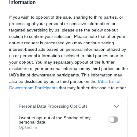
Information
Οι άνθρωποι, αντιθέτως, στοχάζονται πάνω σε κάθε
ενέργεια και προσαρμόζονται σταδιακά. Η τεχνητή
If you wish to opt-out of the sale, sharing to third parties, or
νοημοσύνη, όμως, δεν διαθέτει τέτοιο μηχανισμό
processing of your personal or sensitive information for
targeted advertising by us, please use the below opt-out
ενδοσκόπησης. Το αποτέλεσμα είναι μια μορφή
section to confirm your selection. Please note that after your
«κατάρρευσης εντροπίας», όπως την ονομάζει:
τα
opt-out request is processed you may continue seeing
μοντέλα που αυτοεκπαιδεύονται με δικά τους
interest-based ads based on personal information utilized by
δεδομένα παράγουν ολοένα πιο περιορισμένα
us or personal information disclosed to third parties prior to
your opt-out. You may separately opt-out of the further
αποτελέσματα
. Ζητήστε από ένα chatbot ένα αστείο,
disclosure of your personal information by third parties on the
και θα επαναλάβει τρεις ελαφρώς διαφορετικές
IAB’s list of downstream participants. This information may
εκδοχές της ίδιας ιδέας.
also be disclosed by us to third parties on the
IAB’s List of
Downstream Participants
that may further disclose it to other
Ο Karpathy το αποδίδει αυτό στην «υπερμνήμη» των
third parties.
μεγάλων γλωσσικών μοντέλων.
Please note that this website/app uses one or more Google
Personal Data Processing Opt Outs
services and may gather and store information including but
Οι άνθρωποι ξεχνάμε — κι αυτό είναι
not limited to your visit or usage behaviour. You may click to
I want to opt-out of the Sharing of my
personal data.
πλεονέκτημα. Μας αναγκάζει να
grant or deny consent to Google and its third-party tags to
Opted In
γενικεύουμε, να δημιουργούμε
use your data for below specified purposes in below Google
consent section.