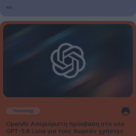
#AI
Technology
OpenAI: Απεριόριστη πρόσβαση στο νέο
GPT-5.6 Luna για τους δωρεάν χρήστες