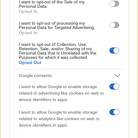
αφαιρέσεις. Τα LLM, αντίθετα, θυμούνται
I want to opt-out of the Sale of my
Personal Data.
τα πάντα. Μπορούν να απαγγείλουν τη
Opted In
Wikipedia, αλλά δυσκολεύονται να
I want to opt-out of processing my
σκεφτούν πέρα από αυτήν.
Personal Data for Targeted Advertising.
Opted In
Ένα από τα πιο
ενδιαφέροντα σημεία της
συνέντευξης
είναι η πρόταση του Karpathy για μια
I want to opt-out of Collection, Use,
Retention, Sale, and/or Sharing of my
εναλλακτική κατεύθυνση
. Αντί να κυνηγάμε ολοένα
Personal Data that Is Unrelated with the
Purposes for which it was collected.
μεγαλύτερα μοντέλα με δισεκατομμύρια
Opted Out
παραμέτρους, ο ίδιος προτείνει μικρότερα, «καθαρά»
μοντέλα με περίπου ένα δισεκατομμύριο
Google consents
παραμέτρους, εκπαιδευμένα αποκλειστικά με
I want to allow Google to enable storage
προσεκτικά επιλεγμένα δεδομένα υψηλής ποιότητας.
related to advertising like cookies on web or
device identifiers in apps.
Το διαδίκτυο είναι γεμάτο σκουπίδια. Τα
τεράστια μοντέλα χρειάζονται αυτό το
I want to allow Google to enable storage
related to analytics like cookies on web or
μέγεθος μόνο και μόνο για να
device identifiers in apps.
εξισορροπήσουν την ποιότητα των
δεδομένων τους. Αν χρησιμοποιήσεις