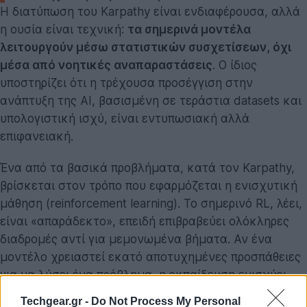
Η διατύπωση του Karpathy είναι ενδιαφέρουσα, αλλά
η ουσία είναι τεχνική:
τα σημερινά μοντέλα
λειτουργούν μέσω στατιστικών συσχετίσεων, όχι
μέσα από νοητικές αναπαραστάσεις
. Ο ίδιος
υποστηρίζει ότι η τρέχουσα προσέγγιση στην
ανάπτυξη της AI, βασισμένη σε τεράστια datasets και
υπολογιστική ισχύ, είναι εντυπωσιακή αλλά
επιφανειακή.
Ένα από τα βασικά προβλήματα, κατά τον Karpathy,
βρίσκεται στον τρόπο που εφαρμόζεται η ενισχυτική
μάθηση (reinforcement learning). Το σημερινό RL, λέει,
είναι «απαράδεκτο», επειδή επιβραβεύει ολόκληρες
διαδρομές αντί για μεμονωμένα βήματα. Αν ένα
μοντέλο χρειαστεί εκατό αποτυχημένες προσπάθειες
για να λύσει ένα πρόβλημα, η εκπαίδευση ενισχύει
και τα λάθη μαζί με τη σωστή απάντηση.
Techgear.gr -
Do Not Process My Personal