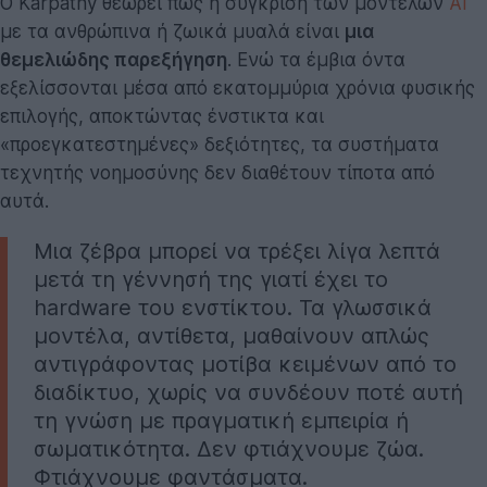
Ο Karpathy θεωρεί πως η σύγκριση των μοντέλων
AI
με τα ανθρώπινα ή ζωικά μυαλά είναι
μια
θεμελιώδης παρεξήγηση
. Ενώ τα έμβια όντα
εξελίσσονται μέσα από εκατομμύρια χρόνια φυσικής
επιλογής, αποκτώντας ένστικτα και
«προεγκατεστημένες» δεξιότητες, τα συστήματα
τεχνητής νοημοσύνης δεν διαθέτουν τίποτα από
αυτά.
Μια ζέβρα μπορεί να τρέξει λίγα λεπτά
μετά τη γέννησή της γιατί έχει το
hardware του ενστίκτου. Τα γλωσσικά
μοντέλα, αντίθετα, μαθαίνουν απλώς
αντιγράφοντας μοτίβα κειμένων από το
διαδίκτυο, χωρίς να συνδέουν ποτέ αυτή
τη γνώση με πραγματική εμπειρία ή
σωματικότητα. Δεν φτιάχνουμε ζώα.
Φτιάχνουμε φαντάσματα.