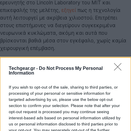
ερευνητής στο Lincoln Laboratory του MIT και
επικεφαλής της μελέτης,
εξηγεί
πως η τεχνολογία
αυτή λειτουργεί με ακρίβεια χιλιοστού. Επιτρέπει
στους επιστήμονες να διεγείρουν συγκεκριμένα
νευρωνικά κυκλώματα, ακόμη και αυτά που
βρίσκονται βαθιά μέσα στον εγκέφαλο, χωρίς καμία
χειρουργική επέμβαση.
Η καινοτομία έγκειται στην ικανότητα του
tFUS
να
Techgear.gr -
Do Not Process My Personal
λειτουργεί ως «διακόπτης» για την συνειδητή
Information
εμπειρία. Αντί να παρατηρούν απλώς ποιες περιοχές
ανάβουν όταν νιώθουμε πόνο ή χαρά, οι ερευνητές
If you wish to opt-out of the sale, sharing to third parties, or
μπορούν τώρα να ενεργοποιούν ή να απενεργοποιούν
processing of your personal or sensitive information for
συγκεκριμένες περιοχές για να δουν αν η αίσθηση
targeted advertising by us, please use the below opt-out
section to confirm your selection. Please note that after your
εξαφανίζεται ή δημιουργείται από το μηδέν.
opt-out request is processed you may continue seeing
interest-based ads based on personal information utilized by
Το τέλος των θεωρητικών εικασιών;
us or personal information disclosed to third parties prior to
Ο Matthias Michel, επίκουρος καθηγητής στο
Κέντρο
your opt-out. You may separately opt-out of the further