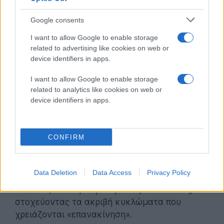
τέλος στη διαμάχη μεταξύ θεωριών όπως η «
Θεωρία
του Παγκόσμιου Χώρου Εργασίας
» (
Global
Google consents
Workspace Theory
), που απαιτεί ευρεία εγκεφαλική
I want to allow Google to enable storage
συνεργασία για τη συνείδηση, και θεωριών που
related to advertising like cookies on web or
υποστηρίζουν πως η συνείδηση εδράζεται σε πιο
device identifiers in apps.
τοπικά δίκτυα.
I want to allow Google to enable storage
Από το εργαστήριο στην κλινική πράξη
related to analytics like cookies on web or
device identifiers in apps.
Πέρα από τη βασική έρευνα, οι επιπτώσεις της
ανακάλυψης είναι τεράστιες για την ιατρική. Η
κατανόηση των μηχανισμών της συνείδησης μπορεί
CONFIRM
να οδηγήσει σε ριζικές αλλαγές στον τρόπο που
αντιμετωπίζουμε:
Data Deletion
Data Access
Privacy Policy
Διαταραχές Συνείδησης:
Νέες θεραπείες για
ασθενείς σε κώμα ή σε φυτική κατάσταση,
στοχεύοντας τα ακριβή κυκλώματα που
χρειάζονται «επανακίνηση».