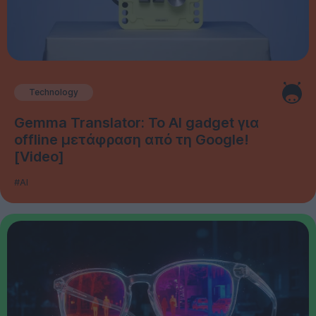
Technology
Gemma Translator: Το AI gadget για
offline μετάφραση από τη Google!
[Video]
#AI