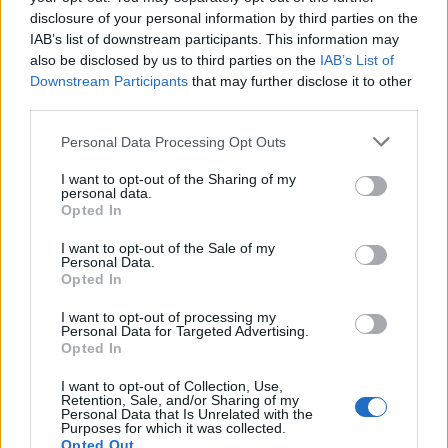
Επιστήμης Νευρώνων και Γνωσιακών Επιστημών
disclosure of your personal information by third parties on the
IAB’s list of downstream participants. This information may
του
MIT
, τονίζει πως το
tFUS
θα μας επιτρέψει να
also be disclosed by us to third parties on the
IAB’s List of
τεστάρουμε ανταγωνιστικές θεωρίες που μέχρι τώρα
Downstream Participants
that may further disclose it to other
παρέμεναν στο πεδίο της μεταφυσικής.
third parties.
Please note that this website/app uses one or more Google
Για παράδειγμα, πού γεννιέται ο πόνος; Η κυρίαρχη
Personal Data Processing Opt Outs
services and may gather and store information including but
άποψη θέλει τον προμετωπιαίο φλοιό να παίζει τον
not limited to your visit or usage behaviour. You may click to
I want to opt-out of the Sharing of my
ρόλο του μαέστρου. Ωστόσο, υπάρχει η υπόθεση πως
personal data.
grant or deny consent to Google and its third-party tags to
Opted In
υποφλοιώδεις δομές – αρχαιότερα τμήματα του
use your data for below specified purposes in below Google
consent section.
εγκεφάλου – ίσως είναι αρκετές για να
I want to opt-out of the Sale of my
Personal Data.
δημιουργήσουν την αίσθηση. Με το
tFUS
, οι
Opted In
επιστήμονες
μπορούν να «σιγήσουν» επιλεκτικά τον
I want to opt-out of processing my
φλοιό ενώ αφήνουν τις βαθύτερες δομές ανέπαφες (ή
Personal Data for Targeted Advertising.
Opted In
το αντίστροφο), διαπιστώνοντας οριστικά ποια
κυκλώματα είναι απαραίτητα για τη συνείδηση.
I want to opt-out of Collection, Use,
Retention, Sale, and/or Sharing of my
Personal Data that Is Unrelated with the
Αυτή η δυνατότητα ελέγχου αναμένεται να δώσει
Purposes for which it was collected.
Opted Out