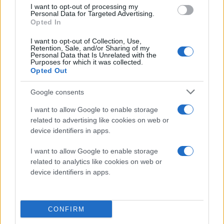
I want to opt-out of processing my
Karga) και Katee Sackhoff (Bo-Katan), ενώ θα
Personal Data for Targeted Advertising.
συμμετέχει ο Christopher Lloyd και σίγουρα δεν θα
Opted In
δούμε την Gina Carano (Cara Dune).
I want to opt-out of Collection, Use,
The Mandalorian and Grogu continue their
Retention, Sale, and/or Sharing of my
Personal Data that Is Unrelated with the
journey in Season 3 of
#TheMandalorian
,
Purposes for which it was collected.
Opted Out
streaming February 2023 on
@DisneyPlus
.
pic.twitter.com/GXPfUIugNp
Google consents
— Star Wars (@starwars)
May 26, 2022
I want to allow Google to enable storage
related to advertising like cookies on web or
Ακολουθήστε το
device identifiers in apps.
Techgear.gr στο Google
I want to allow Google to enable storage
News
για να
related to analytics like cookies on web or
ενημερώνεστε άμεσα
device identifiers in apps.
για όλα τα νέα άρθρα!
CONFIRM