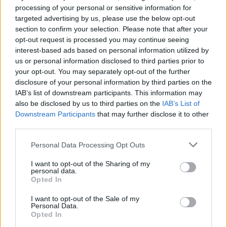
Skywalker να παραλαμβάνει τον Grogu από τον
processing of your personal or sensitive information for
targeted advertising by us, please use the below opt-out
Mandalorian και μένει να δούμε πόσο εξελίχθηκαν οι
section to confirm your selection. Please note that after your
ικανότητες του μετά από την εκπαίδευση που έλαβε
opt-out request is processed you may continue seeing
από τον Jedi. Πάντως, από το
The Book of Boba Fett
interest-based ads based on personal information utilized by
γνωρίζουμε πως οι δυο τους θα ξαναβρεθούν.
us or personal information disclosed to third parties prior to
your opt-out. You may separately opt-out of the further
disclosure of your personal information by third parties on the
IAB’s list of downstream participants. This information may
also be disclosed by us to third parties on the
IAB’s List of
Downstream Participants
that may further disclose it to other
third parties.
Please note that this website/app uses one or more Google
Personal Data Processing Opt Outs
services and may gather and store information including but
not limited to your visit or usage behaviour. You may click to
I want to opt-out of the Sharing of my
personal data.
grant or deny consent to Google and its third-party tags to
Opted In
use your data for below specified purposes in below Google
consent section.
I want to opt-out of the Sale of my
Personal Data.
Στην τρίτη σεζόν επιστρέφουν στους ρόλους τους οι
Opted In
Giancarlo Esposito (Moff Gideon), Carl Weathers (Greef