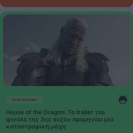
Entertainment
House of the Dragon: Το trailer του
φινάλε της 3ης σεζόν προμηνύει μια
καταστροφική μάχη