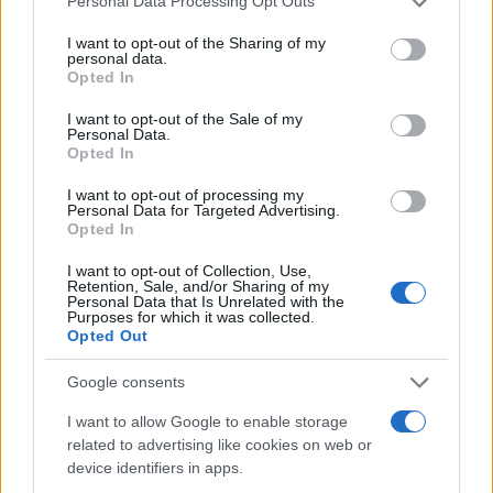
Personal Data Processing Opt Outs
βαρύτητα και ελέγχοντας την εισροή ύλης.
services and may gather and store information including but
Δημιουργείται ένα είδος αστρικού φυτιλιού.
not limited to your visit or usage behaviour. You may click to
I want to opt-out of the Sharing of my
personal data.
grant or deny consent to Google and its third-party tags to
Opted In
Η ζωή των άστρων μετριέται σε δισεκατομμύρια
use your data for below specified purposes in below Google
consent section.
χρόνια, αλλά ο βίαιος θάνατός τους μπορεί να
I want to opt-out of the Sale of my
Personal Data.
διαρκέσει μόλις δευτερόλεπτα. Στο τέλος της ζωής
Opted In
ενός αστέρα μεγάλης μάζας, όταν έχει εξαντλήσει τα
I want to opt-out of processing my
αποθέματα καυσίμων του, η εξωτερική πίεση της
Personal Data for Targeted Advertising.
σύντηξης δεν είναι πλέον αρκετή για να
Opted In
εξισορροπήσει τη βαρύτητά του. Εάν ο πυρήνας είναι
I want to opt-out of Collection, Use,
αρκετά συμπαγής, θα καταρρεύσει και θα
Retention, Sale, and/or Sharing of my
Personal Data that Is Unrelated with the
απελευθερώσει ένα ωστικό κύμα εκτόνωσης, το
Purposes for which it was collected.
Opted Out
οποίο πυροδοτεί έναν υπερκαινοφανή αστέρα.
Google consents
Ένας αριθμός κοντινών ή γνωστών αστέρων έχουν
αναγνωριστεί ως υποψήφιοι για σουπερνόβα
I want to allow Google to enable storage
related to advertising like cookies on web or
κατάρρευσης πυρήνα, συμπεριλαμβανομένου ενός
device identifiers in apps.
λαμπρού, υψηλής μάζας μπλε αστέρα που ονομάζεται