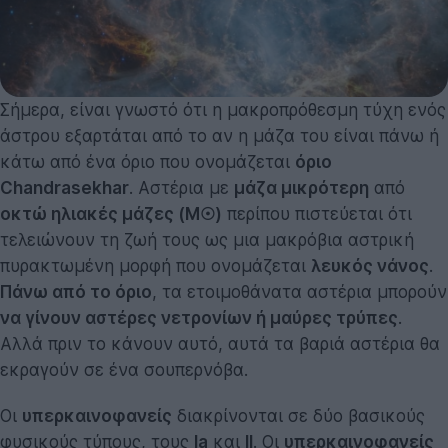
Σήμερα, είναι γνωστό ότι η μακροπρόθεσμη τύχη ενός
άστρου εξαρτάται από το αν η μάζα του είναι πάνω ή
κάτω από ένα όριο που ονομάζεται
όριο
Chandrasekhar
. Αστέρια με
μάζα μικρότερη
από
οκτώ ηλιακές μάζες (M☉)
περίπου πιστεύεται ότι
τελειώνουν τη ζωή τους ως μια μακρόβια αστρική
πυρακτωμένη μορφή που ονομάζεται
λευκός νάνος
.
Πάνω από το όριο
, τα ετοιμοθάνατα αστέρια μπορούν
να γίνουν αστέρες νετρονίων ή μαύρες τρύπες
.
Αλλά πριν το κάνουν αυτό, αυτά τα βαριά αστέρια θα
εκραγούν σε ένα σουπερνόβα.
Οι
υπερκαινοφανείς
διακρίνονται σε δύο βασικούς
φυσικούς τύπους, τους
Ia
και
II
. Οι
υπερκαινοφανείς