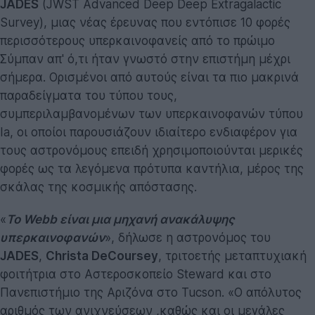
JADES
(JWST Advanced Deep Deep Extragalactic
Survey), μιας νέας έρευνας που εντόπισε 10 φορές
περισσότερους υπερκαινοφανείς από το πρώιμο
Σύμπαν απ' ό,τι ήταν γνωστό στην επιστήμη μέχρι
σήμερα. Ορισμένοι από αυτούς είναι τα πιο μακρινά
παραδείγματα του τύπου τους,
συμπεριλαμβανομένων των υπερκαινοφανών τύπου
Ia, οι οποίοι παρουσιάζουν ιδιαίτερο ενδιαφέρον για
τους αστρονόμους επειδή χρησιμοποιούνται μερικές
φορές ως τα λεγόμενα πρότυπα καντήλια, μέρος της
σκάλας της κοσμικής απόστασης.
«
Το Webb είναι μια μηχανή ανακάλυψης
υπερκαινοφανών
», δήλωσε η αστρονόμος του
JADES
,
Christa DeCoursey
, τριτοετής μεταπτυχιακή
φοιτήτρια στο Αστεροσκοπείο Steward και στο
Πανεπιστήμιο της Αριζόνα στο Tucson. «Ο απόλυτος
αριθμός των ανιχνεύσεων ,καθώς και οι μεγάλες