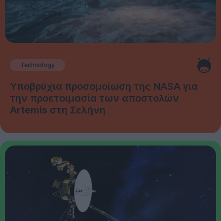
Technology
Υποβρύχια προσομοίωση της NASA για
την προετοιμασία των αποστολών
Artemis στη Σελήνη