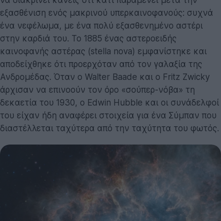
να διακρίνει κανείς ότι κάτι παραμένει μετά την
εξασθένιση ενός μακρινού υπερκαινοφανούς: συχνά
ένα νεφέλωμα, με ένα πολύ εξασθενημένο αστέρι
στην καρδιά του. Το 1885 ένας αστεροειδής
καινοφανής αστέρας (stella nova) εμφανίστηκε και
αποδείχθηκε ότι προερχόταν από τον γαλαξία της
Ανδρομέδας. Όταν ο Walter Baade και ο Fritz Zwicky
άρχισαν να επινοούν τον όρο «σούπερ-νόβα» τη
δεκαετία του 1930, ο Edwin Hubble και οι συνάδελφοί
του είχαν ήδη αναφέρει στοιχεία για ένα Σύμπαν που
διαστέλλεται ταχύτερα από την ταχύτητα του φωτός.