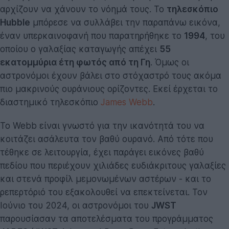
αρχίζουν να χάνουν το νόημά τους. Το
τηλεσκόπιο
Hubble
μπόρεσε να συλλάβει την παραπάνω εικόνα,
έναν υπερκαινοφανή που παρατηρήθηκε το
1994
, του
οποίου ο γαλαξίας καταγωγής απέχει
55
εκατομμύρια έτη φωτός από τη Γη
. Όμως οι
αστρονόμοι έχουν βάλει στο στόχαστρό τους ακόμα
πιο μακρινούς ουράνιους ορίζοντες. Εκεί έρχεται το
διαστημικό τηλεσκόπιο
James Webb
.
Το Webb είναι γνωστό για την ικανότητά του να
κοιτάζει ασάλευτα τον βαθύ ουρανό. Από τότε που
τέθηκε σε λειτουργία, έχει παράγει εικόνες βαθύ
πεδίου που περιέχουν χιλιάδες ευδιάκριτους γαλαξίες
και στενά προφίλ μεμονωμένων αστέρων - και το
ρεπερτόριό του εξακολουθεί να επεκτείνεται. Τον
Ιούνιο του 2024, οι αστρονόμοι του
JWST
παρουσίασαν τα αποτελέσματα του προγράμματος