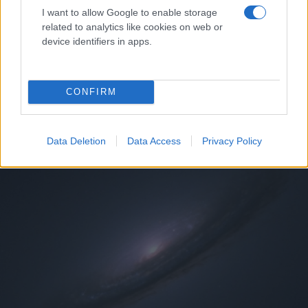
Spica και του κόκκινου υπεργίγαντα Betelgeuse. Εν
I want to allow Google to enable storage
τω μεταξύ, το νεφέλωμα του Κάβουρα έχει
related to analytics like cookies on web or
device identifiers in apps.
ταυτοποιηθεί ως το αποτέλεσμα του σουπερνόβα του
1054 που κατέπληξε τότε τον κόσμο.
CONFIRM
Data Deletion
Data Access
Privacy Policy