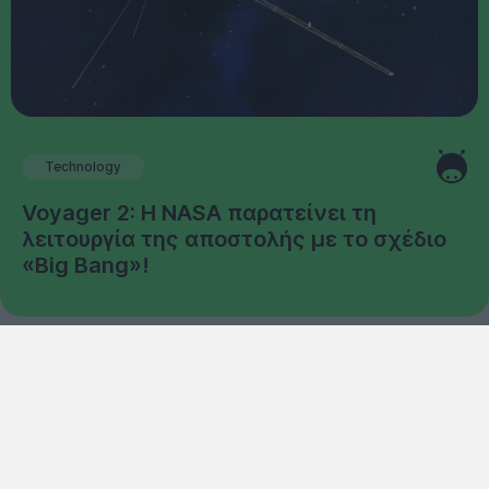
Technology
Voyager 2: Η NASA παρατείνει τη
λειτουργία της αποστολής με το σχέδιο
«Big Bang»!