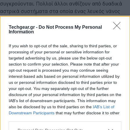
συγκρούονται. Πολλοί άλλοι ανθίζουν από δυαδικά
αστρικά συστήματα στα οποία ένας λευκός νάνος
έχει αρχίσει να απομυζά ύλη από έναν συνοδό
αστέρα. Στον λευκό νάνο συσσωρεύεται τόση μάζα
Techgear.gr -
Do Not Process My Personal
Information
που ο πυρήνας του φτάνει σε μια κρίσιμη πυκνότητα
ικανή να προκαλέσει την ανεξέλεγκτη σύντηξη
If you wish to opt-out of the sale, sharing to third parties, or
άνθρακα και οξυγόνου, η οποία πυροδοτεί το άστρο.
processing of your personal or sensitive information for
targeted advertising by us, please use the below opt-out
Υπερκαινοφανής τύπου ΙΙ
section to confirm your selection. Please note that after your
opt-out request is processed you may continue seeing
Τα αστέρια βρίσκονται σε μια λεπτή ισορροπία μεταξύ
interest-based ads based on personal information utilized by
της δικής τους βαρύτητας και της μηχανής σύντηξης
us or personal information disclosed to third parties prior to
που πυροδοτούν. Η καθαρή μάζα ενός άστρου είναι
your opt-out. You may separately opt-out of the further
αρκετή για να συνθλίψει τα ελαφρύτερα στοιχεία σε
disclosure of your personal information by third parties on the
IAB’s list of downstream participants. This information may
βαρύτερα, γεγονός που απελευθερώνει ενέργεια.
also be disclosed by us to third parties on the
IAB’s List of
Αρκετή ενέργεια που απελευθερώνεται με αυτόν τον
Downstream Participants
that may further disclose it to other
τρόπο μπορεί να ασκήσει μια φυσική πίεση στις
third parties.
εξωτερικές περιοχές του άστρου, αντιστεκόμενη στη
Please note that this website/app uses one or more Google