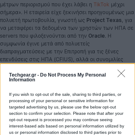
μέτρων περιορισμού που έχει λάβει η
TikTok
μέχρι
σήμερα». Η εταιρεία είχε ξεκινήσει προηγουμένως μια
πολυετή πρωτοβουλία, γνωστή ως
Project Texas
, για
να μεταφέρει τα δεδομένα των χρηστών των ΗΠΑ σε
servers που φιλοξενούνται από την
Oracle
. Η
συμφωνία έγινε μετά από πολυετείς
διαπραγματεύσεις με την Επιτροπή για τις ξένες
επενδύσεις στις ΗΠΑ (CFIUS), αλλά οι συνομιλίες
αυτές διακόπηκαν πέρυσι.
Techgear.gr -
Do Not Process My Personal
Information
Το TikTok (και άλλες εφαρμογές ByteDance) τέθηκε
εκτός λειτουργίας τα ξημερώματα της περασμένη
If you wish to opt-out of the sale, sharing to third parties, or
Κυριακής πριν από την επίσημη έναρξη ισχύος του
processing of your personal or sensitive information for
νόμου. Ωστόσο, η διακοπή λειτουργίας του TikTok
targeted advertising by us, please use the below opt-out
διήρκεσε μόνο μερικές ώρες. Η υπηρεσία
section to confirm your selection. Please note that after your
opt-out request is processed you may continue seeing
αποκαταστάθηκε σταδιακά αφού ο Trump
interest-based ads based on personal information utilized by
δεσμεύτηκε να υπογράψει εκτελεστικό διάταγμα για
us or personal information disclosed to third parties prior to