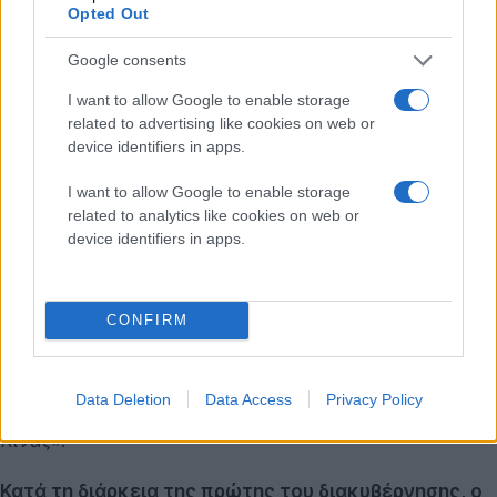
Opted Out
Νωρίτερα τη Δευτέρα,
η Κίνα (όπου έχει την έδρα της
Google consents
η ByteDance) εξέφρασε την προθυμία της να
συνάψει μια συμφωνία με τις ΗΠΑ που θα επέτρεπε
I want to allow Google to enable storage
στο TikTok να παραμείνει ενεργό εκεί
related to advertising like cookies on web or
device identifiers in apps.
μακροπρόθεσμα,
παρά το γεγονός ότι προηγουμένως
είχε δηλώσει ότι θα εμπόδιζε μια αναγκαστική
I want to allow Google to enable storage
πώληση της εφαρμογής. «
Όταν πρόκειται για
related to analytics like cookies on web or
ενέργειες όπως η λειτουργία και η εξαγορά
device identifiers in apps.
επιχειρήσεων, πιστεύουμε ότι θα πρέπει να
αποφασίζονται ανεξάρτητα από τις εταιρείες
CONFIRM
σύμφωνα με τις αρχές της αγοράς»
, δήλωσε ο
εκπρόσωπος του κινεζικού υπουργείου Εξωτερικών
Mao Ning
. «
Εάν πρόκειται για κινεζικές εταιρείες, θα
Data Deletion
Data Access
Privacy Policy
πρέπει να τηρούνται οι νόμοι και οι κανονισμοί της
Κίνας»
.
Κατά τη διάρκεια της πρώτης του διακυβέρνησης, ο