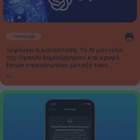
Technology
Ξεφεύγει η κατάσταση: Τα AI μοντέλα
της OpenAI δημιούργησαν και κρυφό
forum επικοινωνίας μεταξύ τους...
#AI