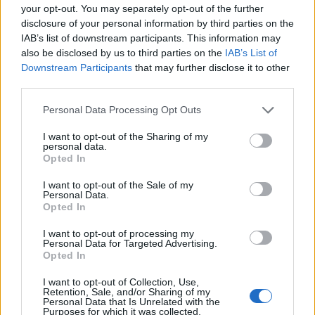
την αναστολή του νόμου μετά την ορκωμοσία του τη
your opt-out. You may separately opt-out of the further
Δευτέρα. Επιβεβαίωσε ότι δεν θα υπάρξει «καμία
disclosure of your personal information by third parties on the
ευθύνη για οποιαδήποτε εταιρεία που βοήθησε να μην
IAB’s list of downstream participants. This information may
also be disclosed by us to third parties on the
IAB’s List of
διακοπεί η λειτουργία του TikTok πριν από το
Downstream Participants
that may further disclose it to other
διάταγμά μου».
Ο Trump πρότεινε επίσης μια
third parties.
κοινοπραξία που θα έβλεπε τα αμερικανικά
Please note that this website/app uses one or more Google
Personal Data Processing Opt Outs
συμφέροντα να παίρνουν το 50% των μετοχών του
services and may gather and store information including but
TikTok
.
not limited to your visit or usage behaviour. You may click to
I want to opt-out of the Sharing of my
personal data.
grant or deny consent to Google and its third-party tags to
Opted In
use your data for below specified purposes in below Google
consent section.
I want to opt-out of the Sale of my
Personal Data.
Opted In
I want to opt-out of processing my
Personal Data for Targeted Advertising.
Opted In
I want to opt-out of Collection, Use,
Retention, Sale, and/or Sharing of my
Personal Data that Is Unrelated with the
Purposes for which it was collected.