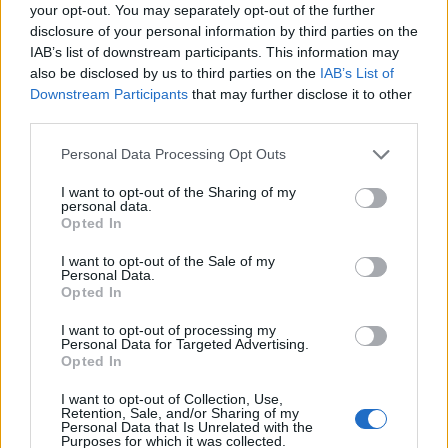
your opt-out. You may separately opt-out of the further
disclosure of your personal information by third parties on the
IAB’s list of downstream participants. This information may
also be disclosed by us to third parties on the
IAB’s List of
Downstream Participants
that may further disclose it to other
third parties.
Οι δημιουργοί του παιχνιδιού, ustwo games,
Please note that this website/app uses one or more Google
Personal Data Processing Opt Outs
περιγράφουν την εμπειρία ως ένα «διαλογιστικό ταξίδι
services and may gather and store information including but
not limited to your visit or usage behaviour. You may click to
I want to opt-out of the Sharing of my
συγχώρεσης» που συνδυάζει την ηρεμία με την
personal data.
grant or deny consent to Google and its third-party tags to
πρόκληση. Η ατμόσφαιρα, μαζί με την πρωτότυπη
Opted In
use your data for below specified purposes in below Google
αισθητική, έχουν κάνει το Monument Valley να
consent section.
I want to opt-out of the Sale of my
ξεχωρίζει από την πρώτη στιγμή κυκλοφορίας του.
Personal Data.
Opted In
Το Monument Valley έκανε την εμφάνισή του το 2014
I want to opt-out of processing my
σε iOS και Android, κερδίζοντας γρήγορα φήμη και
Personal Data for Targeted Advertising.
Opted In
κριτική αναγνώριση. Το 2015 κυκλοφόρησε και για
Windows Phone, ενώ χρειάστηκε να περάσουν αρκετά
I want to opt-out of Collection, Use,
Retention, Sale, and/or Sharing of my
χρόνια μέχρι να μεταφερθεί στον κόσμο των PC, με
Personal Data that Is Unrelated with the
Purposes for which it was collected.
την έκδοση για υπολογιστές να φτάνει τελικά το