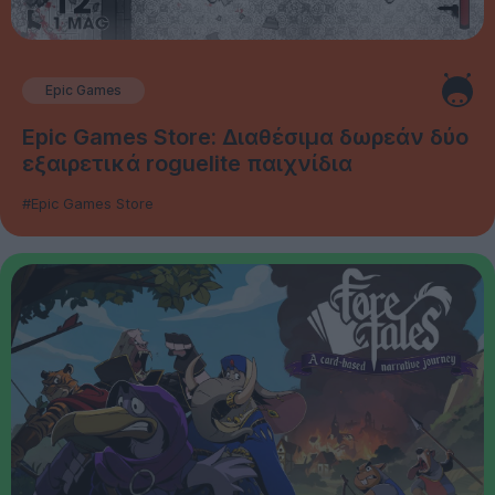
Epic Games
Epic Games Store: Διαθέσιμα δωρεάν δύο
εξαιρετικά roguelite παιχνίδια
#Epic Games Store