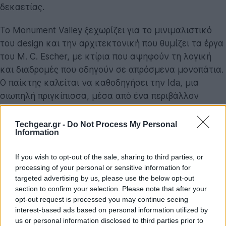
δεκαετίας.
Το Monument Valley ξεχωρίζει για το μινιμαλιστικό
του design και την αρχιτεκτονική που θυμίζει τα έργα
του M. C. Escher, με κτίρια που αψηφούν τη λογική
και διαδρομές που οδηγούν σε απρόσμενα μονοπάτια.
Ο παίκτης καλείται να καθοδηγήσει την Ida, μια
σιωπηλή πριγκίπισσα, μέσα από ένα περιβάλλον
γεμάτο γρίφους και οπτικές ψευδαισθήσεις. Με
περιστροφές, μετακινήσεις πλατφορμών και
Techgear.gr -
Do Not Process My Personal
Information
αποκάλυψη κρυφών διαδρομών, κάθε επίπεδο
μετατρέπεται σε ένα μικρό καλλιτεχνικό έργο.
If you wish to opt-out of the sale, sharing to third parties, or
processing of your personal or sensitive information for
targeted advertising by us, please use the below opt-out
section to confirm your selection. Please note that after your
opt-out request is processed you may continue seeing
interest-based ads based on personal information utilized by
us or personal information disclosed to third parties prior to