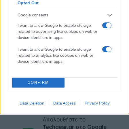
Opted Out
2022. Από τότε, η ustwo έχει κυκλοφορήσει και δύο
συνέχειες, συνεχίζοντας να εξερευνά τον μαγικό
Google consents
κόσμο των αδύνατων αρχιτεκτονικών.
I want to allow Google to enable storage
related to advertising like cookies on web or
Η προσφορά του Epic Games Store είναι ήδη ενεργή
device identifiers in apps.
και θα παραμείνει διαθέσιμη μέχρι τις 11 Σεπτεμβρίου.
I want to allow Google to enable storage
Όσοι προσθέσουν το παιχνίδι στη βιβλιοθήκη τους
related to analytics like cookies on web or
μέσα σε αυτό το διάστημα θα το κρατήσουν για
device identifiers in apps.
πάντα χωρίς καμία χρέωση. Πρόκειται για μια
ευκαιρία που δύσκολα πρέπει να χάσει κανείς,
ιδιαίτερα αν αγαπά τα puzzle games με ξεχωριστή
CONFIRM
αισθητική και ατμόσφαιρα.
Monument Valley - [
Epic Games Store Link
]
Data Deletion
Data Access
Privacy Policy
Ακολουθήστε το
Techgear.gr στο Google