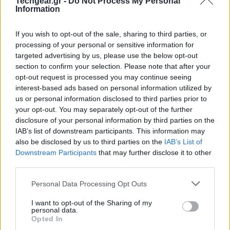
Techgear.gr -
Do Not Process My Personal
Μπορεί να φαίνεται ότι το Waze και το Google Maps
Information
βρίσκονται σε πορεία να γίνουν ίδια, αλλά οι δύο
If you wish to opt-out of the sale, sharing to third parties, or
εφαρμογές συνεχίζουν να παραμένουν ξεχωριστές. Ο
processing of your personal or sensitive information for
επικεφαλής του τμήματος προϊόντων για το Google
targeted advertising by us, please use the below opt-out
Maps,
Can Comertoglu
, δήλωσε στο The Verge ότι οι
section to confirm your selection. Please note that after your
χρήστες του Waze είναι πολύ αφοσιωμένοι.
opt-out request is processed you may continue seeing
interest-based ads based on personal information utilized by
«
Προτιμούν ορισμένα από τα πράγματα που κάνει το
us or personal information disclosed to third parties prior to
Waze σε σχέση με το Google Maps και γνωρίζουμε ότι
your opt-out. You may separately opt-out of the further
ισχύει και το αντίστροφο
».
disclosure of your personal information by third parties on the
IAB’s list of downstream participants. This information may
Η υπηρεσία
Google Maps
προσθέτει επίσης
νέα
also be disclosed by us to third parties on the
IAB’s List of
καθοδήγηση προορισμού
που θα
αναγνωρίζει την
Downstream Participants
that may further disclose it to other
third parties.
είσοδο ενός κτιρίου καθώς το πλησιάζετε
. Η
λειτουργία αυτή θα εντοπίζει το
ακριβές κτίριο
στο
Please note that this website/app uses one or more Google
Personal Data Processing Opt Outs
services and may gather and store information including but
οποίο πλοηγείστε, επισημαίνοντάς το
με κόκκινο
not limited to your visit or usage behaviour. You may click to
I want to opt-out of the Sharing of my
χρώμα
, ενώ μια
πράσινη ένδειξη
θα δείχνει
την
personal data.
grant or deny consent to Google and its third-party tags to
Opted In
κύρια είσοδο του κτιρίου
. Η Google θα αρχίσει επίσης
use your data for below specified purposes in below Google