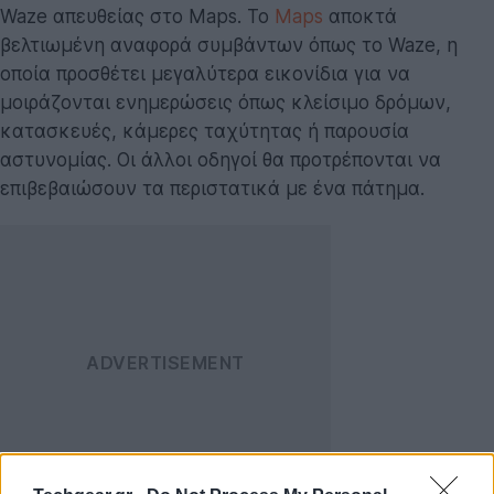
Waze απευθείας στο Maps. Το
Maps
αποκτά
βελτιωμένη αναφορά συμβάντων όπως το Waze, η
οποία προσθέτει μεγαλύτερα εικονίδια για να
μοιράζονται ενημερώσεις όπως κλείσιμο δρόμων,
κατασκευές, κάμερες ταχύτητας ή παρουσία
αστυνομίας. Οι άλλοι οδηγοί θα προτρέπονται να
επιβεβαιώσουν τα περιστατικά με ένα πάτημα.