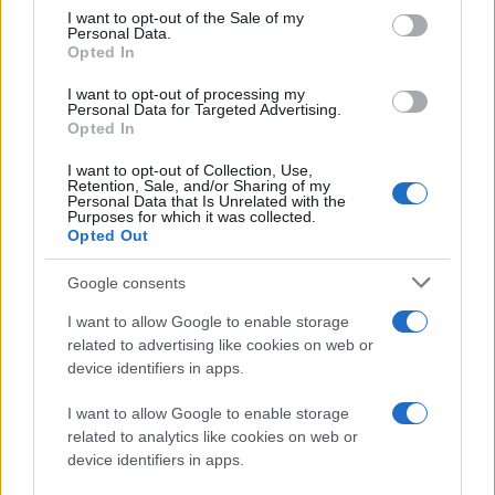
να δείχνει
τους κοντινούς χώρους στάθμευσης
.
consent section.
I want to opt-out of the Sale of my
Personal Data.
Opted In
Η βελτιωμένη αναφορά περιστατικών κυκλοφορεί από
τώρα στο Google Maps για Android, iOS, αυτοκίνητα
I want to opt-out of processing my
Personal Data for Targeted Advertising.
με ενσωματωμένο Google, Android Auto και Apple
Opted In
Carplay, ενώ η καθοδήγηση προορισμού θα
I want to opt-out of Collection, Use,
κυκλοφορήσει «τις επόμενες εβδομάδες».
Retention, Sale, and/or Sharing of my
Personal Data that Is Unrelated with the
Purposes for which it was collected.
Εξάλλου, το Waze αποκτά επίσης μερικές νέες
Opted Out
λειτουργίες. Οι χρήστες του Waze μπορούν πλέον να
αναφέρουν νέους τύπους καμερών κυκλοφορίας,
Google consents
όπως αυτές που ενεργοποιούνται αν οδηγείτε σε
I want to allow Google to enable storage
λωρίδες λεωφορείων ή ΛΕΑ, ή αυτές που ελέγχουν τις
related to advertising like cookies on web or
ζώνες ασφαλείας και αν στέλνετε μηνύματα και
device identifiers in apps.
οδηγείτε.
I want to allow Google to enable storage
related to analytics like cookies on web or
Το Waze διαθέτει επίσης μια
νέα ειδική εμπειρία για
device identifiers in apps.
πληροφορίες εκδηλώσεων
, η οποία μπορεί να σας