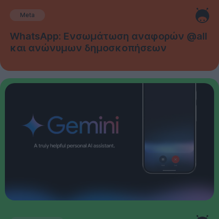
Meta
WhatsApp: Ενσωμάτωση αναφορών @all
και ανώνυμων δημοσκοπήσεων