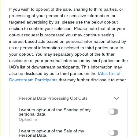
If you wish to opt-out of the sale, sharing to third parties, or
Ακόμη, διαθέτει υποδοχή ακουστικών 3.5mm,
processing of your personal or sensitive information for
αποσπώμενο λαστιχένιο περίβλημα και αποσπώμενη
targeted advertising by us, please use the below opt-out
μπαταρία, χωρίς όμως να αναφέρεται η αυτονομία
section to confirm your selection. Please note that after your
opt-out request is processed you may continue seeing
της.
interest-based ads based on personal information utilized by
us or personal information disclosed to third parties prior to
Μέχρι στιγμής καμία πληροφορία για την ημερομηνία
your opt-out. You may separately opt-out of the further
κυκλοφορίας και την τιμή του.
disclosure of your personal information by third parties on the
IAB’s list of downstream participants. This information may
also be disclosed by us to third parties on the
IAB’s List of
Downstream Participants
that may further disclose it to other
third parties.
Please note that this website/app uses one or more Google
Personal Data Processing Opt Outs
services and may gather and store information including but
not limited to your visit or usage behaviour. You may click to
I want to opt-out of the Sharing of my
personal data.
grant or deny consent to Google and its third-party tags to
Opted In
use your data for below specified purposes in below Google
consent section.
I want to opt-out of the Sale of my
Personal Data.