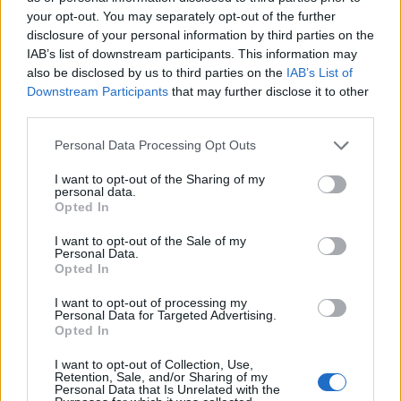
your opt-out. You may separately opt-out of the further
disclosure of your personal information by third parties on the
IAB’s list of downstream participants. This information may
also be disclosed by us to third parties on the
IAB’s List of
Το νέο σύστημα ονομάζεται National Terrorism
Downstream Participants
that may further disclose it to other
third parties.
Advisory System και θα αντικαταστήσει εν μέρει το
παλιό σύστημα που είχε τεθεί σε εφαρμογή μετά το
Please note that this website/app uses one or more Google
Personal Data Processing Opt Outs
τρομοκρατικό χτύπημα της 9ης Σεπτεμβρίου 2001 και
services and may gather and store information including but
not limited to your visit or usage behaviour. You may click to
I want to opt-out of the Sharing of my
βασιζόταν σε χρωματική κωδικοποίηση.
personal data.
grant or deny consent to Google and its third-party tags to
Opted In
use your data for below specified purposes in below Google
Το νέο σύστημα θα ξεκινήσει να εφαρμόζεται από τις
consent section.
I want to opt-out of the Sale of my
27 Απριλίου, και θα εμφανίζει προειδοποιητικά posts
Personal Data.
μόνο όταν κρίνεται αναγκαίο. Φυσικά, η εξέλιξη αυτή
Opted In
οφείλεται στο γεγονός ότι οι περισσότεροι άνθρωποι
I want to opt-out of processing my
είτε ασχολούνται είτε βρίσκονται συνεχώς κοντά σε
Personal Data for Targeted Advertising.
Opted In
έναν υπολογιστή.
I want to opt-out of Collection, Use,
Retention, Sale, and/or Sharing of my
Personal Data that Is Unrelated with the