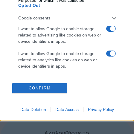
Purposes for which it was collected.
Opted Out
Google consents
I want to allow Google to enable storage
related to advertising like cookies on web or
device identifiers in apps.
I want to allow Google to enable storage
related to analytics like cookies on web or
device identifiers in apps.
Από την άλλη, υπάρχει το δίλημμα σχετικά με το
πόσες πληροφορίες θα περιέχει ένα τέτοιο post, αφού
σε περίπτωση που αποκαλυφθούν πολλά θα μπορούν
CONFIRM
μεν να προφυλαχτούν οι πολίτες, αλλά ταυτόχρονα
θα δίνεται προβάδισμα ενημέρωσης στους
τρομοκράτες. Δεν μπορείς να τα έχεις όλα....
Data Deletion
Data Access
Privacy Policy
[πηγή
Yahoo
]
Ακολουθήστε το