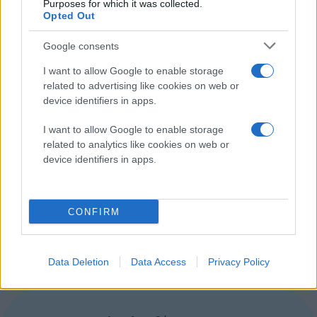
Purposes for which it was collected.
συνευρίσκονται από το 2010 υπό την ονομασία E5. Οι
Opted Out
πάροχοι έχουν προσκομίσει τα πρακτικά των
συναντήσεων στην ΕΕ, στις οποίες ήταν παρόν πάντα
Google consents
δικηγόρος, με τα θέματα συζήτησης να
I want to allow Google to enable storage
περιλαμβάνουν τις δυσκολίες που δημιουργούν οι
related to advertising like cookies on web or
Google
και
Apple
μεταξύ άλλων.
device identifiers in apps.
I want to allow Google to enable storage
Συνήθως, η προσκόμιση τέτοιων στοιχείων σημαίνει
related to analytics like cookies on web or
και επίσημη έρευνα από την ΕΕ που θα κρίνει πιθανές
device identifiers in apps.
παράνομες συμφωνίες μεταξύ των πέντε εταιρειών.
Εκτός από την Vodafone και την μητρική της T-
Mobile, Deutsche Telecom, στην ομάδα των πέντε
CONFIRM
ανήκουν και οι France Telecom, Telefonica (Ισπανία)
και Telecom Italia.
Data Deletion
Data Access
Privacy Policy
via
TheVerge