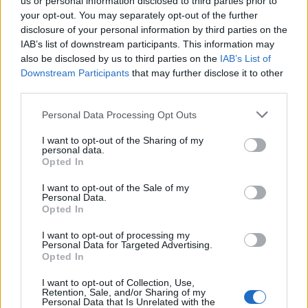
us or personal information disclosed to third parties prior to
your opt-out. You may separately opt-out of the further
disclosure of your personal information by third parties on the
IAB’s list of downstream participants. This information may
also be disclosed by us to third parties on the
IAB’s List of
Downstream Participants
that may further disclose it to other
third parties.
Please note that this website/app uses one or more Google
Personal Data Processing Opt Outs
services and may gather and store information including but
not limited to your visit or usage behaviour. You may click to
I want to opt-out of the Sharing of my
personal data.
grant or deny consent to Google and its third-party tags to
Opted In
use your data for below specified purposes in below Google
Δύο από αυτές τις εταιρείες φαίνεται ότι είναι οι
consent section.
I want to opt-out of the Sale of my
Vodafone
και T-Mobile με την ολλανδική επιτροπή
Personal Data.
Opted In
ανταγωνισμού να διερευνά ήδη το ζήτημα ενώ
αναμένεται να κριθεί και η επίσημη συμμετοχή της
I want to opt-out of processing my
Personal Data for Targeted Advertising.
Ευρωπαϊκής Ένωσης.
Opted In
Ήδη, βέβαια, η ΕΕ έχει ζητήσει πληροφορίες σχετικά
I want to opt-out of Collection, Use,
Retention, Sale, and/or Sharing of my
με τις συναντήσεις των εταιρειών, οι οποίες
Personal Data that Is Unrelated with the