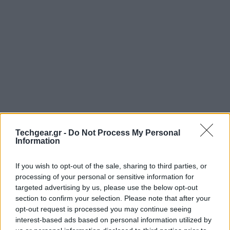
Techgear.gr -
Do Not Process My Personal
Information
Η Ευρωπαϊκή Ένωση έχει λάβει πληροφορίες ότι
σύνολο πέντε ευρωπαϊκών παρόχων κινητής
If you wish to opt-out of the sale, sharing to third parties, or
τηλεφωνίας έχουν προβεί σε μυστικές συναντήσεις
processing of your personal or sensitive information for
για το φιξάρισμα των τιμών, δηλαδή τον καθορισμό
targeted advertising by us, please use the below opt-out
των τιμών σε συγκεκριμένα επίπεδα για τον έλεγχο
section to confirm your selection. Please note that after your
opt-out request is processed you may continue seeing
της αγοράς.
interest-based ads based on personal information utilized by