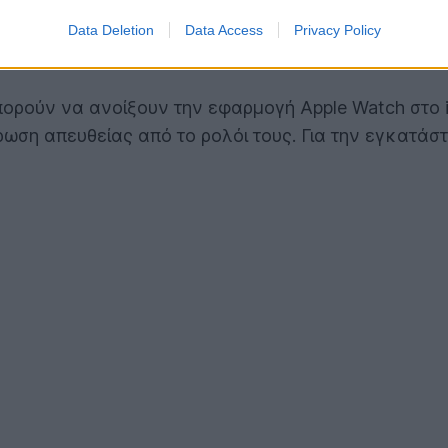
σμό όσο και τις λειτουργίες υγείας και παραγωγικότ
ν, όλα τα Apple Watch Ultra, καθώς και το Apple Wa
Data Deletion
Data Access
Privacy Policy
iOS 26.
πορούν να ανοίξουν την εφαρμογή Apple Watch στο i
ση απευθείας από το ρολόι τους. Για την εγκατάστα