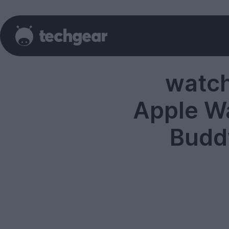
watc
Apple W
Budd