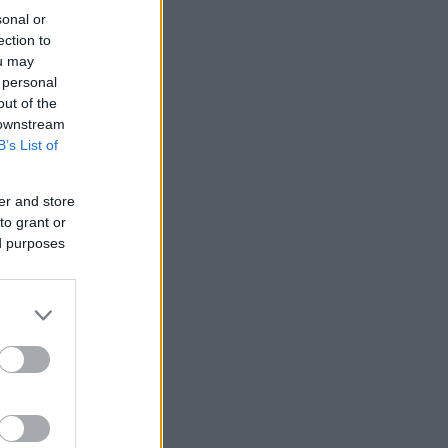
sonal or
ection to
ou may
 personal
out of the
 downstream
B’s List of
er and store
to grant or
ed purposes