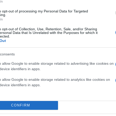
In
to opt-out of processing my Personal Data for Targeted
ing.
In
o opt-out of Collection, Use, Retention, Sale, and/or Sharing
ersonal Data that Is Unrelated with the Purposes for which it
lected.
Out
consents
o allow Google to enable storage related to advertising like cookies on
evice identifiers in apps.
o allow Google to enable storage related to analytics like cookies on
evice identifiers in apps.
CONFIRM
νεότερη έκδοση του λειτουργικού συστήματος που τρ