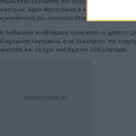
σημαντικές βελτιώσεις που αγγίζουν τόσο τον σχεδια
κατόχους Apple Watch Series 6 και νεότερων μοντέλω
εγκατάστασή του απαιτείται iPhone 11 ή νεότερο με 
Η διαδικασία αναβάθμισης είναι απλή: οι χρήστες μ
Ενημέρωση λογισμικού, ή να ξεκινήσουν την ενημέρω
φορτιστή και να έχει τουλάχιστον 50% μπαταρία.