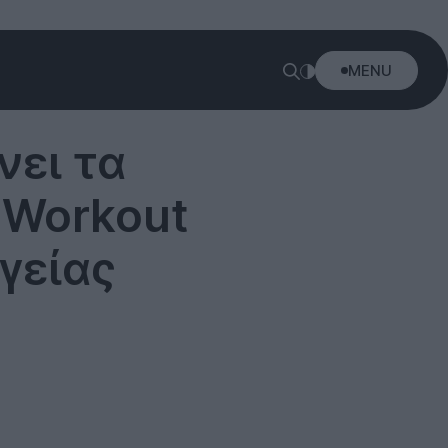
MENU
ει τα
 Workout
γείας