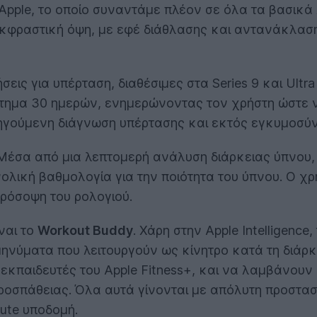
Apple, το οποίο συναντάμε πλέον σε όλα τα βασικά 
ι εκφραστική όψη, με εφέ διάθλασης και αντανάκλα
σεις για υπέρταση, διαθέσιμες στα Series 9 και Ultr
στημα 30 ημερών, ενημερώνοντας τον χρήστη ώστε 
οηγούμενη διάγνωση υπέρτασης και εκτός εγκυμοσύν
 Μέσα από μια λεπτομερή ανάλυση διάρκειας ύπνου,
ολική βαθμολογία για την ποιότητα του ύπνου. Ο χρ
πρόσοψη του ρολογιού.
ναι το
Workout Buddy
. Χάρη στην Apple Intelligence
νύματα που λειτουργούν ως κίνητρο κατά τη διάρκ
κπαιδευτές του Apple Fitness+, και να λαμβάνουν σ
 προσπάθειας. Όλα αυτά γίνονται με απόλυτη προστασ
pute υποδομή.