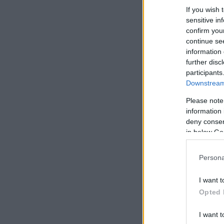
If you wish 
sensitive in
confirm you
continue se
information 
further disc
participants
Downstream 
Please note
information 
deny consent
in below Go
Persona
I want t
Opted 
I want t