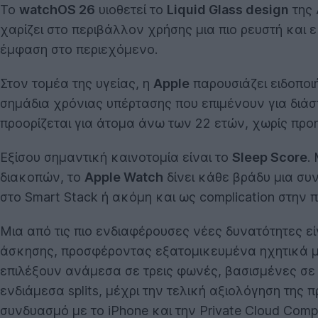
Το
watchOS 26
υιοθετεί το
Liquid Glass design
της 
χαρίζει στο περιβάλλον χρήσης μια πιο ρευστή κα
έμφαση στο περιεχόμενο.
Στον τομέα της υγείας, η
Apple
παρουσιάζει ειδοποιή
σημάδια χρόνιας υπέρτασης που επιμένουν για διά
προορίζεται για άτομα άνω των 22 ετών, χωρίς πρ
Εξίσου σημαντική καινοτομία είναι το
Sleep Score
.
διακοπών, το
Apple Watch
δίνει κάθε βράδυ μια συν
στο Smart Stack ή ακόμη και ως complication στην 
Μια από τις πιο ενδιαφέρουσες νέες δυνατότητες εί
άσκησης, προσφέροντας εξατομικευμένα ηχητικά μη
επιλέξουν ανάμεσα σε τρεις φωνές, βασισμένες σε ε
ενδιάμεσα splits, μέχρι την τελική αξιολόγηση της
συνδυασμό με το iPhone και την Private Cloud Com