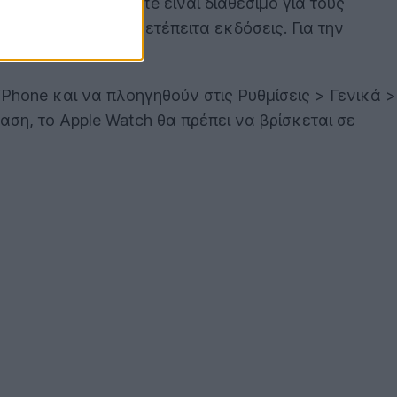
ητας. Το νέο update είναι διαθέσιμο για τους
tch SE 2 και τις μετέπειτα εκδόσεις. Για την
Phone και να πλοηγηθούν στις Ρυθμίσεις > Γενικά >
ση, το Apple Watch θα πρέπει να βρίσκεται σε