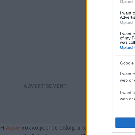
Opted 
I want 
Advertis
Opted 
I want t
of my P
was col
Opted 
Google 
I want t
web or d
I want t
web or d
Η
Apple
κυκλοφόρησε επίσημα το
watchOS 26
, τη 